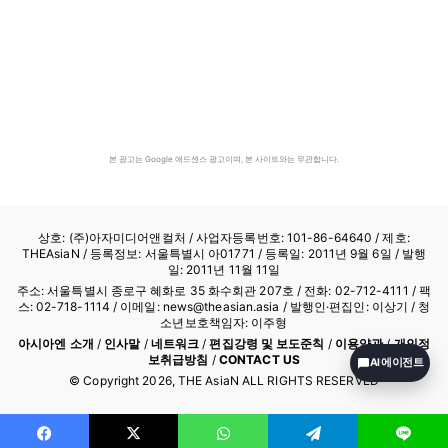
본 광고는 Google 애드센스 광고이며, 본 사이트와는 무관합니다.
상호: (주)아자미디어앤컬처 /
사업자등록번호: 101-86-64640
/ 제호:
THEAsiaN / 등록정보: 서울특별시 아01771 / 등록일: 2011년 9월 6일 / 발행
일: 2011년 11월 11일
주소: 서울특별시 종로구 혜화로 35 화수회관 207호 / 전화: 02-712-4111 /
팩
스: 02-718-1114
/ 이메일: news@theasian.asia / 발행인·편집인: 이상기 / 청
소년보호책임자: 이주형
아시아엔 소개
/
인사말
/
네트워크
/
편집강령 및 보도준칙
/
이용약관
/
개인정
보취급방침
/
CONTACT US
AI 에이전트
© Copyright
2026
, THE AsiaN ALL RIGHTS RESERVED