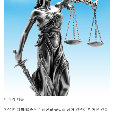
디케의 저울
자유혼(自由魂)과 민주정신을 물길로 삼아 연면히 이어온 인류