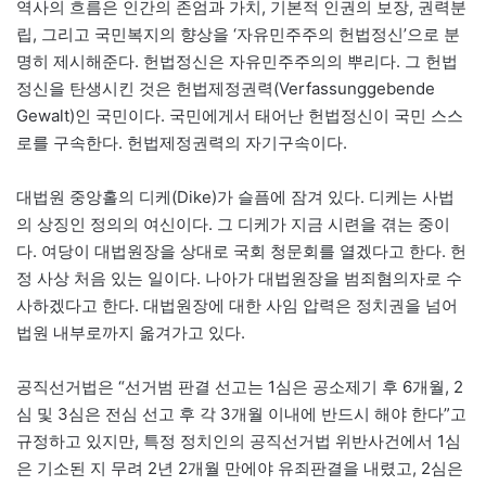
역사의 흐름은 인간의 존엄과 가치, 기본적 인권의 보장, 권력분
립, 그리고 국민복지의 향상을 ‘자유민주주의 헌법정신’으로 분
명히 제시해준다. 헌법정신은 자유민주주의의 뿌리다. 그 헌법
정신을 탄생시킨 것은 헌법제정권력(Verfassunggebende
Gewalt)인 국민이다. 국민에게서 태어난 헌법정신이 국민 스스
로를 구속한다. 헌법제정권력의 자기구속이다.
​대법원 중앙홀의 디케(Dike)가 슬픔에 잠겨 있다. 디케는 사법
의 상징인 정의의 여신이다. 그 디케가 지금 시련을 겪는 중이
다. 여당이 대법원장을 상대로 국회 청문회를 열겠다고 한다. 헌
정 사상 처음 있는 일이다. 나아가 대법원장을 범죄혐의자로 수
사하겠다고 한다. 대법원장에 대한 사임 압력은 정치권을 넘어
법원 내부로까지 옮겨가고 있다.
공직선거법은 “선거범 판결 선고는 1심은 공소제기 후 6개월, 2
심 및 3심은 전심 선고 후 각 3개월 이내에 반드시 해야 한다”고
규정하고 있지만, 특정 정치인의 공직선거법 위반사건에서 1심
은 기소된 지 무려 2년 2개월 만에야 유죄판결을 내렸고, 2심은