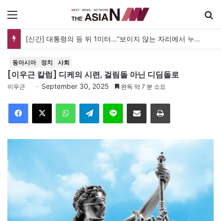
메뉴
검
[신간] 대통령의 등 뒤 1미터…“보이지 않는 자리에서 누구를 지킨다는 것”
동아시아
정치
사회
[이우근 칼럼] 디케의 시련, 걸림돌 아닌 디딤돌로
September 30, 2025
이우근
완독 약 7 분 소요
Facebook
X
WhatsApp
Telegram
Line
이메일
인쇄