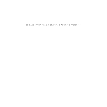
본 광고는 Google 애드센스 광고이며, 본 사이트와는 무관합니다.