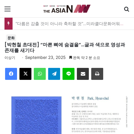
메뉴
검
“사람을 위한 생각이라면 현실과 생각 사이에 돌다리 하나는 놓아야 하지 않을까”
문화
[박현철 초대전] “마른 뼈에 숨결을”…글과 색으로 영성과
존재를 새기다
September 23, 2025
이상기
완독 약 2 분 소요
Facebook
X
WhatsApp
Telegram
Line
이메일
인쇄