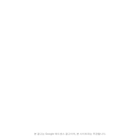
본 광고는 Google 애드센스 광고이며, 본 사이트와는 무관합니다.