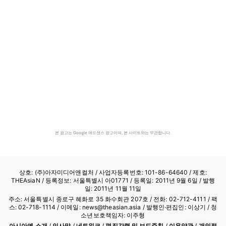
본 광고는 Google 애드센스 광고이며, 본 사이트와는 무관합니다.
상호: (주)아자미디어앤컬처 /
사업자등록번호: 101-86-64640
/ 제호:
THEAsiaN / 등록정보: 서울특별시 아01771 / 등록일: 2011년 9월 6일 / 발행
일: 2011년 11월 11일
주소: 서울특별시 종로구 혜화로 35 화수회관 207호 / 전화: 02-712-4111 /
팩
스: 02-718-1114
/ 이메일: news@theasian.asia / 발행인·편집인: 이상기 / 청
소년보호책임자: 이주형
아시아엔 소개
/
인사말
/
네트워크
/
편집강령 및 보도준칙
/
이용약관
/
개인정