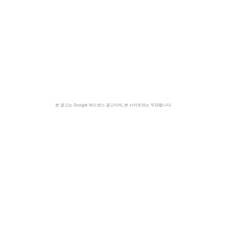
본 광고는 Google 애드센스 광고이며, 본 사이트와는 무관합니다.