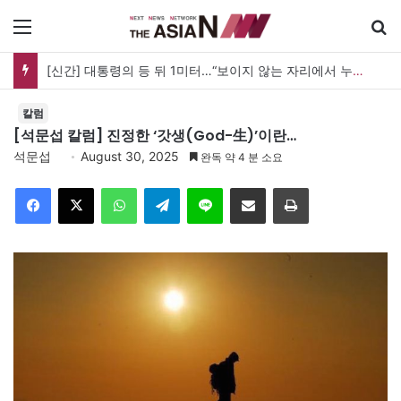
메뉴
검
[신간] 대통령의 등 뒤 1미터…“보이지 않는 자리에서 누구를 지킨다는 것”
칼럼
[석문섭 칼럼] 진정한 ‘갓생(God-生)’이란…
석문섭
August 30, 2025
완독 약 4 분 소요
Facebook
X
WhatsApp
Telegram
Line
이메일
인쇄