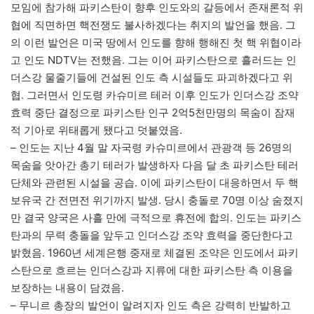
모임에 참가해 파키스탄이 향후 인도와의 갈등에서 존재론적 위
협에 직면하면 핵전쟁도 불사하겠다는 취지의 발언을 했음. 그
의 이런 발언은 미국 땅에서 인도를 향해 행해진 첫 핵 위협이라
고 인도 NDTV는 전했음. 그는 이어 파키스탄으로 흘러드는 인
더스강 물줄기들에 건설된 인도 측 시설들도 파괴하겠다고 위
협. 그러면서 인도령 카슈미르 테러 이후 인도가 인더스강 조약
효력 중단 결정으로 파키스탄 인구 2억5천만명의 목숨이 잠재
적 기아로 위태롭게 됐다고 덧붙였음.
– 인도는 지난 4월 말 자국령 카슈미르에서 관광객 등 26명의
목숨을 앗아간 총기 테러가 발생하자 다음 달 초 파키스탄 테러
단체와 관련된 시설을 공습. 이에 파키스탄이 대응하면서 두 핵
보유국 간 전면전 위기까지 발생. 당시 충돌로 70명 이상 숨졌지
만 결국 양국은 사흘 만에 극적으로 휴전에 합의. 인도는 파키스
탄과의 무력 충돌을 앞두고 인더스강 조약 효력을 중단한다고
밝혔음. 1960년 세계은행 중재로 체결된 조약은 인도에서 파키
스탄으로 흐르는 인더스강과 지류에 대한 파키스탄 측 이용을
보장하는 내용이 담겼음.
– 무니르 총장의 발언이 알려지자 인도 측은 강력히 반발하고