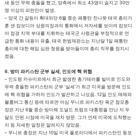
새 동안 무력 충돌을 했고, 양측에서 최소 43명이 숨지고 30만
명 이상의 피란민이 발생.
– 양국 간 갈등이 확대되던 6월 중순 패통탄 친나왓 태국 총리가
훈 센 캄보디아 상원의장과의 통화에서 저자세를 보이며 캄보디
아 접경 지역 부대를 지휘하는 태국군 사령관을 부정적으로 언
급한 통화 내용이 유출. 태국 헌법재판소는 지난달 1일 패통탄
총리에 대한 해임 심판 청원을 받아들이며 총리 직무를 정지시
켰음.
6. 방미 파키스탄 군부 실세, 인도에 핵 위협
– 인도령 카슈미르에서 최근 발생한 총기테러를 빌미로 인도와
무력 충돌한 파키스탄의 군부 ‘실세’가 최근 미국을 방문해 인도
에 핵 위협을 가하자 인도가 발끈하고 나섰음. 12일 인도 매체와
블룸버그 통신 등에 따르면 아심 무니르 파키스탄 육군 참모총
장은 지난 6월 중순 방미해 도널드 트럼프 대통령을 만난 지 두
달도 안된 시점에 미국을 재차 방문. 그가 언제 미국에 도착했는
지 등 자세한 일정은 알려지지 않았음.
– 무니르 총장은 지난 10일 미국 플로리다에서 파키스탄인 동포