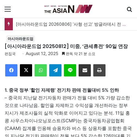
메뉴
검
[아시아라운드업 20260806] ‘사형 선고’ 방글라데시 전 총리, 도피국 인도서 연설
아시아라운드업
[아시아라운드업 20250812] 미중, ‘관세휴전’ 90일 연장
August 12, 2025
편집국
완독 약 21 분 소요
Facebook
X
WhatsApp
Telegram
Line
이메일
인쇄
1. 중국 정부 ‘할인 자제령’ 전기차 판매 전월대비 5% 인하
– 중국의 지난달 전기자동차 판매가 전월 대비 5% 가량 감소한
것으로 나타났음. 할인을 자제하고 수익성을 개선하라는 정부
지시가 제조사들의 실적 악화로 이어지고 있다는 분석. 11일 홍
콩 사우스차이나모닝포스트(SCMP)는 중국자동차공업협회
(CAAM) 집계를 인용해 승용차와 버스 등 상용차를 포함한 중국
의 지난달 전기차 판매량이 전월 보다 5% 감소한 126만대를 기