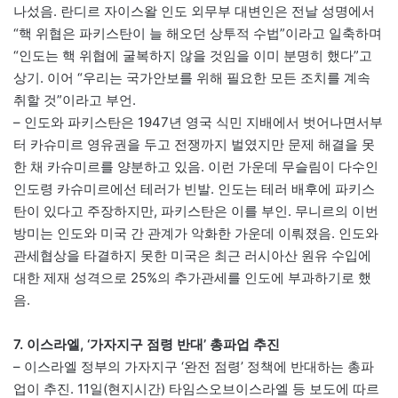
나섰음. 란디르 자이스왈 인도 외무부 대변인은 전날 성명에서
“핵 위협은 파키스탄이 늘 해오던 상투적 수법”이라고 일축하며
“인도는 핵 위협에 굴복하지 않을 것임을 이미 분명히 했다”고
상기. 이어 “우리는 국가안보를 위해 필요한 모든 조치를 계속
취할 것”이라고 부언.
– 인도와 파키스탄은 1947년 영국 식민 지배에서 벗어나면서부
터 카슈미르 영유권을 두고 전쟁까지 벌였지만 문제 해결을 못
한 채 카슈미르를 양분하고 있음. 이런 가운데 무슬림이 다수인
인도령 카슈미르에선 테러가 빈발. 인도는 테러 배후에 파키스
탄이 있다고 주장하지만, 파키스탄은 이를 부인. 무니르의 이번
방미는 인도와 미국 간 관계가 악화한 가운데 이뤄졌음. 인도와
관세협상을 타결하지 못한 미국은 최근 러시아산 원유 수입에
대한 제재 성격으로 25%의 추가관세를 인도에 부과하기로 했
음.
7. 이스라엘, ‘가자지구 점령 반대’ 총파업 추진
– 이스라엘 정부의 가자지구 ‘완전 점령’ 정책에 반대하는 총파
업이 추진. 11일(현지시간) 타임스오브이스라엘 등 보도에 따르