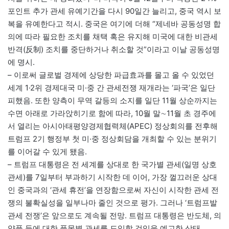
포인트 추가 관세 유예기간을 다시 90일간 늘리고, 중국 역시 보
복을 유예한다고 적시. 중국은 여기에 더해 “제네바 공동성명 합
의에 따라 필요한 조치를 채택 혹은 유지해 미국에 대한 비관세
반격(反制) 조치를 중단하거나 취소할 것”이라고 이날 공동성명
에 명시.
– 이로써 글로벌 경제에 상당한 파급효과를 몰고 올 수 있었던
세계 1·2위 경제대국 미·중 간 관세전쟁 재개라는 ‘파국’은 일단
피했음. 또한 양측이 무역 갈등의 소지를 일단 11월 상순까지는
수면 아래로 가라앉히기로 함에 따라, 10월 말∼11월 초 경주에
서 열리는 아시아태평양경제협력체(APEC) 정상회의를 전후해
트럼프 2기 행정부 첫 미·중 정상회담을 개최할 수 있는 분위기
를 이어갈 수 있게 됐음.
– 트럼프 대통령은 전 세계를 상대로 한 국가별 관세(일명 상호
관세)를 7일부터 부과하기 시작한 데 이어, 가장 껄끄러운 상대
인 중국과의 ‘관세 휴전’을 연장함으로써 자신이 시작한 관세 전
쟁의 불확실성을 일부나마 줄인 것으로 평가. 그러나 ‘트럼프발
관세 전쟁’은 앞으로도 계속될 전망. 트럼프 대통령은 반도체, 의
약품 등에 대한 품목별 관세를 도입할 것임을 예고한 상태.