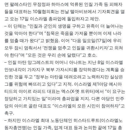
면 팔레스타인 무장정파 하마스에 억류된 인질 가족 등 피해자
들을 대표하는 10월협의회는 전날 텔아비브에서 기자회견을 열
고 오는 17일 이스라엘 총파업에 돌입하자고 제안.
– 이 단체는 “인질과 군인의 생명을 구하고 유족이 더 늘어나는
것을 막아야 한다”며 “침묵은 죽음을 가져올 뿐이며 이제 나라
를 멈출 때가 왔다”고 밝혔음. 이어 “다음 일요일(17일)에 우리
모두 잠시 멈춰서서 ‘전쟁을 멈추고 인질을 귀환시키자’고 외쳐
야 한다”며 “모든 것은 우리 손에 달렸다”고 호소.
– 인질 마탄 앙그레스트의 어머니 아나트는 지난 8일 이스라엘
안보내각이 가자지구 북부 가자시티를 장악하겠다는 계획을 승
인한 것을 두고 “정부는 마탄을 데려오려고 노력하지만 실상은
그를 위험에 빠뜨리고 있다”고 지적. 이스라엘 제1야당 예시아
티드의 야이르 라피드 대표는 엑스(X·옛 트위터)에서 “이 요구는
정당하고 가치있는 일”이라며 총파업을 지지. 다른 야당인 민주
당의 야이르 골란 대표도 “이스라엘의 모든 시민이 참여하자”고
촉구.
– 하지만 이스라엘 최대 노동단체인 히스타드루트(이스라엘노
동자총연맹)는 인질 가족, 업계 대표 등과 논의한 끝에 17일 총