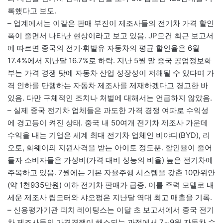
록했다고 보도.
– 업계에서는 이같은 판매 부진이 제조사들의 전기차 가격 할인
폭이 줄면서 나타난 현상이라고 보고 있음. JP모건 최근 보고서
에 따르면 중국의 전기·휘발유 자동차의 평균 할인율은 6월
17.4%에서 지난달 16.7%로 하락. 지난 5월 말 중국 공업정보화
부는 가격 경쟁 탓에 자동차 산업 성장성이 저해될 수 있다며 가
격 인하를 단행하는 자동차 제조사를 제재하겠다고 경고한 바
있음. 다만 구체적인 조치나 처벌에 대해서는 언급하지 않았음.
– 실제 중국 전기차 업체들은 과도한 가격 경쟁 여파로 수익성
에 경고등이 켜진 상태. 중국 내 50여개 전기차 제조사 가운데
수익을 내는 기업은 세계 최대 전기차 업체인 비야디(BYD), 리
오토, 화웨이의 지원사격을 받는 아이토 정도뿐. 할인율이 줄어
들자 소비자들은 가성비(가격 대비 성능의 비율) 높은 전기차에
주목하고 있음. 7월에는 기본 자율주행 시스템을 갖춘 10만위안
(약 1천935만원) 이하 전기차 판매가 급증. 이를 주력 모델로 내
세운 제조사 립모터와 샤오펑은 지난달 역대 최고 매출을 기록.
– 신용평가기관 피치 레이팅스는 이달 초 보고서에서 중국 전기
차 제조사들의 가격경쟁이 해소되는 과정에서 7∼9월 자동차 수