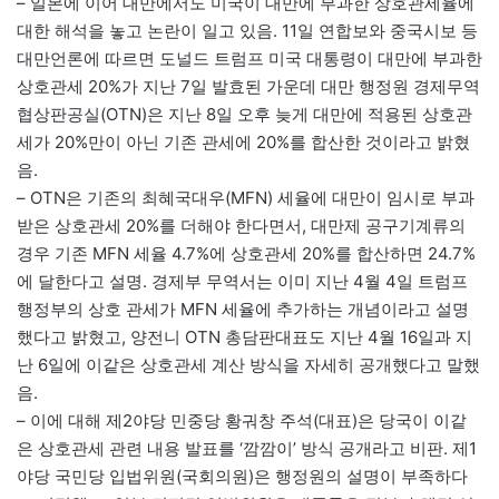
– 일본에 이어 대만에서도 미국이 대만에 부과한 상호관세율에
대한 해석을 놓고 논란이 일고 있음. 11일 연합보와 중국시보 등
대만언론에 따르면 도널드 트럼프 미국 대통령이 대만에 부과한
상호관세 20%가 지난 7일 발효된 가운데 대만 행정원 경제무역
협상판공실(OTN)은 지난 8일 오후 늦게 대만에 적용된 상호관
세가 20%만이 아닌 기존 관세에 20%를 합산한 것이라고 밝혔
음.
– OTN은 기존의 최혜국대우(MFN) 세율에 대만이 임시로 부과
받은 상호관세 20%를 더해야 한다면서, 대만제 공구기계류의
경우 기존 MFN 세율 4.7%에 상호관세 20%를 합산하면 24.7%
에 달한다고 설명. 경제부 무역서는 이미 지난 4월 4일 트럼프
행정부의 상호 관세가 MFN 세율에 추가하는 개념이라고 설명
했다고 밝혔고, 양전니 OTN 총담판대표도 지난 4월 16일과 지
난 6일에 이같은 상호관세 계산 방식을 자세히 공개했다고 말했
음.
– 이에 대해 제2야당 민중당 황궈창 주석(대표)은 당국이 이같
은 상호관세 관련 내용 발표를 ‘깜깜이’ 방식 공개라고 비판. 제1
야당 국민당 입법위원(국회의원)은 행정원의 설명이 부족하다