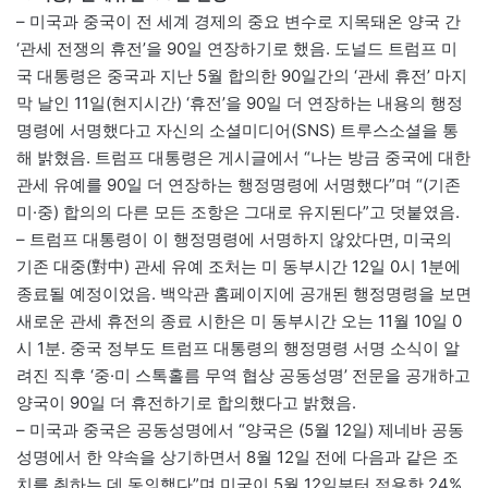
– 미국과 중국이 전 세계 경제의 중요 변수로 지목돼온 양국 간
‘관세 전쟁의 휴전’을 90일 연장하기로 했음. 도널드 트럼프 미
국 대통령은 중국과 지난 5월 합의한 90일간의 ‘관세 휴전’ 마지
막 날인 11일(현지시간) ‘휴전’을 90일 더 연장하는 내용의 행정
명령에 서명했다고 자신의 소셜미디어(SNS) 트루스소셜을 통
해 밝혔음. 트럼프 대통령은 게시글에서 “나는 방금 중국에 대한
관세 유예를 90일 더 연장하는 행정명령에 서명했다”며 “(기존
미·중) 합의의 다른 모든 조항은 그대로 유지된다”고 덧붙였음.
– 트럼프 대통령이 이 행정명령에 서명하지 않았다면, 미국의
기존 대중(對中) 관세 유예 조처는 미 동부시간 12일 0시 1분에
종료될 예정이었음. 백악관 홈페이지에 공개된 행정명령을 보면
새로운 관세 휴전의 종료 시한은 미 동부시간 오는 11월 10일 0
시 1분. 중국 정부도 트럼프 대통령의 행정명령 서명 소식이 알
려진 직후 ‘중·미 스톡홀름 무역 협상 공동성명’ 전문을 공개하고
양국이 90일 더 휴전하기로 합의했다고 밝혔음.
– 미국과 중국은 공동성명에서 “양국은 (5월 12일) 제네바 공동
성명에서 한 약속을 상기하면서 8월 12일 전에 다음과 같은 조
치를 취하는 데 동의했다”며 미국이 5월 12일부터 적용한 24%