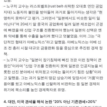
었음.
– 노구치 교수는 러스트벨트(rust belt·쇠락한 오대호 연안 공업
지대) 노동자의 불만을 받아들여 과거로 돌아가자는 생각은 “현
명하지 못하다”고 평가. 그러면서 “일본에서도 비슷한 일이 일
어난다”며 20세기 말 중국의 공업화에 밀려 일본 제조업이 곤경
에 빠졌을 때 산업 구조를 전환했어야 했는데 일본의 선택은 엔
화 약세를 통해 수출을 늘리려 했다고 덧붙였음. 이어 그는 “극
단적인 형태가 아베노믹스”라고 말했음. 아베노믹스는 아베 신
조 전 총리 시절 대규모 금융완화 등을 중심으로 추진된 경제 정
책.
– 노구치 교수는 “일본이 장기침체에 빠진 것은 이런 정책이 큰
원인”이라며 “산업 구조를 전환하지 못해 일본은 인공지능을 비
롯한 선진 분야에서 뒤처졌고 이제는 돌이키기 힘든 상황”이라
고 말했음. 그는 과거 일본의 땅값 상승기에 앞장서서 ‘거품’이란
용어를 썼고 아베노믹스를 신랄하게 비판하는 등 일본 경제의
위기에 목소리를 높인 경제학자로 유명.
4. 대만, 미국 관세율 해석 논란 “20% 아닌 기존관세+20%”