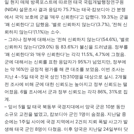
일 현지 매체 방콕포스트에 따르면 태국 국립개발행정연구원
(NIDA) 설문조사 결과 응답자 75.7%는 태국·캄보디아 간 분쟁
에서 국익 보호에 군을 ‘매우 신뢰한다’고 답했다. 19.3%는 군을
‘꽤 신뢰한다’고 답했음. ‘별로 신뢰하지 않는다'(3.7%), ‘전혀 신
뢰하지 않는다'(1.1%)는 소수.
– 그러나 정부에 대해서는 ‘전혀 신뢰하지 않는다'(54.6%), ‘별로
신뢰하지 않는다'(29.0%) 등 83.6%가 불신을 드러냈음. 정부를
‘꽤 신뢰한다’와 ‘매우 신뢰한다’는 각각 11.5%, 4.7%에 그쳤음.
군에 대해서는 신뢰를 표한 응답자가 95%가 넘었지만, 정부에
는 약 16%만 긍정적 평가를 해 큰 대조를 보였음. 이번 조사는
지난 4∼5일 태국 전국 성인 1천310명을 대상으로 실시. 2개월
전 조사에 비해 군에 대한 신뢰도는 높아지고 정부 신뢰도는 떨
어졌음. 6월 조사에서 군과 정부 신뢰도는 각각 86%, 31%로 집
계.
– 앞서 5월 말 태국 북동부 국경지대에서 양국 군은 10분 동안
소규모 교전을 벌였고, 캄보디아 군인 1명이 숨졌음. 지난달 중
순에는 1주일 사이에 국경 지역에서 2건의 지뢰 폭발 사고가 발
생해 태국 군인 8명이 다쳤음. 이후 양국은 지난달 24일부터 닷