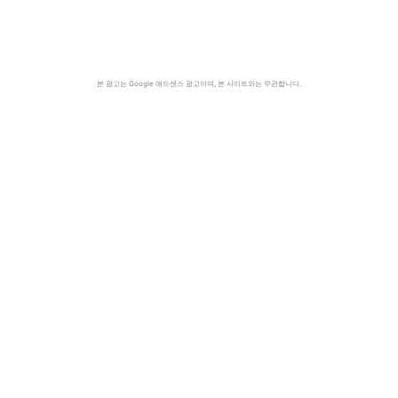
본 광고는 Google 애드센스 광고이며, 본 사이트와는 무관합니다.