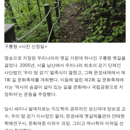
구룡령 <사진 신정일>
명승으로 지정된 우리나라의 옛길 가운데 하나인 구룡령 옛길을
걸었다. 2005년, 서울 남산에서 우리나라 최초의 걷기 단체인
사단법인 ‘우리 땅 걷기’ 발족식이 열렸고, 그해 문경새재에서 제
1회 길 문화축제를 개최했다. 이듬해 열린 제2회 길 문화축제에
서는 ‘역사의 숨결이 살아 있는 길을 문화재나 국립공원으로 지
정하자’는 운동을 주창했다.
당시 세미나 발제자로는 지도학의 권위자인 성신여대 양보경 교
수, 우리 땅 걷기 이사장인 필자, 문경새재 옛길박물관의 안태현
학예연구사, 문화재청 이위수 과장, 그리고 역사학자 이덕일 선