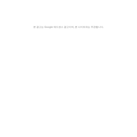
본 광고는 Google 애드센스 광고이며, 본 사이트와는 무관합니다.