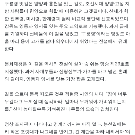
구룡령 옛길은 양양과 홍천을 잇는 길로, 조선시대 양양·고성 지
방 사람들이 한양으로 향할 때 이용하던 고갯길이다. 산세가 험
한 진부령, 미시령, 한계령과 달리 비교적 평탄해 선호되었으며,
강원도 영동과 영서를 잇는 주요 교역로로 기능했다. 과거 급제
를 기원하며 선비들이 이 길을 넘었고, ‘구룡령’이라는 명칭도 아
홉 마리 용이 고개를 넘다 약수터에서 쉬었다는 전설에서 유래
한다.
문화재청은 이 길을 역사와 전설이 살아 숨 쉬는 명승 제29호로
지정했다. 과거 사대부들과 신랑신부가 가마를 타고 넘던 혼례
의 길이자, 영동과 영서를 잇는 가장 짧은 고개였다.
길을 오르며 문득 떠오른 것은 정현종 시인의 시다. “짐이 너무
무겁다고 느껴질 때 생각하라. 얼마나 무거워야 가벼워지는지
를.” 산이 높아질수록 가벼워진 나무들의 모습과 겹쳐진다.
정상 표지판이 나타나고 명계리까지는 아직 멀다. 능선길에는
키 작은 조릿대가 나그네를 반기고, 긴 계단을 따라 내려서자 ‘여