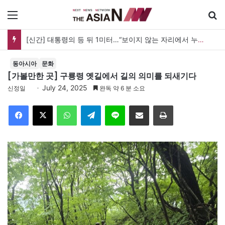
메뉴
검
[신간] 대통령의 등 뒤 1미터…“보이지 않는 자리에서 누구를 지킨다는 것”
동아시아
문화
[가볼만한 곳] 구룡령 옛길에서 길의 의미를 되새기다
July 24, 2025
신정일
완독 약 6 분 소요
Facebook
X
WhatsApp
Telegram
Line
이메일
인쇄