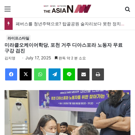
메뉴
검
폐버스를 청년주택으로? 탑골공원 술자리보다 못한 정치의 상상력
라이프스타일
미라클오케이어학당, 포천 거주 디아스포라 노동자 무료
구강 검진
July 17, 2025
김지영
완독 약 2 분 소요
Facebook
X
WhatsApp
Telegram
Line
이메일
인쇄