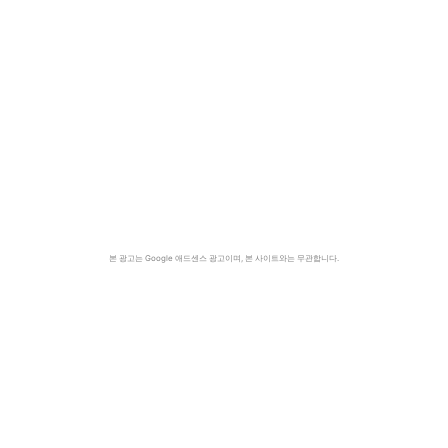
본 광고는 Google 애드센스 광고이며, 본 사이트와는 무관합니다.