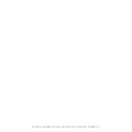
본 광고는 Google 애드센스 광고이며, 본 사이트와는 무관합니다.