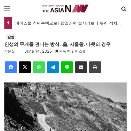
메뉴
검
폐버스를 청년주택으로? 탑골공원 술자리보다 못한 정치의 상상력
칼럼
인생의 무게를 견디는 방식…욥, 사울왕, 다윗의 경우
June 14, 2025
석문섭
완독 약 9 분 소요
Facebook
X
WhatsApp
Telegram
Line
이메일
인쇄