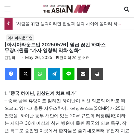
메뉴
검
“사람을 위한 생각이라면 현실과 생각 사이에 돌다리 하나는 놓아야 하지 않을까”
아시아라운드업
[아시아라운드업 20250526] 월급 끊긴 하마스
무장대원들 “가자 영향력 약화 심화”
May 26, 2025
편집국
완독 약 20 분 소요
Facebook
X
WhatsApp
Telegram
Line
이메일
인쇄
1. “중국 하이난, 임상단계 치료 메카”
– 중국 남부 휴양지로 알려진 하이난이 혁신 의료의 메카로 떠
오르고 있다고 홍콩 사우스차이나모닝포스트(SCMP)가 25일
전했음. 하이난 동부 해안에 있는 20㎢ 규모의 러청(樂城)이라
는 지역은 30개 이상의 첨단 병원이 몰린 중국의 의료 특구. 작
년 특구로 승인된 이곳에서 환자들은 줄기세포부터 유전자 치료