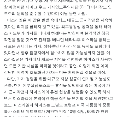
져서도 안 된다고 주장. 새 구호 시스템의 정착을 현장에서 지휘
할 예정이던 제이크 우드 가자인도주의재단'(GHF) 이사장도 인
도주의 원칙을 준수할 수 없다며 이날 돌연 사임.
– 이스라엘은 이 같은 반발 속에서도 대규모 군사작전을 지속하
겠다는 의지를 굽히지 않고 있음. 최후통첩성 공격을 통해 하마
스 지도부가 가자를 떠나게 하겠다는 방침이며 본격적인 침공
작전을 앞둔 것으로 전해짐. 베냐민 네타냐후 이스라엘 총리는
새로운 공세에는 가자, 점령뿐만 아니라 영토 유지도 포함되어
있다면서 향후 점령지에서 철수하지 않을 가능성까지 언급. 이
스라엘군은 가자에서 새로운 지역을 점령하면 하마스가 사용하
던 모든 기반 시설을 파괴할 것이라고 공언. 이렇게 되면 이미
상당한 지역이 초토화된 가자는 더욱 황폐해질 것으로 예상.
– 다만, 가자 점령을 위한 대규모 지상 침공이 연기될 가능성도
관측. 현지 예루살렘포스트는 휴전을 압박하고 있는 미국이 가
자 군사작전과 하마스와의 휴전 협상을 병행할 수 있도록 하자
면서 이스라엘에 본격적인 침공 작전을 연기할 것을 제안했다고
보도. 이스라엘과 하마스는 도널드 트럼프 미국 대통령의 중동
특사 스티브 위트코프가 제안한 인질 10명 석방, 60일간 휴전