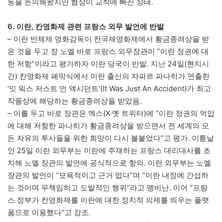
등을 논의해왔지만 협상이 교착에 빠진 상태.
6. 이란, 칸영화제 관련 프랑스 외무 발언에 반발
– 이란 반체제 영화감독이 칸국제영화제에서 황금종려상을 받
은 것을 두고 장 노엘 바로 프랑스 외무장관이 “이란 정권에 대
한 저항”이라고 평가하자 이란 당국이 반발. 지난 24일(현지시
간) 칸영화제 폐막식에서 이란 출신의 자파르 파나히가 연출한
‘잇 워스 저스트 언 액시던트'(It Was Just An Accident)가 최고
작품상에 해당하는 황금종려상을 받았음.
– 이를 두고 바로 장관은 엑스(X·옛 트위터)에 “이란 정권의 억압
에 대해 저항한 파나히가 황금종려상을 받으면서 전 세계의 모
든 자유의 투사들을 위한 희망이 다시 불붙었다”고 평가. 이튿날
인 25일 이란 외무부는 이란에 주재하는 프랑스 대리대사를 초
치해 노엘 장관의 발언에 공식적으로 항의. 이란 외무부는 노엘
장관의 발언이 “모욕적이고 근거 없다”며 “이란 내정에 간섭하
는 것이며 무책임하고 도발적인 행위”라고 맹비난. 이어 “프랑
스 정부가 칸영화제를 이란에 대한 정치적 의제를 띄우는 플랫
폼으로 이용했다”고 강조.