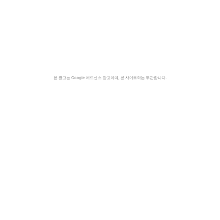
본 광고는 Google 애드센스 광고이며, 본 사이트와는 무관합니다.