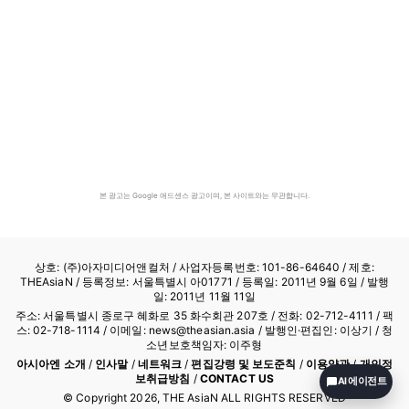
본 광고는 Google 애드센스 광고이며, 본 사이트와는 무관합니다.
상호: (주)아자미디어앤컬처 /
사업자등록번호: 101-86-64640
/ 제호:
THEAsiaN / 등록정보: 서울특별시 아01771 / 등록일: 2011년 9월 6일 / 발행
일: 2011년 11월 11일
주소: 서울특별시 종로구 혜화로 35 화수회관 207호 / 전화: 02-712-4111 /
팩
스: 02-718-1114
/ 이메일: news@theasian.asia / 발행인·편집인: 이상기 / 청
소년보호책임자: 이주형
아시아엔 소개
/
인사말
/
네트워크
/
편집강령 및 보도준칙
/
이용약관
/
개인정
보취급방침
/
CONTACT US
AI 에이전트
© Copyright
2026
, THE AsiaN ALL RIGHTS RESERVED