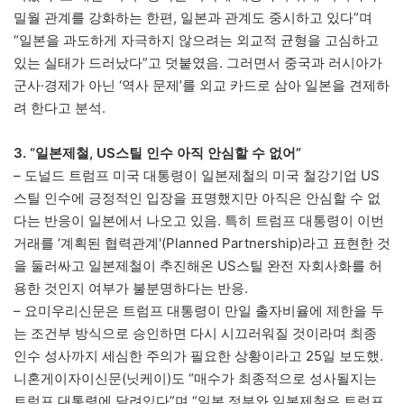
밀월 관계를 강화하는 한편, 일본과 관계도 중시하고 있다”며
“일본을 과도하게 자극하지 않으려는 외교적 균형을 고심하고
있는 실태가 드러났다”고 덧붙였음. 그러면서 중국과 러시아가
군사·경제가 아닌 ‘역사 문제’를 외교 카드로 삼아 일본을 견제하
려 한다고 분석.
3. “일본제철, US스틸 인수 아직 안심할 수 없어”
– 도널드 트럼프 미국 대통령이 일본제철의 미국 철강기업 US
스틸 인수에 긍정적인 입장을 표명했지만 아직은 안심할 수 없
다는 반응이 일본에서 나오고 있음. 특히 트럼프 대통령이 이번
거래를 ‘계획된 협력관계'(Planned Partnership)라고 표현한 것
을 둘러싸고 일본제철이 추진해온 US스틸 완전 자회사화를 허
용한 것인지 여부가 불분명하다는 반응.
– 요미우리신문은 트럼프 대통령이 만일 출자비율에 제한을 두
는 조건부 방식으로 승인하면 다시 시끄러워질 것이라며 최종
인수 성사까지 세심한 주의가 필요한 상황이라고 25일 보도했.
니혼게이자이신문(닛케이)도 “매수가 최종적으로 성사될지는
트럼프 대통령에 달려있다”며 “일본 정부와 일본제철은 트럼프