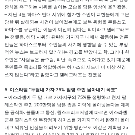
종식을 촉구하는 시위를 벌이는 모습을 담은 영상이 올라왔음.
– 지난 3월 하마스 반대 시위에 참가한 주민이 괴한들에게 고문
당한 뒤 살해되는 사건이 벌어졌는데도 보복 위험을 무릅쓰고
하마스를 규탄하는 이들이 여전히 많다는 의미라고 텔레그래프
는 전했음. 해당 시위와 관련해 가자지구 내에서 활동하는 언론
인들은 하마스로부터 ‘주민들의 사기에 영향을 줄 수 있는 부정
적인 뉴스는 보도하지 말라’라는 경고를 받았다고 함. 그러나 한
주민은 “사람들은 굶주림, 피난, 폭격으로 죽어가고 있기 때문에
주민들은 목소리를 억압하려는 하마스의 시도에 더 이상 신경
쓰지 않는다”라고 말했다고 텔레그래프는 전했음.
5. 이스라엘 “두달내 가자 75% 점령·주민 몰아내기 목표”
– 이스라엘이 두 달 내로 가자지구의 75%를 점령하고 현지 팔
레스타인 주민 200만명을 남은 좁은 지역에 몰아넣는다는 계획
을 공식화. 블룸버그 통신, 월스트리트저널에 따르면 이스라엘
군은 팔레스타인 무장정파 하마스를 가자지구에서 완전히 몰아
내고 억류된 인질을 데려오기 위한 방안으로 이같은 계획을 25
일(현지시간) 제시. 이스라엘은 3월 임시 휴전이 끝난 이후 다시