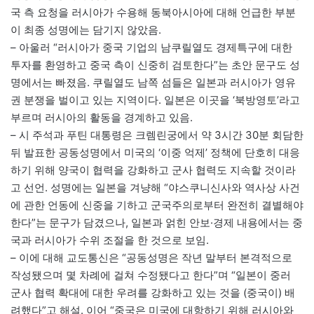
국 측 요청을 러시아가 수용해 동북아시아에 대해 언급한 부분
이 최종 성명에는 담기지 않았음.
– 아울러 “러시아가 중국 기업의 남쿠릴열도 경제특구에 대한
투자를 환영하고 중국 측이 신중히 검토한다”는 초안 문구도 성
명에서는 빠졌음. 쿠릴열도 남쪽 섬들은 일본과 러시아가 영유
권 분쟁을 벌이고 있는 지역이다. 일본은 이곳을 ‘북방영토’라고
부르며 러시아의 활동을 경계하고 있음.
– 시 주석과 푸틴 대통령은 크렘린궁에서 약 3시간 30분 회담한
뒤 발표한 공동성명에서 미국의 ‘이중 억제’ 정책에 단호히 대응
하기 위해 양국이 협력을 강화하고 군사 협력도 지속할 것이라
고 선언. 성명에는 일본을 겨냥해 “야스쿠니신사와 역사상 사건
에 관한 언동에 신중을 기하고 군국주의로부터 완전히 결별해야
한다”는 문구가 담겼으나, 일본과 얽힌 안보·경제 내용에서는 중
국과 러시아가 수위 조절을 한 것으로 보임.
– 이에 대해 교도통신은 “공동성명은 작년 말부터 본격적으로
작성됐으며 몇 차례에 걸쳐 수정됐다고 한다”며 “일본이 중러
군사 협력 확대에 대한 우려를 강화하고 있는 것을 (중국이) 배
려했다”고 해설. 이어 “중국은 미국에 대항하기 위해 러시아와