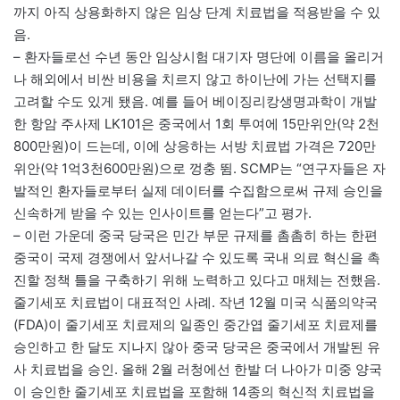
까지 아직 상용화하지 않은 임상 단계 치료법을 적용받을 수 있
음.
– 환자들로선 수년 동안 임상시험 대기자 명단에 이름을 올리거
나 해외에서 비싼 비용을 치르지 않고 하이난에 가는 선택지를
고려할 수도 있게 됐음. 예를 들어 베이징리캉생명과학이 개발
한 항암 주사제 LK101은 중국에서 1회 투여에 15만위안(약 2천
800만원)이 드는데, 이에 상응하는 서방 치료법 가격은 720만
위안(약 1억3천600만원)으로 껑충 뜀. SCMP는 “연구자들은 자
발적인 환자들로부터 실제 데이터를 수집함으로써 규제 승인을
신속하게 받을 수 있는 인사이트를 얻는다”고 평가.
– 이런 가운데 중국 당국은 민간 부문 규제를 촘촘히 하는 한편
중국이 국제 경쟁에서 앞서나갈 수 있도록 국내 의료 혁신을 촉
진할 정책 틀을 구축하기 위해 노력하고 있다고 매체는 전했음.
줄기세포 치료법이 대표적인 사례. 작년 12월 미국 식품의약국
(FDA)이 줄기세포 치료제의 일종인 중간엽 줄기세포 치료제를
승인하고 한 달도 지나지 않아 중국 당국은 중국에서 개발된 유
사 치료법을 승인. 올해 2월 러청에선 한발 더 나아가 미중 양국
이 승인한 줄기세포 치료법을 포함해 14종의 혁신적 치료법을