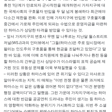
휴전 1단계가 만료되자 군사작전을 재개하면서 가자지구에 대
한 국제사회의 구호물자 반입을 두 달 넘게 봉쇄하다 최근에야
다소간 제한을 완화. 이로 인해 가자지구에 반입된 구호물자를
중간에서 가로채 주민에게 되파는 수법으로 운영자금을 마련하
던 하마스가 상당한 타격을 받았을 수 있다는 것.
– 앞서 가자지구의 변호사 무멘 알 나투르는 지난달 월스트리트
저널(WSJ)과의 인터뷰에서 “그들(하마스)은 주로 암시장에서
팔리는 인도주의 구호품을 통해 현금을 조달하고 있었다”고 말
한 바 있음. 이에 더해 조직원에게 현금을 나눠주거나 환전 등을
할 하마스의 간부급 인사 상당수가 이스라엘의 표적 공습에 제
거된 것도 유동성 문제를 더욱 부채질했을 수 있음.
– 이러한 상황은 하마스에 있어 큰 위기일 수 있다고 아샤르크
알아우사트는 지적. 이 매체는 “이번 전쟁 중은 물론 과거에도
하마스는 이 같은 상황을 겪어본 적이 없다”면서 “이건 분명한
행정 공백이다”라고 말했음. 그런 가운데 가자지구에서는 하마
스에 대한 반감을 공공연히 드러내는 주민이 생기는 등 하마스
의 영향력이 약화하는 분위기가 가시화하고 있음. 이번 주 소셜
미디어에는 수백명의 팔레스타인인들이 하마스의 퇴진과 전쟁