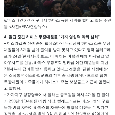
팔레스타인 가자지구에서 하마스 규탄 시위를 벌이고 있는 주민
들 <사진=EPA/연합뉴스>
4. 월급 끊긴 하마스 무장대원들 “가자 영향력 약화 심화”
– 이스라엘과 전쟁 중인 팔레스타인 무장정파 하마스 소속 무장
대원들이 3개월 넘게 급여를 받지 못하고 있다고 영국 텔레그래
프가 24일(현지시간) 보도. 이 매체는 아랍권 매체 아샤르크 알
아우사트를 인용, 하마스 무장조직 알카삼 여단 대원들이 지난
2월께부터 급여를 받지 못하고 있다고 전했음. 관련 사정에 밝
은 소식통은 이스라엘군과의 전투 중 사망하거나 포로로 잡힌
무장대원의 가족들에게 하마스가 주는 보상금도 지급이 멈췄다
고 말했음.
– 가자지구 행정당국에서 일하는 공무원들 역시 4개월 전 급여
가 250달러(34만원)가량 삭감. 텔레그래프는 이스라엘의 구호
물자 반입 차단이 하마스의 자금난에 영향을 미쳤을 수 있다고
짚었음. 이스라엘은 올해 3월 초 하마스와 합의했던 42일간의