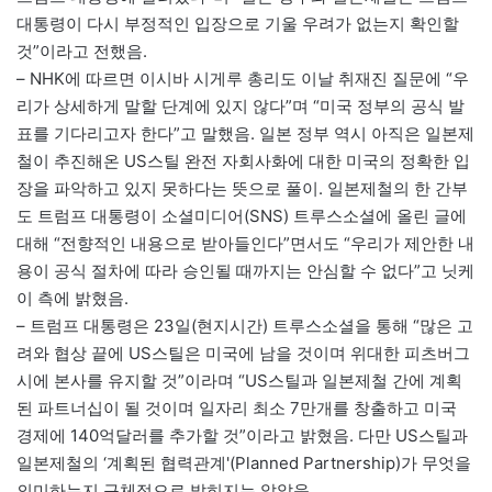
대통령이 다시 부정적인 입장으로 기울 우려가 없는지 확인할
것”이라고 전했음.
– NHK에 따르면 이시바 시게루 총리도 이날 취재진 질문에 “우
리가 상세하게 말할 단계에 있지 않다”며 “미국 정부의 공식 발
표를 기다리고자 한다”고 말했음. 일본 정부 역시 아직은 일본제
철이 추진해온 US스틸 완전 자회사화에 대한 미국의 정확한 입
장을 파악하고 있지 못하다는 뜻으로 풀이. 일본제철의 한 간부
도 트럼프 대통령이 소셜미디어(SNS) 트루스소셜에 올린 글에
대해 “전향적인 내용으로 받아들인다”면서도 “우리가 제안한 내
용이 공식 절차에 따라 승인될 때까지는 안심할 수 없다”고 닛케
이 측에 밝혔음.
– 트럼프 대통령은 23일(현지시간) 트루스소셜을 통해 “많은 고
려와 협상 끝에 US스틸은 미국에 남을 것이며 위대한 피츠버그
시에 본사를 유지할 것”이라며 “US스틸과 일본제철 간에 계획
된 파트너십이 될 것이며 일자리 최소 7만개를 창출하고 미국
경제에 140억달러를 추가할 것”이라고 밝혔음. 다만 US스틸과
일본제철의 ‘계획된 협력관계'(Planned Partnership)가 무엇을
의미하는지 구체적으로 밝히지는 않았음.