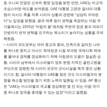
등 수니파 진영은 신속히 환영 입장을 밝힌 반면, UAE는 비교적
조심스러운 태도를 보여왔음. UAE 대통령 고문은 알샤라 대통
령의 아사드 축출 직후 시리아 상황과 관련해 “상당히 우려된
다”는 입장을 밝혔음. 왕과 제후 등이 권력을 독점하는 아랍 국
가들에서는 2010년 ‘아랍의 봄’ 때처럼 주변국 정권 붕괴 여파가
안방까지 번져 변혁을 요구하는 목소리가 높아지는 상황을 우려
해왔음.
– 시리아 과도정부는 여러 종교와 종파, 민족으로 갈라진 나라
를 하나로 뭉치고 아사드 독재정권 시절 부과된 국제사회 제재
를 풀어내 경제를 정상화하기 위해 아랍권의 도움이 절실한 상
황. 시리아 남부에서 이스라엘이 영토 분쟁 지역인 골란고원을
무단으로 점령한 채 시리아 곳곳의 군사시설을 폭격 중인 상황
이기도 함. 알샤라 대통령이 UAE를 찾은 것도 이스라엘과의 분
쟁을 해소할 방안을 찾기 위한 노력의 일환일 수 있음. AP 통신
은 “UAE는 이스라엘과 국교를 정상화한 몇 안 되는 아랍 국가
중 하나로 양국을 중재할 수 있는 입장”이라고 말했음.