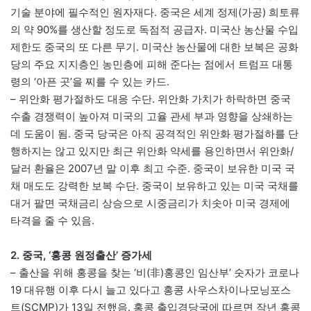
기술 분야에 필수적인 원자재다. 중국은 세계 정제(가공) 희토류
의 약 90%를 생산할 정도로 독점적 공급자. 미국산 농산물 수입
제한도 중국의 또 다른 무기. 미국산 농산물에 대한 보복은 공화
당의 주요 지지층인 농민층에 피해 준다는 점에서 트럼프 대통
령의 ‘아픈 곳’을 찌를 수 있는 카드.
– 위안화 평가절하도 대응 수단. 위안화 가치가 하락하면 중국
수출 경쟁력이 높아져 미국의 고율 관세 부과 영향을 상쇄하는
데 도움이 됨. 중국 당국은 아직 공격적인 위안화 평가절하를 단
행하지는 않고 있지만 최근 위안화 약세를 용인하면서 위안화/
달러 환율은 2007년 말 이후 최고 수준. 중국이 보유한 미국 국
채 매도도 강력한 보복 수단. 중국이 보유하고 있는 미국 국채를
대거 팔면 국채금리 상승으로 시중금리가 치솟아 미국 경제에
타격을 줄 수 있음.
2. 중국, ‘홍콩 원정출산’ 증가세
– 출산을 위해 홍콩을 찾는 ‘비(非)홍콩인 임산부’ 숫자가 코로나
19 대유행 이후 다시 늘고 있다고 홍콩 사우스차이나모닝포스
트(SCMP)가 13일 전했음. 홍콩 출입경당국에 따르면 작년 홍콩