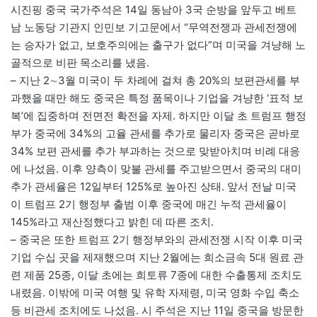
시진핑 중국 국가주석은 14일 동남아 3국 순방을 앞두고 베트
남 노동당 기관지 인민보 기고문에서 “무역전쟁과 관세전쟁에
는 승자가 없고, 보호주의에는 출구가 없다”며 미국을 겨냥해 노
골적으로 비판 목소리를 냈음.
– 지난 2∼3월 미국이 두 차례에 걸쳐 총 20%의 보편관세를 부
과했을 때만 해도 중국은 특정 품목이나 기업을 겨냥한 ‘표적 보
복’에 집중하며 전면전 확전을 자제. 하지만 이달 초 트럼프 행정
부가 중국에 34%의 고율 관세를 추가로 물리자 중국은 곧바로
34% 보편 관세를 추가 부과하는 것으로 맞받아치며 비례 대응
에 나섰음. 이후 양측이 맞불 관세를 주고받으면서 중국의 대미
추가 관세율은 12일부터 125%로 높아진 상태. 앞서 전날 미국
이 트럼프 2기 행정부 출범 이후 중국에 매긴 누적 관세율이
145%라고 재산정했다고 밝힌 데 따른 조치.
– 중국은 또한 트럼프 2기 행정부와의 관세전쟁 시작 이후 미국
기업 수십 곳을 제재했으며 지난 2월에는 희소금속 5대 원료 관
련 제품 25종, 이달 초에는 희토류 7종에 대한 수출통제 조치도
내렸음. 이밖에 미국 여행 및 유학 자제령, 미국 영화 수입 축소
등 비관세 조치에도 나섰음. 시 주석은 지난 11일 중국을 방문한