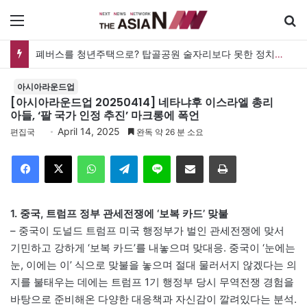
메뉴
검
[발행인 칼럼] PQ, ‘인내지수’를 아십니까?
아시아라운드업
[아시아라운드업 20250414] 네타냐후 이스라엘 총리
아들, ‘팔 국가 인정 추진’ 마크롱에 폭언
April 14, 2025
편집국
완독 약 26 분 소요
Facebook
X
WhatsApp
Telegram
Line
이메일
인쇄
1. 중국, 트럼프 정부 관세전쟁에 ‘보복 카드’ 맞불
– 중국이 도널드 트럼프 미국 행정부가 벌인 관세전쟁에 맞서
기민하고 강하게 ‘보복 카드’를 내놓으며 맞대응. 중국이 ‘눈에는
눈, 이에는 이’ 식으로 맞불을 놓으며 절대 물러서지 않겠다는 의
지를 불태우는 데에는 트럼프 1기 행정부 당시 무역전쟁 경험을
바탕으로 준비해온 다양한 대응책과 자신감이 깔려있다는 분석.