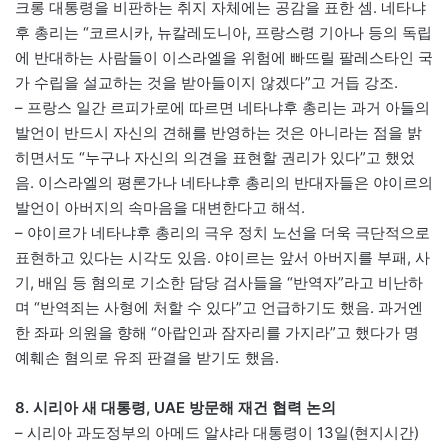
크롱 대통령을 비판하는 취지 자체에는 공감을 표한 셈. 네타냐
후 총리는 “코르시카, 뉴칼레도니아, 프랑스령 기아나 등의 독립
에 반대하는 사람들이 이스라엘을 위험에 빠뜨릴 팔레스타인 국
가 수립을 설교하는 것을 받아들이지 않겠다”고 거듭 강조.
– 프랑스 일간 르피가로에 따르면 네타냐후 총리는 과거 아들의
발언이 반드시 자신의 견해를 반영하는 것은 아니라는 점을 밝
히면서도 “누구나 자신의 의견을 표현할 권리가 있다”고 했었
음. 이스라엘의 평론가나 네타냐후 총리의 반대자들은 야이르의
발언이 아버지의 속마음을 대변한다고 해석.
– 야이르가 네타냐후 총리의 극우 정치 노선을 더욱 극단적으로
표현하고 있다는 시각도 있음. 야이르는 앞서 아버지를 부패, 사
기, 배임 등 혐의로 기소한 담당 검사들을 “반역자”라고 비난하
며 “반역죄는 사형에 처할 수 있다”고 언급하기도 했음. 과거엔
한 좌파 의원을 향해 “아랍인과 잠자리를 가지라”고 했다가 명
예훼손 혐의로 유죄 판결을 받기도 했음.
8. 시리아 새 대통령, UAE 방문해 재건 협력 논의
– 시리아 과도정부의 아메드 알샤라 대통령이 13일(현지시간)