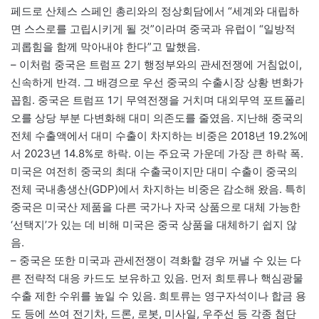
페드로 산체스 스페인 총리와의 정상회담에서 “세계와 대립하
면 스스로를 고립시키게 될 것”이라며 중국과 유럽이 “일방적
괴롭힘을 함께 막아내야 한다”고 말했음.
– 이처럼 중국은 트럼프 2기 행정부와의 관세전쟁에 거침없이,
신속하게 반격. 그 배경으로 우선 중국의 수출시장 상황 변화가
꼽힘. 중국은 트럼프 1기 무역전쟁을 거치며 대외무역 포트폴리
오를 상당 부분 다변화해 대미 의존도를 줄였음. 지난해 중국의
전체 수출액에서 대미 수출이 차지하는 비중은 2018년 19.2%에
서 2023년 14.8%로 하락. 이는 주요국 가운데 가장 큰 하락 폭.
미국은 여전히 중국의 최대 수출국이지만 대미 수출이 중국의
전체 국내총생산(GDP)에서 차지하는 비중은 감소해 왔음. 특히
중국은 미국산 제품을 다른 국가나 자국 상품으로 대체 가능한
‘선택지’가 있는 데 비해 미국은 중국 상품을 대체하기 쉽지 않
음.
– 중국은 또한 미국과 관세전쟁이 격화할 경우 꺼낼 수 있는 다
른 전략적 대응 카드도 보유하고 있음. 먼저 희토류나 핵심광물
수출 제한 수위를 높일 수 있음. 희토류는 영구자석이나 합금 용
도 등에 쓰여 전기차, 드론, 로봇, 미사일, 우주선 등 각종 첨단