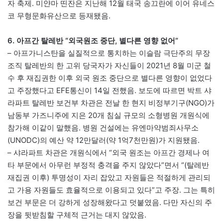
자 축제. 미얀마 띤잔은 지난해 12월 태국 송끄란에 이어 유네스
코 무형문화유산으로 등재됐음.
6. 아프간 탈레반 “외국원조 중단, 별다른 영향 없어”
– 아프가니스탄을 실질적으로 통치하는 이슬람 극단주의 무장
조직 탈레반의 한 고위 당국자가 자신들이 2021년 8월 미군 철
수 후 재집권한 이후 외국 원조 중단으로 별다른 영향이 없었다
고 주장했다고 EFE통신이 14일 전했음. 보도에 따르면 박트 샤
라파트 탈레반 보건부 차관은 전날 한 현지 비정부기구(NGO)가
남동부 가즈니주에 지은 20개 침실 규모의 소형병원 개원식에
참가해 이같이 말했음. 병원 건설에는 유엔마약범죄사무소
(UNODC)의 예산 약 12만달러(약 1억7천만원)가 지원됐음.
– 샤라파트 차관은 개원식에서 “외국 원조는 아프간 경제나 여
타 부문에서 아무런 부정적 충격을 주지 않았다”면서 “(탈레반
재집권 이후) 투명성이 자리 잡았고 자원들은 적절하게 관리되
고 가용 자원들도 효율적으로 이용되고 있다”고 주장. 그는 특히
보건 부문은 더 강하게 성장해왔다고 덧붙였음. 다만 자신의 주
장을 뒷받침할 구체적 근거는 대지 않았음.