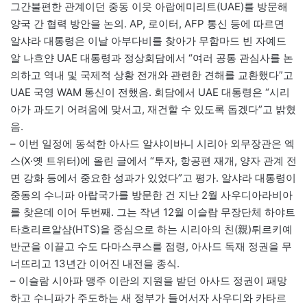
그간불편한 관계이던 중동 이웃 아랍에미리트(UAE)를 방문해
양국 간 협력 방안을 논의. AP, 로이터, AFP 통신 등에 따르면
알샤라 대통령은 이날 아부다비를 찾아가 무함마드 빈 자예드
알 나흐얀 UAE 대통령과 정상회담에서 “여러 공통 관심사를 논
의하고 역내 및 국제적 상황 전개와 관련한 견해를 교환했다”고
UAE 국영 WAM 통신이 전했음. 회담에서 UAE 대통령은 “시리
아가 과도기 어려움에 맞서고, 재건할 수 있도록 돕겠다”고 밝혔
음.
– 이번 일정에 동석한 아사드 알샤이바니 시리아 외무장관은 엑
스(X·옛 트위터)에 올린 글에서 “투자, 항공편 재개, 양자 관계 전
면 강화 등에서 중요한 성과가 있었다”고 평가. 알샤라 대통령이
중동의 수니파 아랍국가를 방문한 건 지난 2월 사우디아라비아
를 찾은데 이어 두번째. 그는 작년 12월 이슬람 무장단체 하야트
타흐리르알샴(HTS)을 중심으로 하는 시리아의 친(親)튀르키예
반군을 이끌고 수도 다마스쿠스를 점령, 아사드 독재 정권을 무
너뜨리고 13년간 이어진 내전을 종식.
– 이슬람 시아파 맹주 이란의 지원을 받던 아사드 정권이 패망
하고 수니파가 주도하는 새 정부가 들어서자 사우디와 카타르