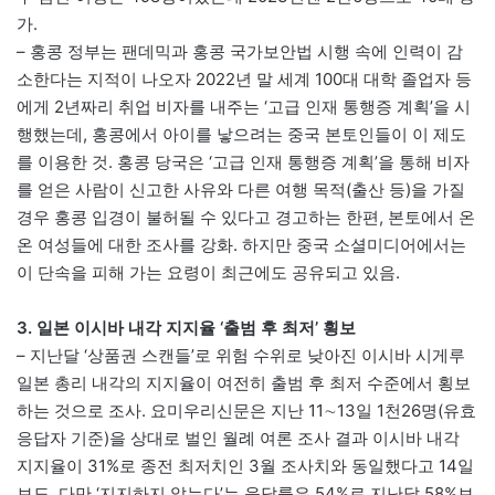
가.
– 홍콩 정부는 팬데믹과 홍콩 국가보안법 시행 속에 인력이 감
소한다는 지적이 나오자 2022년 말 세계 100대 대학 졸업자 등
에게 2년짜리 취업 비자를 내주는 ‘고급 인재 통행증 계획’을 시
행했는데, 홍콩에서 아이를 낳으려는 중국 본토인들이 이 제도
를 이용한 것. 홍콩 당국은 ‘고급 인재 통행증 계획’을 통해 비자
를 얻은 사람이 신고한 사유와 다른 여행 목적(출산 등)을 가질
경우 홍콩 입경이 불허될 수 있다고 경고하는 한편, 본토에서 온
온 여성들에 대한 조사를 강화. 하지만 중국 소셜미디어에서는
이 단속을 피해 가는 요령이 최근에도 공유되고 있음.
3. 일본 이시바 내각 지지율 ‘출범 후 최저’ 횡보
– 지난달 ‘상품권 스캔들’로 위험 수위로 낮아진 이시바 시게루
일본 총리 내각의 지지율이 여전히 출범 후 최저 수준에서 횡보
하는 것으로 조사. 요미우리신문은 지난 11∼13일 1천26명(유효
응답자 기준)을 상대로 벌인 월례 여론 조사 결과 이시바 내각
지지율이 31%로 종전 최저치인 3월 조사치와 동일했다고 14일
보도. 다만 ‘지지하지 않는다’는 응답률은 54%로 지난달 58%보