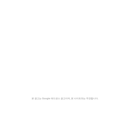
본 광고는 Google 애드센스 광고이며, 본 사이트와는 무관합니다.