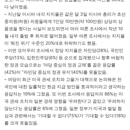
다 낮아졌음.
– 지난달 이시바 내각 지지율은 같은 달 3일 이시바 총리가 초선
중의원(하원) 의원들에게 1인당 10만엔(약 100만원) 상당의 상
품권을 줬다는 사실이 보도되면서 여러 여론 조사에서 작년 10
월 내각 출범 후 최저로 떨어졌음. 일부 여론 조사에서는 지지율
이 ‘퇴진 위기’ 수준인 20%대로 하락하기도 했음.
– 이번 요미우리 조사에서 정당 지지율은 자민당(28%), 국민민
주당(13%), 입헌민주당(6%) 등 순으로 집계됐으나 향후 바람직
한 정권 모습으로는 ‘야당 중심의 정권 교체’를 꼽은 응답률
(42%)이 “자민당 중심의 정권 유지'(40%)를 웃돌았음.
– 여당이 최근 미국 관세 조치와 고물가 대책으로 논의해온 전
국민에 대한 일률적인 현금 지급 방안을 효과적이라고 생각하는
응답자는 19%에 그쳤음. 또 이번 조사에서 응답자의 88%는 미
국 관세 조치의 일본 경제 영향을 ‘우려한다’고 꼽았고 ‘우려하지
않는다’는 응답률은 8%에 그쳤음. 일본 정부가 미국과 벌일 협
상과 관련해서는 ‘기대할 수 없다'(75%)가 ‘기대할 수 있다'(18%)
를 크게 웃돌았음.