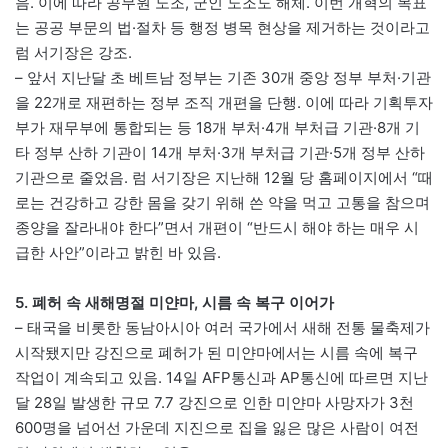
음. 이에 따라 공무원 노조, 군인 노조도 해체. 이번 개혁의 목표
는 공공 부문의 법·절차 등 행정 병목 현상을 제거하는 것이라고
럼 서기장은 강조.
– 앞서 지난달 초 베트남 정부는 기존 30개 중앙 정부 부처·기관
을 22개로 재편하는 정부 조직 개편을 단행. 이에 따라 기획투자
부가 재무부에 통합되는 등 18개 부처·4개 부처급 기관·8개 기
타 정부 산하 기관이 14개 부처·3개 부처급 기관·5개 정부 산하
기관으로 줄었음. 럼 서기장은 지난해 12월 당 홈페이지에서 “때
로는 건강하고 강한 몸을 갖기 위해 쓴 약을 먹고 고통을 참으며
종양을 잘라내야 한다”면서 개편이 “반드시 해야 하는 매우 시
급한 사안”이라고 밝힌 바 있음.
5. 폐허 속 새해명절 미얀마, 시름 속 복구 이어가
– 태국을 비롯한 동남아시아 여러 국가에서 새해 전통 물축제가
시작됐지만 강진으로 폐허가 된 미얀마에서는 시름 속에 복구
작업이 계속되고 있음. 14일 AFP통신과 AP통신에 따르면 지난
달 28일 발생한 규모 7.7 강진으로 인한 미얀마 사망자가 3천
600명을 넘어선 가운데 지진으로 집을 잃은 많은 사람이 여전