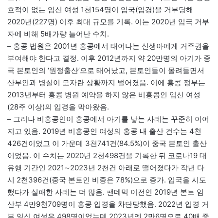
호적이 없는 임신 여성 1천154명이 입국(입경)을 거부당해
2020년(227명) 이후 최대 규모를 기록. 이는 2020년 입국 거부
자에 비해 5배가량 늘어난 수치.
– 홍콩 법원은 2001년 홍콩에서 태어나는 신생아에게 거주권을
부여해야 한다고 결정. 이후 2012년까지 약 20만명의 아기가 중
국 본토인의 ‘원정출산’으로 태어났고, 본토인들이 몰려들면서
산부인과 병실이 모자란 상황까지 벌어졌음. 이에 홍콩 정부는
2013년부터 홍콩 병원 예약을 하지 않은 비홍콩인 임신 여성
(28주 이상)의 입경을 막아왔음.
– 그러나 비홍콩인이 홍콩에서 아기를 낳는 사례는 꾸준히 이어
지고 있음. 2019년 비홍콩인 여성의 홍콩 내 출산 건수는 4천
426건이었고 이 가운데 3천741건(84.5%)이 중국 본토인 출산
이었음. 이 수치는 2020년 2천498건을 기록한 뒤 코로나19 대
유행 기간인 2021∼2023년 2천건 아래로 떨어졌다가 작년 다
시 2천396건(중국 본토인 비중은 78%)으로 증가. 입국을 시도
했다가 실패한 사례는 더 많음. 팬데믹 이전인 2019년 본토 임
산부 4만9천709명이 홍콩 입경을 차단당했음. 2022년 입경 거
부 임신 여성은 498명이었는데 2023년엔 2만6명으로 40배 증