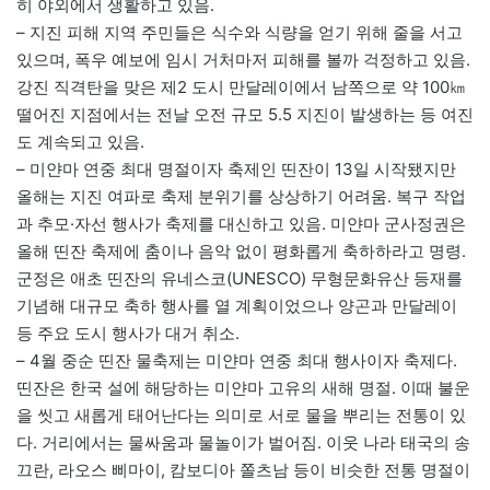
히 야외에서 생활하고 있음.
– 지진 피해 지역 주민들은 식수와 식량을 얻기 위해 줄을 서고
있으며, 폭우 예보에 임시 거처마저 피해를 볼까 걱정하고 있음.
강진 직격탄을 맞은 제2 도시 만달레이에서 남쪽으로 약 100㎞
떨어진 지점에서는 전날 오전 규모 5.5 지진이 발생하는 등 여진
도 계속되고 있음.
– 미얀마 연중 최대 명절이자 축제인 띤잔이 13일 시작됐지만
올해는 지진 여파로 축제 분위기를 상상하기 어려움. 복구 작업
과 추모·자선 행사가 축제를 대신하고 있음. 미얀마 군사정권은
올해 띤잔 축제에 춤이나 음악 없이 평화롭게 축하하라고 명령.
군정은 애초 띤잔의 유네스코(UNESCO) 무형문화유산 등재를
기념해 대규모 축하 행사를 열 계획이었으나 양곤과 만달레이
등 주요 도시 행사가 대거 취소.
– 4월 중순 띤잔 물축제는 미얀마 연중 최대 행사이자 축제다.
띤잔은 한국 설에 해당하는 미얀마 고유의 새해 명절. 이때 불운
을 씻고 새롭게 태어난다는 의미로 서로 물을 뿌리는 전통이 있
다. 거리에서는 물싸움과 물놀이가 벌어짐. 이웃 나라 태국의 송
끄란, 라오스 삐마이, 캄보디아 쫄츠남 등이 비슷한 전통 명절이