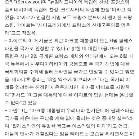
으라”(Screw you)며 “뉴칼레도니아의 독립에 찬성! 프랑스령
폴리네시아의 독립에 찬성! 코르시카의 독립에 찬성”이라고 적
었음. 야이르가 언급한 지명 모두 프랑스 본토에서 떨어진 프랑
스령. 야이르는 “서아프리카에서 프랑스의 신제국주의를 멈추
라”고도 적었음.
– 야이르의 이 게시글은 최근 마크롱 대통령이 오는 6월 팔레스
타인을 국가로 인정할 수 있다고 밝힌 데 대한 대응. 마크롱 대
통령은 지난 9일 공개된 프랑스 매체와 인터뷰에서 오는 6월 미
국 뉴욕에서 사우디아라비아와 공동으로 두 국가 해법에 대한
국제회의를 주최해 팔레스타인을 국가로 인정할 수 있다고 밝혔
음. 네타냐후 총리는 13일 엑스에 히브리어로 “나는 국가의 미
래를 염려하는 진정한 시온주의자인 내 아들 야이르를 사랑한
다”면서도 “마크롱 대통령에 대한 야이르의 답변 행태는 용납할
수 없다”고 썼음.
– 다만 그는 “마크롱 대통령이 우리나라 한가운데에 팔레스타인
국가를 세운다는 구상을 계속 입에 올리는 것은 중대한 실수”라
며 “팔레스타인의 유일한 목표는 이스라엘의 파괴”라고 언급.
아들의 언사가 거칠었다는 점을 타이르는 모습을 취하면서도 마