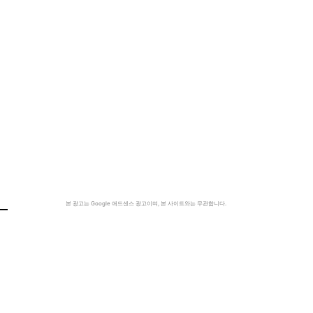
본 광고는 Google 애드센스 광고이며, 본 사이트와는 무관합니다.