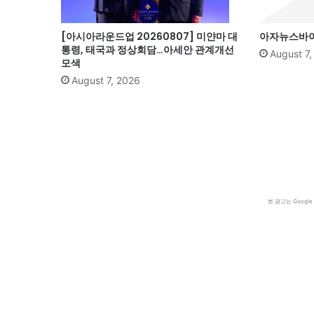
[아시아라운드업 20260807] 미얀마 대
아자뉴스바이트
통령, 태국과 정상회담…아세안 관계개선
August 7
모색
August 7, 2026
본 광고는 Goog