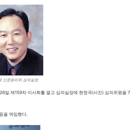
국 신문윤리위 심의실장
6일 제159차 이사회를 열고 심의실장에 현창국(사진) 심의위원을 
등을 역임했다.