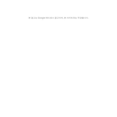
본 광고는 Google 애드센스 광고이며, 본 사이트와는 무관합니다.