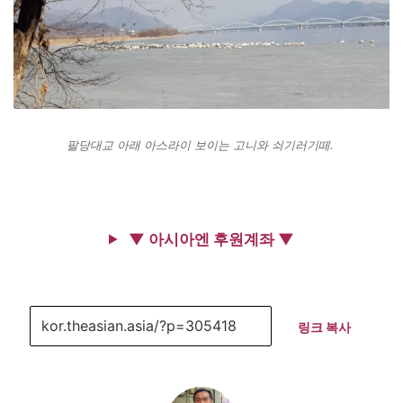
팔당대교 아래 아스라이 보이는 고니와 쇠기러기떼.
▼ 아시아엔 후원계좌 ▼
링크 복사