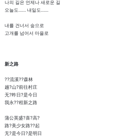
나의 길은 언제나 새로운 길
오늘도…… 내일도……
내를 건너서 숲으로
고개를 넘어서 마을로
新之路
??流溪??森林
越?山?前往村庄
无?昨日?是今日
我永??程新之路
蒲公英盛?喜?高?
路?美少女路??起
无?是今日?是明日