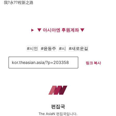
我?永??程新之路
▼ 아시아엔 후원계좌 ▼
시인
윤동주
시
새로운길
링크 복사
편집국
The AsiaN 편집국입니다.