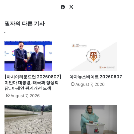
Fa
X
ce
bo
필자의 다른 기사
ok
[아시아라운드업 20260807]
아자뉴스바이트 20260807
미얀마 대통령, 태국과 정상회
August 7, 2026
담…아세안 관계개선 모색
August 7, 2026