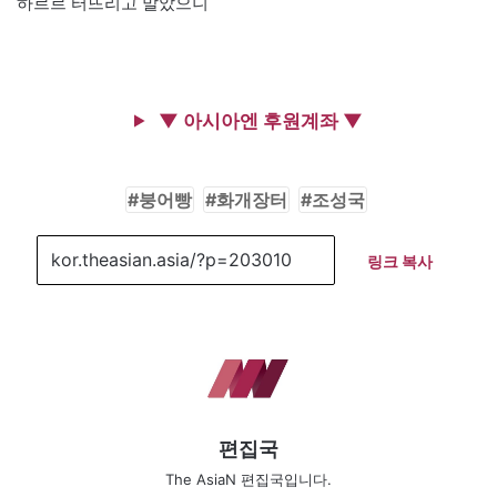
하르르 터뜨리고 말았으니
▼ 아시아엔 후원계좌 ▼
붕어빵
화개장터
조성국
링크 복사
편집국
The AsiaN 편집국입니다.