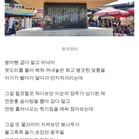
화개장터
붕어빵 굽다 말고 아낙이
윗도리를 풀어 헤쳐 꺼내놓은 희고 봉긋한 젖통을
아기가 빨다가 말다가 만지작거리는데
그걸 힐끗힐끗 쳐다보던 이순의 양주가 상기된 채
연분홍 솜사탕을 뽑아 감다 말고
연방 흘러나오는 헛기침을 애써 참아보는데
그걸 또 물끄러미 지켜보던 벚나무가
볼그족족 돌기 솟았던 몽우릴