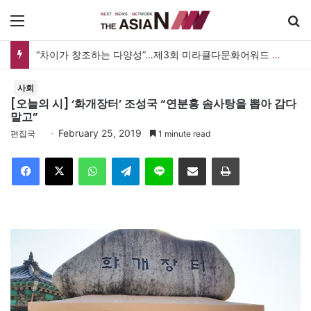
메뉴
“차이가 창조하는 다양성”…제3회 미라클다문화어워드 시상식
사회
[오늘의 시] ‘화개장터’ 조성국 “연분홍 솜사탕을 뽑아 감다
말고”
February 25, 2019
편집국
1 minute read
Facebook
X
WhatsApp
Telegram
Line
이메일
인쇄