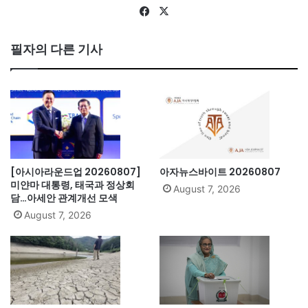
Fa
X
ce
bo
필자의 다른 기사
ok
[아시아라운드업 20260807]
아자뉴스바이트 20260807
미얀마 대통령, 태국과 정상회
August 7, 2026
담…아세안 관계개선 모색
August 7, 2026