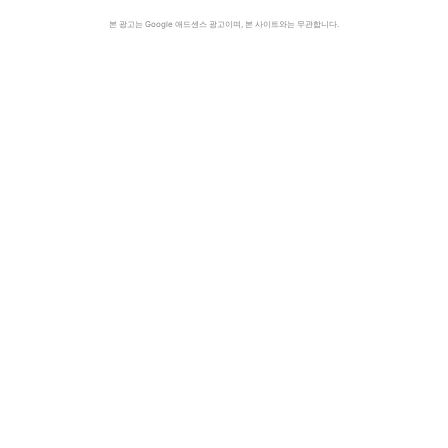
본 광고는 Google 애드센스 광고이며, 본 사이트와는 무관합니다.