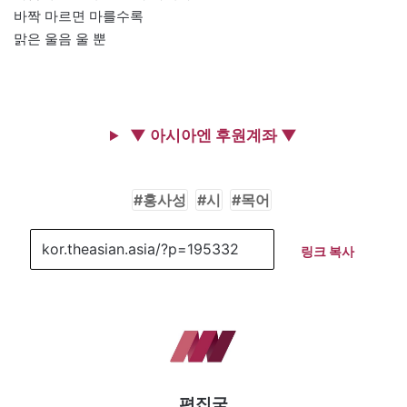
바짝 마르면 마를수록
맑은 울음 울 뿐
▼ 아시아엔 후원계좌 ▼
홍사성
시
목어
링크 복사
편집국