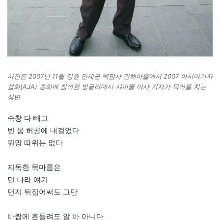
사진은 2007년 11월 강원 인제군 백담사 만해마을에서 2007 아시아기자
협회(AJA) 총회에 참석한 방글라데시 샤피쿨 바샤 기자가 목어를 치는
장면.
속창 다 빼고
빈 몸 허공에 내걸었다
원망 따위는 없다
지독한 목마름은
먼 나라 얘기
먼지 뒤집어써도 그만
바람에 흔들려도 알 바 아니다