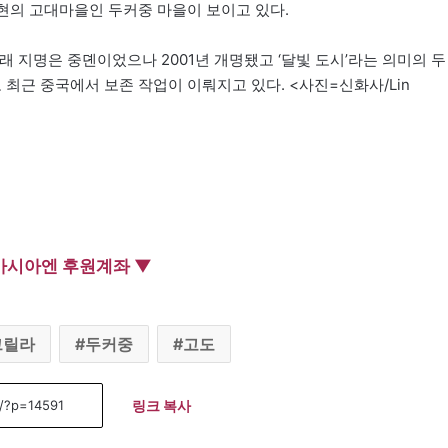
 현의 고대마을인 두커중 마을이 보이고 있다.
래 지명은 중뎬이었으나 2001년 개명됐고 ‘달빛 도시’라는 의미의 두
 최근 중국에서 보존 작업이 이뤄지고 있다. <사진=신화사/Lin
아시아엔 후원계좌 ▼
그릴라
두커중
고도
링크 복사