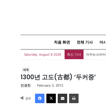
처음 화면
전체 기사
아
최신 기사
아자뉴스바이트
Saturday, August 8 2026
세계
1300년 고도(古都) ‘두커중’
민경찬
February 2, 2012
Facebook
X
이메일
인쇄
공유