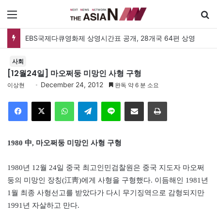
메뉴
EBS국제다큐영화제 상영시간표 공개, 28개국 64편 상영
사회
[12월24일] 마오쩌둥 미망인 사형 구형
December 24, 2012
이상현
완독 약 6 분 소요
Facebook
X
WhatsApp
Telegram
Line
이메일
인쇄
1980 中, 마오쩌둥 미망인 사형 구형
1980년 12월 24일 중국 최고인민검찰원은 중국 지도자 마오쩌
둥의 미망인 장칭(江靑)에게 사형을 구형했다. 이듬해인 1981년
1월 최종 사형선고를 받았다가 다시 무기징역으로 감형되지만
1991년 자살하고 만다.