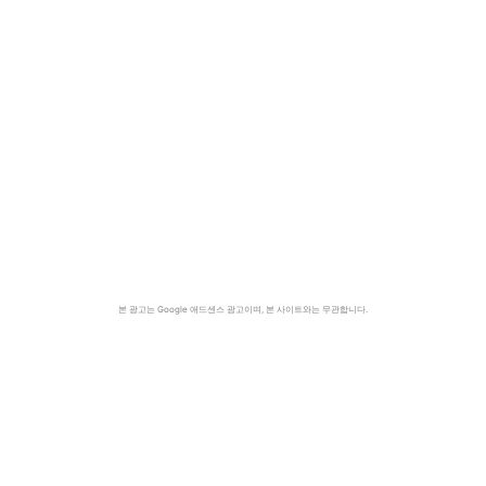
본 광고는 Google 애드센스 광고이며, 본 사이트와는 무관합니다.