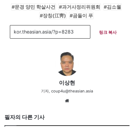
문경 양민 학살사건
과거사정리위원회
김소월
장칭(江靑)
곰돌이 푸
링크 복사
이상현
기자, coup4u@theasian.asia
We
bsi
te
필자의 다른 기사