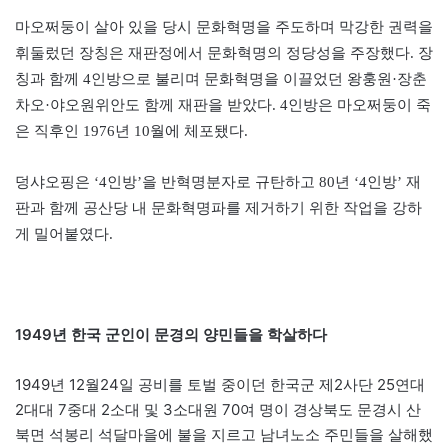
마오쩌둥이 살아 있을 당시 문화혁명을 주도하며 막강한 권력을
휘둘렀던 장칭은 재판정에서 문화혁명의 정당성을 주장했다. 장
칭과 함께 4인방으로 불리며 문화혁명을 이끌었던 왕훙원·장춘
차오·야오원위안도 함께 재판을 받았다. 4인방은 마오쩌둥이 죽
은 직후인 1976년 10월에 체포됐다.
덩샤오핑은 ‘4인방’을 반혁명분자로 규탄하고 80년 ‘4인방’ 재
판과 함께 공산당 내 문화혁명파를 제거하기 위한 작업을 강하
게 밀어붙였다.
1949년 한국 군인이 문경의 양민들을 학살하다
1949년 12월24일 공비를 토벌 중이던 한국군 제2사단 25연대
2대대 7중대 2소대 및 3소대원 70여 명이 경상북도 문경시 산
북면 석봉리 석달마을에 불을 지르고 남녀노소 주민들을 살해했