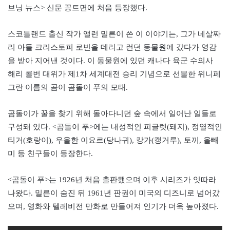
브닝 뉴스> 신문 꽁트면에 처음 등장했다.
스코틀랜드 출신 작가 앨런 밀른이 쓴 이 이야기는, 그가 네살짜
리 아들 크리스토퍼 로빈을 데리고 런던 동물원에 갔다가 영감
을 받아 지어낸 것이다. 이 동물원에 있던 캐나다 육군 수의사
해리 콜번 대위가 제1차 세계대전 승리 기념으로 선물한 위니페
그란 이름의 곰이 곰돌이 푸의 모태.
곰돌이가 꿀을 찾기 위해 돌아다니던 숲 속에서 일어난 일들로
구성돼 있다. <곰돌이 푸>에는 내성적인 피글렛(돼지), 정열적인
티거(호랑이), 우울한 이요르(당나귀), 캉가(캥거루), 토끼, 올빼
미 등 친구들이 등장한다.
<곰돌이 푸>는 1926년 처음 출판됐으며 이후 시리즈가 잇따라
나왔다. 밀른이 숨진 뒤 1961년 판권이 미국의 디즈니로 넘어갔
으며, 영화와 텔레비전 만화로 만들어져 인기가 더욱 높아졌다.