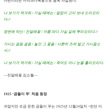
아편이라는 마약과다복용으로 음독 자살했다.
나 보기가 역겨워 / 가실 때에는 / 말없이 고이 보내 드리오리
다.//
영변에 약산 / 진달래꽃 / 아름 따다 가실 길에 뿌리오리다.//
가시는 걸음 걸음 / 놓인 그 꽃을 / 사뿐히 즈려 밟고 가시옵소
서.//
나 보기가 역거워 / 가실 때에는 / 죽어도 아니 눈물 흘리오리다.
―진달래꽃 김소월―
1925 ‘곰돌이 푸’ 처음 등장
귀엽지만 조금 둔한 곰돌이 푸는 1925년 12월24일치 <런던 이