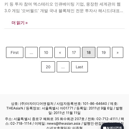
키 등 투자 참여 엑스테리오 인큐베이팅 기업, 웅장한 세계관의 웹
3.0 게임 ‘오버월드’ 개발 국내 블록체인 전문 투자사 해시드(대표
김서준)가 크로스-플랫폼 멀티플레이어 RPG 게임 개발 스튜디오 오
더 읽기 »
버월드의 시드 투자에 참여했다고 15일 밝혔다. 총 1000만 달러(한
화 약133억 원) 규모의 이번 투자는 해시드가 주도했으며 ▲스파르
탄 그룹(The…
First
...
10
«
17
18
19
»
20
...
Last
상호: (주)아자미디어앤컬처 /
사업자등록번호: 101-86-64640
/ 제호:
THEAsiaN / 등록정보: 서울특별시 아01771 / 등록일: 2011년 9월 6일 / 발행
일: 2011년 11월 11일
주소: 서울특별시 종로구 혜화로 35 화수회관 207호 / 전화: 02-712-4111 /
팩
스: 02-718-1114
/ 이메일: news@theasian.asia / 발행인·편집인: 이상기 / 청
소년보호책임자: 이주형
AI 에이전트