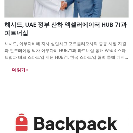
해시드, UAE 정부 산하 엑셀러에이터 HUB 71과
파트너십
해시드, 아부다비에 지사 설립하고 포트폴리오사의 중동 시장 지원
과 펀드레이징 박차 아부다비 HUB71과 파트너십 통해 Web3 스타
트업과 테크 스타트업 지원 HUB71, 한국 스타트업 협력 통해 디지
털 자산 기술 유치 (2024/06/28=해시드) 블록체인 전문 투자사 해
더 읽기 »
시드(대표 김서준)가 글로벌 테크 인큐베이터 HUB71(대표 아흐마
드 알리 알완)과 파트너십을 맺고 본격적인 중동시장 진출에 나섰다
고 밝혔다. 해시드는 최근…