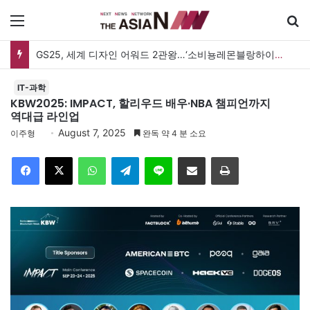
메뉴
검
GS25, 세계 디자인 어워드 2관왕…‘소비뇽레몬블랑하이볼’ 디자인 경쟁력 인정
IT-과학
KBW2025: IMPACT, 할리우드 배우·NBA 챔피언까지
역대급 라인업
August 7, 2025
이주형
완독 약 4 분 소요
Facebook
X
WhatsApp
Telegram
Line
이메일
인쇄