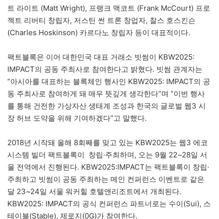
트 라이트 (Matt Wright), 프랭크 맥코트 (Frank McCourt) 프로
젝트 리버티 창립자, 저스틴 썬 트론 창업자, 찰스 호스킨슨
(Charles Hoskinson) 카르다노 창립자 등이 대표적이다.
팩트블록은 이어 대한민국 대표 거래소 빗썸이 KBW2025:
IMPACT의 공동 주최사로 참여한다고 밝혔다. 빗썸 관계자는
“아시아를 대표하는 블록체인 행사인 KBW2025: IMPACT의 공
동 주최사로 참여하게 돼 매우 뜻깊게 생각한다”며 “이번 행사
를 통해 건전한 가상자산 생태계 조성과 한국의 글로벌 웹3 시
장 허브 도약을 위해 기여하겠다”고 말했다.
2018년 시작돼 올해 8회째를 맞고 있는 KBW2025는 웹3 에코
시스템 빌더 팩트블록이 창립·주최하며, 오는 9월 22~28일 서
울 전역에서 진행된다. KBW2025:IMPACT는 팩트블록이 창립·
주최하고 빗썸이 공동 주최하는 메인 컨퍼런스 이벤트로 같은
달 23~24일 서울 워커힐 호텔앤리조트에서 개최된다.
KBW2025: IMPACT의 공식 컨퍼런스 파트너로는 수이(Sui), 스
테이블(Stable), 제로지(0G)가 참여한다.