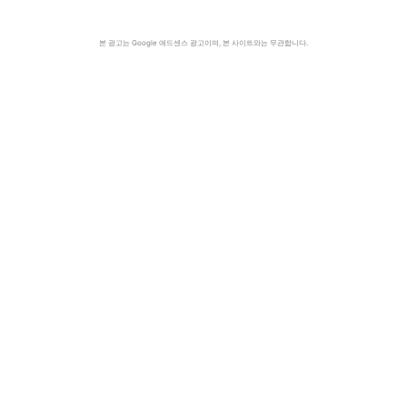
본 광고는 Google 애드센스 광고이며, 본 사이트와는 무관합니다.