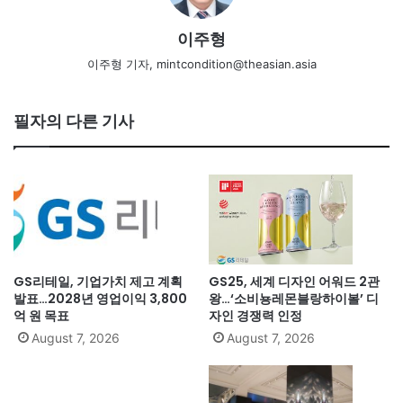
이주형
이주형 기자, mintcondition@theasian.asia
필자의 다른 기사
GS리테일, 기업가치 제고 계획
GS25, 세계 디자인 어워드 2관
발표…2028년 영업이익 3,800
왕…‘소비뇽레몬블랑하이볼’ 디
억 원 목표
자인 경쟁력 인정
August 7, 2026
August 7, 2026