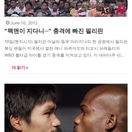
June 10, 2012
“팩맨이 지다니···” 충격에 빠진 필리핀
10일(현지시각) 필리핀 마닐라 동부 마리키나의 한 공원에서 필리핀
복싱 팬들이 미국에서 열린 매니 파퀴아오와 티모시 브래들리의
WBO 웰터급 타이틀 경기 중계를 지켜보고 있다. 미 네바다주 라스
베이거스 MGM 특설 링에서 열린 이 경기에서 필리핀의 복싱 영웅
더 읽기 »
파퀴아오가 석연찮은 판정 끝에?1-2로 판정패, 7년 만에 패배를 기
록하며 챔피언 벨트를 내줬다. 필리핀의 영웅인 파퀴아오는…