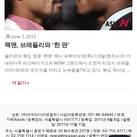
June 7, 2012
팩맨, 브래들리와 ‘한 판’
필리핀의 복싱 영웅 ‘팩맨’ 매니 파퀴아오(왼쪽)가 6일(현지시각) 미
네바다주 라스베이거스의 MGM 그랜드에서 도전자 티모시 브래들
리(미국)와의 조인식을 마치고 눈싸움을?하고 있다. 복싱 역사상 최
초로 8개 체급을 석권하고 필리핀의 하원의원으로도 활동하고 있는
더 읽기 »
파퀴아오(59전54승38KO2무3패)는 오는 9일 세계복싱기구(WBO)
웰터급 타이틀전을 치른다. <AP/> news@theasian.asia
상호: (주)아자미디어앤컬처 /
사업자등록번호: 101-86-64640
/ 제호:
THEAsiaN / 등록정보: 서울특별시 아01771 / 등록일: 2011년 9월 6일 / 발행
일: 2011년 11월 11일
주소: 서울특별시 종로구 혜화로 35 화수회관 207호 / 전화: 02-712-4111 /
팩
스: 02-718-1114
/ 이메일: news@theasian.asia / 발행인·편집인: 이상기 / 청