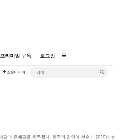
프리미엄 구독
로그인
Sidebar
검
소셜미디어
색
금메달과 은메달을 획득했다. 한국의 김연아 선수가 2010년 벤