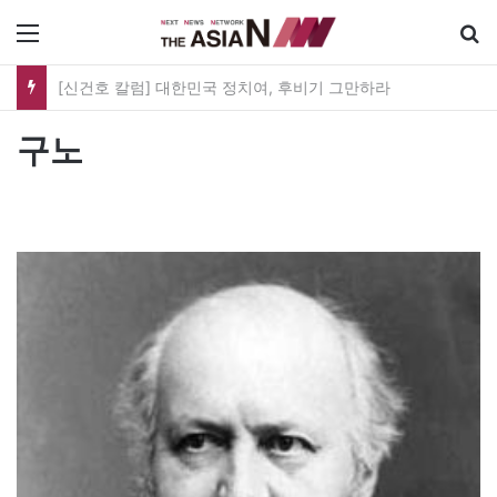
메뉴
[신건호 칼럼] 대한민국 정치여, 후비기 그만하라
구노