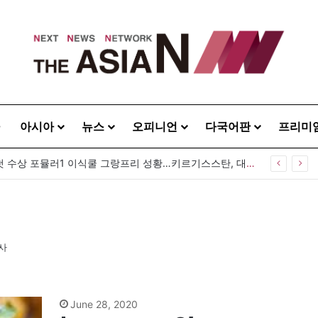
아시아
뉴스
오피니언
다국어판
프리미
중앙아시아 첫 수상 포뮬러1 이식쿨 그랑프리 성황…키르기스스탄, 대회 연례화 추진
사
June 28, 2020