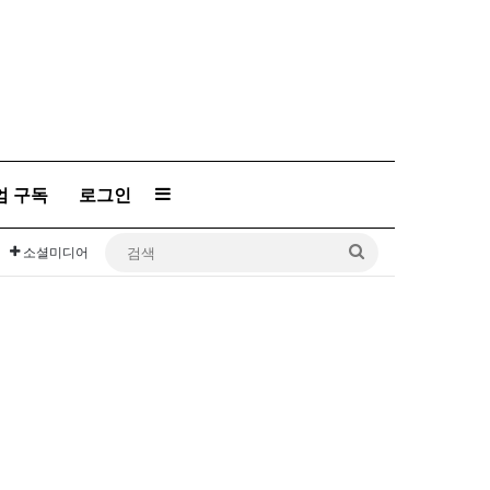
엄 구독
로그인
Sidebar
검
소셜미디어
색