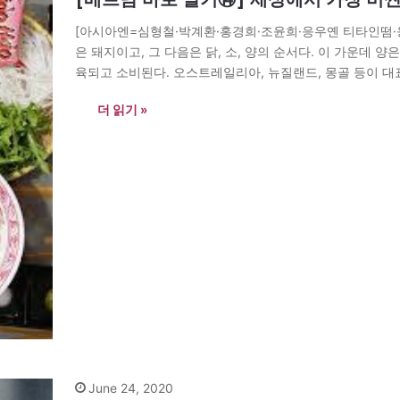
[아시아엔=심형철·박계환·홍경희·조윤희·응우옌 티타인떰·
은 돼지이고, 그 다음은 닭, 소, 양의 순서다. 이 가운데 
육되고 소비된다. 오스트레일리아, 뉴질랜드, 몽골 등이 대표
화시킬 수 있는 소, 땀샘이 없어 그늘지고 축축한…
더 읽기 »
June 24, 2020