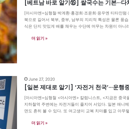
[베트남 바로 알기⑮] 쌀국수는 기본···다
[아시아엔=심형철·박계환·홍경희·조윤희·응우옌 티타인떰·
북으로 길어서 북부, 중부, 남부의 지리적 특성은 물론 풍습
식은 단지 맛있게 배를 채우는 수단에 머무는 차원이 아니
하다. 각 지역의 음식문화는 어떤 점이 다를까? 베트남 민
더 읽기 »
June 27, 2020
[일본 제대로 알기] ‘자전거 천국’···운행
[아시아엔=심형철 <아시아엔> 칼럼니스트, <지금은 중국을
지하철역 주변에는 자전거들이 줄지어 서있다. 일본 애니
면도 흔히 볼 수 있다. 또 여고생이 교복 치마를 입고 아무
이나 버스 등의 교통비가 비싸기 때문에…
더 읽기 »