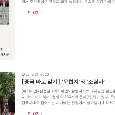
면서 주인공이 친구들과 함께 성장하는 모습을 그린 만화다.
인가?’라고 생각하기 쉽다. 하지만 일본에선…
더 읽기 »
June 21, 2020
[중국 바로 알기] ‘무협지’와 ‘소림사’
[아시아엔=심형철 <아시아엔> 칼럼니스트, <지금은 일본을 
wushu)’라고 하며, 현재 약 130개의 문파(門派)가 있
전국시대로 접어드는 시기에는 전쟁에서 살아남기 위해서 
있다. 몸을 움직이는 운동이니 당연히 다이어트도 된다. 여
더 읽기 »