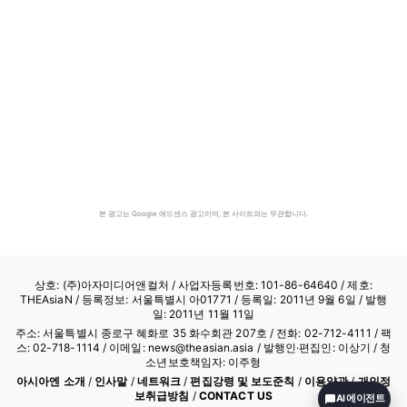
본 광고는 Google 애드센스 광고이며, 본 사이트와는 무관합니다.
상호: (주)아자미디어앤컬처 /
사업자등록번호: 101-86-64640
/ 제호:
THEAsiaN / 등록정보: 서울특별시 아01771 / 등록일: 2011년 9월 6일 / 발행
일: 2011년 11월 11일
주소: 서울특별시 종로구 혜화로 35 화수회관 207호 / 전화: 02-712-4111 /
팩
스: 02-718-1114
/ 이메일: news@theasian.asia / 발행인·편집인: 이상기 / 청
소년보호책임자: 이주형
아시아엔 소개
/
인사말
/
네트워크
/
편집강령 및 보도준칙
/
이용약관
/
개인정
보취급방침
/
CONTACT US
AI 에이전트