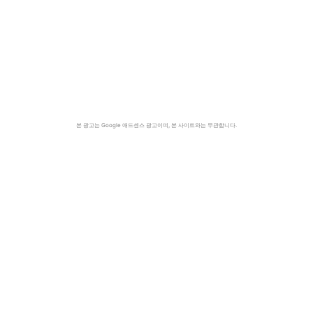
본 광고는 Google 애드센스 광고이며, 본 사이트와는 무관합니다.