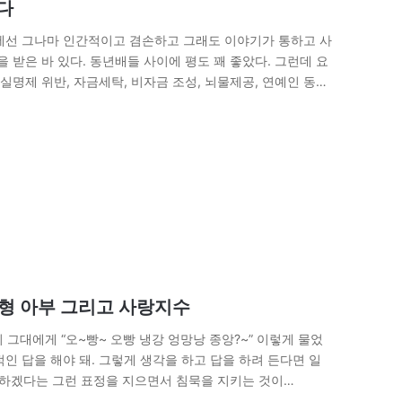
다
 중에선 그나마 인간적이고 겸손하고 그래도 이야기가 통하고 사
받은 바 있다. 동년배들 사이에 평도 꽤 좋았다. 그런데 요
, 실명제 위반, 자금세탁, 비자금 조성, 뇌물제공, 연예인 동원
형 아부 그리고 사랑지수
그대에게 “오~빵~ 오빵 냉강 엉망낭 종앙?~” 이렇게 물었
적인 답을 해야 돼. 그렇게 생각을 하고 답을 하려 든다면 일
못하겠다는 그런 표정을 지으면서 침묵을 지키는 것이…