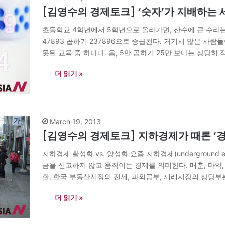
[김영수의 경제토크] ‘숫자’가 지배하는 
초등학교 4학년에서 5학년으로 올라가면, 산수에 큰 수라는 
47893 곱하기 237896으로 승급된다. 거기서 많은 사
못된 교육 중 하나다. 음, 5만 곱하기 25만 보다는 상당히 
계산기 두들겨 봐. 이게…
더 읽기 »
March 19, 2013
[김영수의 경제토크] 지하경제가 때론 ‘
지하경제 활성화 vs. 양성화 요즘 지하경제(undergroun
금을 신고하지 않고 움직이는 경제를 의미한다. 매춘, 마약
환, 한국 부동산시장의 전세, 과외공부, 재래시장의 상당부
상대어인만큼 부정적인 용어다. 그러나 지하경제도 큰 틀에
더 읽기 »