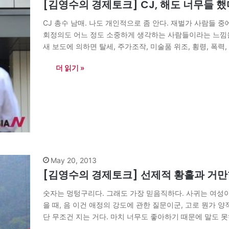
[김영수의 경제토크] CJ, 해도 너무들 했
CJ 총수 남매. 나도 개인적으로 좀 안다. 재벌가 사람들
회정의도 어느 정도 소중하게 생각하는 사람들이라는 느낌을 
새 보도에 의하면 탈세, 주가조작, 미술품 위조, 횡령, 폭력
향응…
더 읽기 »
May 20, 2013
[김영수의 경제토크] 선제적 황홀과 거만
숫자는 멍텅구리다. 그래도 가장 믿음직하다. 사귀는 여성이 
을 때, 음 이건 애정의 강도에 관한 질문이군, 고로 뭔가 양
단 무조건 지는 거다. 마치 너무도 좋아하기 때문에 말도 