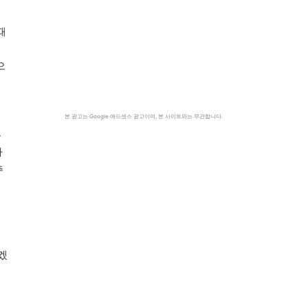
때
으
본 광고는 Google 애드센스 광고이며, 본 사이트와는 무관합니다.
는
싸
추
겠
이