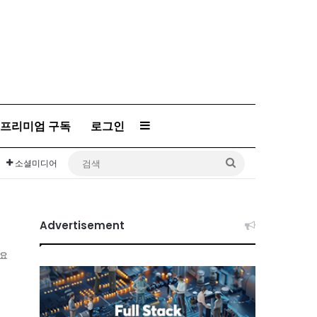
프리미엄 구독
로그인
Sidebar
검
소셜미디어
색
Advertisement
소요