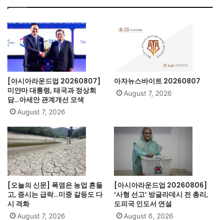
ok
[아시아라운드업 20260807]
아자뉴스바이트 20260807
미얀마 대통령, 태국과 정상회
August 7, 2026
담…아세안 관계개선 모색
August 7, 2026
[오늘의 신문] 폭염은 농업 흔들
[아시아라운드업 20260806]
고, 증시는 급락…미중 갈등도 다
‘사형 선고’ 방글라데시 전 총리,
시 격화
도피국 인도서 연설
August 7, 2026
August 6, 2026