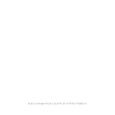
본 광고는 Google 애드센스 광고이며, 본 사이트와는 무관합니다.