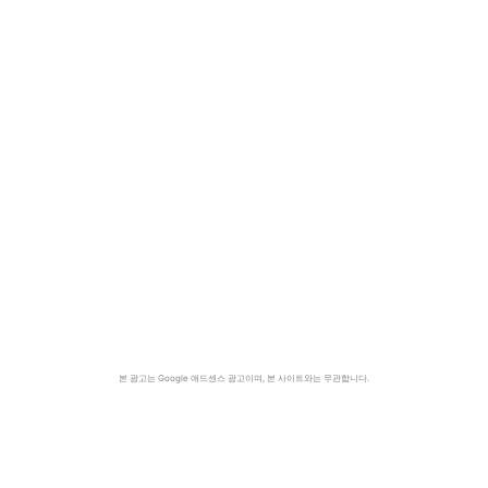
본 광고는 Google 애드센스 광고이며, 본 사이트와는 무관합니다.