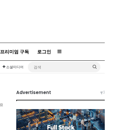
프리미엄 구독
로그인
Sidebar
검
소셜미디어
색
Advertisement
소요