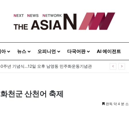
시아
뉴스
오피니언
다국어판
AI 에이전트
40주년 기념식…12일 오후 남영동 민주화운동기념관
 화천군 산천어 축제
완독 약 4 분 