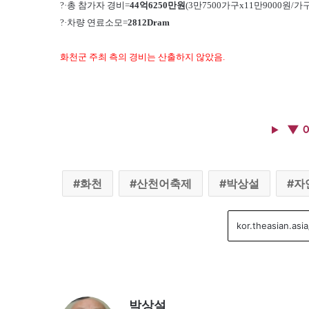
?·총 참가자 경비=
44억6250만원
(3만7500가구x11만9000원/가
?
·차량 연료소모=
2812Dram
화천군 주최 측의 경비는 산출하지 않았음.
▼ 
화천
산천어축제
박상설
자
박상설