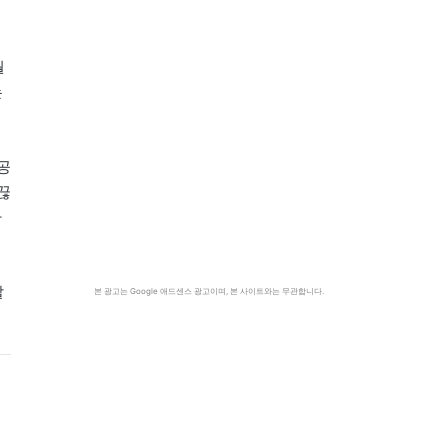
월
는
공
끊
사
할
본 광고는 Google 애드센스 광고이며, 본 사이트와는 무관합니다.