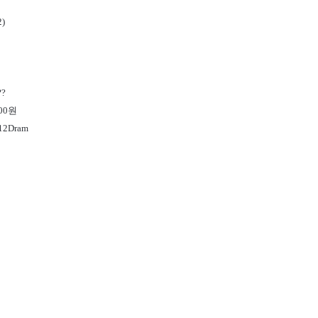
)
??
00원
2Dram