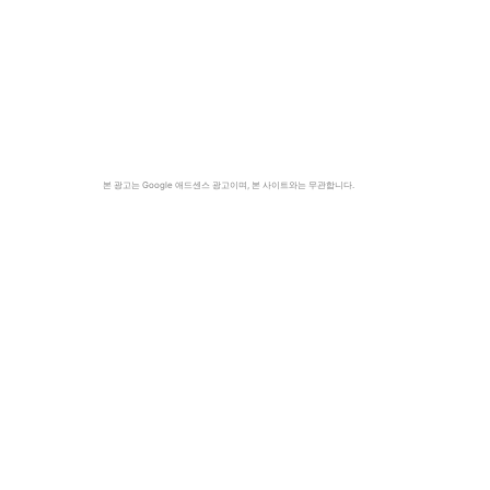
본 광고는 Google 애드센스 광고이며, 본 사이트와는 무관합니다.