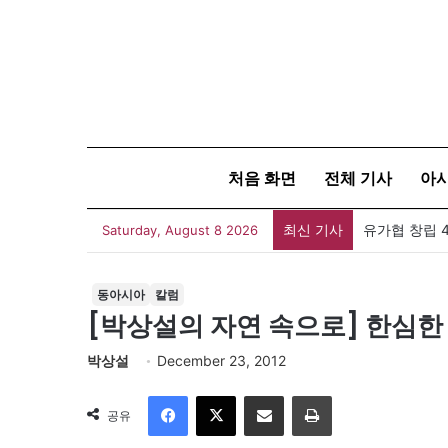
처음 화면
전체 기사
아
최신 기사
유가협 창립 
Saturday, August 8 2026
동아시아
칼럼
[박상설의 자연 속으로] 한심한
박상설
December 23, 2012
Facebook
X
이메일
인쇄
공유