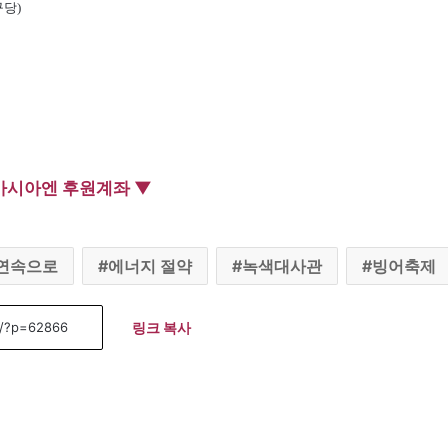
구당)
아시아엔 후원계좌 ▼
연속으로
에너지 절약
녹색대사관
빙어축제
링크 복사