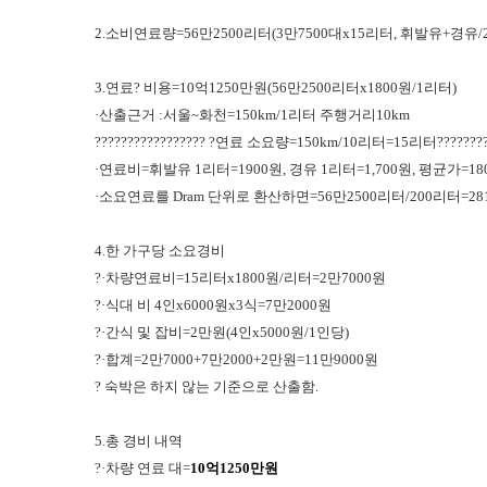
2.소비연료량=56만2500리터(3만7500대x15리터, 휘발유+경유/2
3.연료? 비용=10억1250만원(56만2500리터x1800원/1리터)
·산출근거 :서울~화천=150km/1리터 주행거리10km
????????????????? ?연료 소요량=150km/10리터=15리터???????
·연료비=휘발유 1리터=1900원, 경유 1리터=1,700원, 평균가=18
·소요연료를 Dram 단위로 환산하면=56만2500리터/200리터=281
4.한 가구당 소요경비
?·차량연료비=15리터x1800원/리터=2만7000원
?·식대 비 4인x6000원x3식=7만2000원
?·간식 및 잡비=2만원(4인x5000원/1인당)
?·합계=2만7000+7만2000+2만원=11만9000원
? 숙박은 하지 않는 기준으로 산출함.
5.총 경비 내역
?·차량 연료 대=
10억1250만원