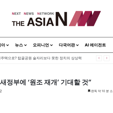
시아
뉴스
오피니언
다국어판
AI 에이전트
주택으로? 탑골공원 술자리보다 못한 정치의 상상력
 새정부에 ‘원조 재개’ 기대할 것”
2
완독 약 10 분 