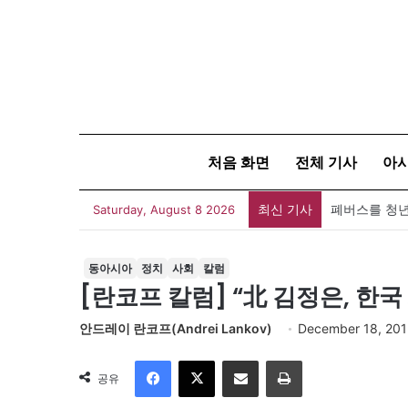
처음 화면
전체 기사
아
최신 기사
폐버스를 청년
Saturday, August 8 2026
동아시아
정치
사회
칼럼
[란코프 칼럼] “北 김정은, 한국
안드레이 란코프(Andrei Lankov)
December 18, 201
Facebook
X
이메일
인쇄
공유