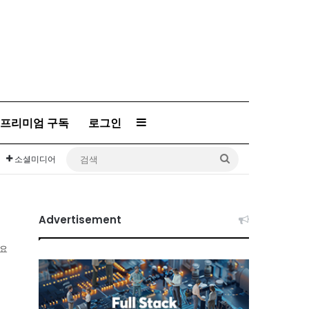
프리미엄 구독
로그인
Sidebar
검
소셜미디어
색
Advertisement
소요