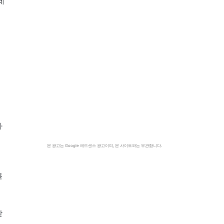
세
이
사
본 광고는 Google 애드센스 광고이며, 본 사이트와는 무관합니다.
북
받