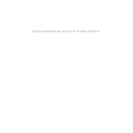
본 광고는 Google 애드센스 광고이며, 본 사이트와는 무관합니다.