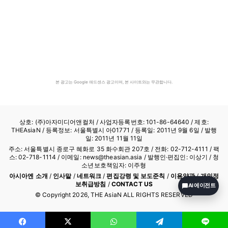
본 광고는 Google 애드센스 광고이며, 본 사이트와는 무관합니다.
상호: (주)아자미디어앤컬처 /
사업자등록번호: 101-86-64640
/ 제호:
THEAsiaN / 등록정보: 서울특별시 아01771 / 등록일: 2011년 9월 6일 / 발행
일: 2011년 11월 11일
주소: 서울특별시 종로구 혜화로 35 화수회관 207호 / 전화: 02-712-4111 /
팩
스: 02-718-1114
/ 이메일: news@theasian.asia / 발행인·편집인: 이상기 / 청
소년보호책임자: 이주형
아시아엔 소개
/
인사말
/
네트워크
/
편집강령 및 보도준칙
/
이용약관
/
개인정
보취급방침
/
CONTACT US
AI 에이전트
© Copyright
2026
, THE AsiaN ALL RIGHTS RESERVED