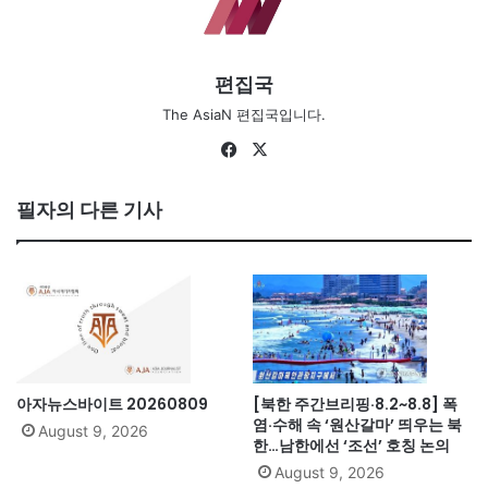
편집국
The AsiaN 편집국입니다.
Fa
X
ce
bo
필자의 다른 기사
ok
아자뉴스바이트 20260809
[북한 주간브리핑·8.2~8.8] 폭
염·수해 속 ‘원산갈마’ 띄우는 북
August 9, 2026
한…남한에선 ‘조선’ 호칭 논의
August 9, 2026