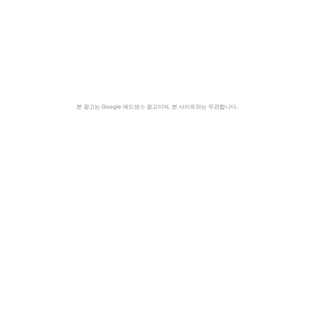
본 광고는 Google 애드센스 광고이며, 본 사이트와는 무관합니다.