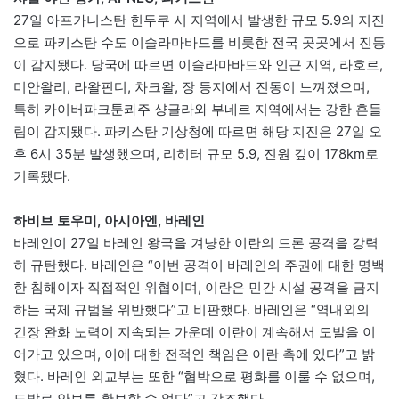
27일 아프가니스탄 힌두쿠 시 지역에서 발생한 규모 5.9의 지진
으로 파키스탄 수도 이슬라마바드를 비롯한 전국 곳곳에서 진동
이 감지됐다. 당국에 따르면 이슬라마바드와 인근 지역, 라호르,
미안왈리, 라왈핀디, 차크왈, 장 등지에서 진동이 느껴졌으며,
특히 카이버파크툰콰주 샹글라와 부네르 지역에서는 강한 흔들
림이 감지됐다. 파키스탄 기상청에 따르면 해당 지진은 27일 오
후 6시 35분 발생했으며, 리히터 규모 5.9, 진원 깊이 178km로
기록됐다.
하비브 토우미, 아시아엔, 바레인
바레인이 27일 바레인 왕국을 겨냥한 이란의 드론 공격을 강력
히 규탄했다. 바레인은 “이번 공격이 바레인의 주권에 대한 명백
한 침해이자 직접적인 위협이며, 이란은 민간 시설 공격을 금지
하는 국제 규범을 위반했다”고 비판했다. 바레인은 “역내외의
긴장 완화 노력이 지속되는 가운데 이란이 계속해서 도발을 이
어가고 있으며, 이에 대한 전적인 책임은 이란 측에 있다”고 밝
혔다. 바레인 외교부는 또한 “협박으로 평화를 이룰 수 없으며,
도발로 안보를 확보할 수 없다”고 강조했다.