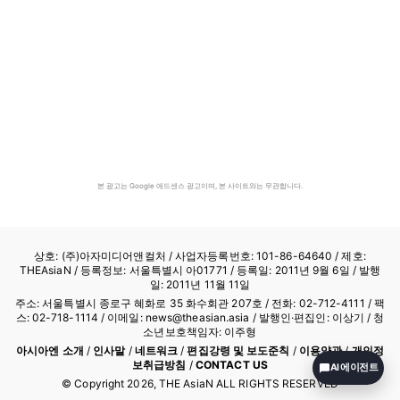
본 광고는 Google 애드센스 광고이며, 본 사이트와는 무관합니다.
상호: (주)아자미디어앤컬처 /
사업자등록번호: 101-86-64640
/ 제호:
THEAsiaN / 등록정보: 서울특별시 아01771 / 등록일: 2011년 9월 6일 / 발행
일: 2011년 11월 11일
주소: 서울특별시 종로구 혜화로 35 화수회관 207호 / 전화: 02-712-4111 /
팩
스: 02-718-1114
/ 이메일: news@theasian.asia / 발행인·편집인: 이상기 / 청
소년보호책임자: 이주형
아시아엔 소개
/
인사말
/
네트워크
/
편집강령 및 보도준칙
/
이용약관
/
개인정
보취급방침
/
CONTACT US
AI 에이전트
© Copyright
2026
, THE AsiaN ALL RIGHTS RESERVED