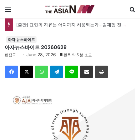
메뉴
검
[출판] 표현의 자유는 어디까지 허용되는가…김재형 전 대법관 ‘언론과 인격권’
아자 뉴스바이트
아자뉴스바이트 20260628
June 28, 2026
편집국
완독 약 5 분 소요
Facebook
X
WhatsApp
Telegram
Line
이메일
인쇄