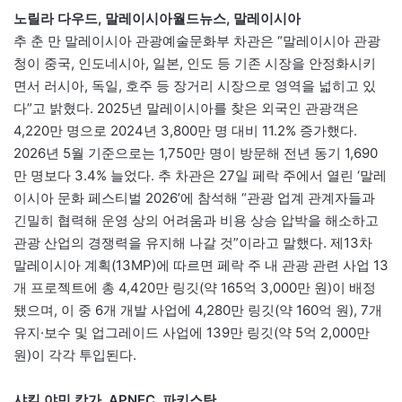
노릴라 다우드, 말레이시아월드뉴스, 말레이시아
추 춘 만 말레이시아 관광예술문화부 차관은 “말레이시아 관광
청이 중국, 인도네시아, 일본, 인도 등 기존 시장을 안정화시키
면서 러시아, 독일, 호주 등 장거리 시장으로 영역을 넓히고 있
다”고 밝혔다. 2025년 말레이시아를 찾은 외국인 관광객은
4,220만 명으로 2024년 3,800만 명 대비 11.2% 증가했다.
2026년 5월 기준으로는 1,750만 명이 방문해 전년 동기 1,690
만 명보다 3.4% 늘었다. 추 차관은 27일 페락 주에서 열린 ‘말레
이시아 문화 페스티벌 2026’에 참석해 “관광 업계 관계자들과
긴밀히 협력해 운영 상의 어려움과 비용 상승 압박을 해소하고
관광 산업의 경쟁력을 유지해 나갈 것”이라고 말했다. 제13차
말레이시아 계획(13MP)에 따르면 페락 주 내 관광 관련 사업 13
개 프로젝트에 총 4,420만 링깃(약 165억 3,000만 원)이 배정
됐으며, 이 중 6개 개발 사업에 4,280만 링깃(약 160억 원), 7개
유지·보수 및 업그레이드 사업에 139만 링깃(약 5억 2,000만
원)이 각각 투입된다.
샤킬 야민 캉가, APNEC, 파키스탄