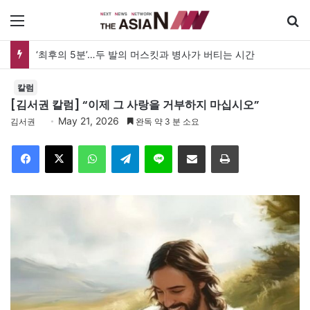
메뉴
검
‘최후의 5분’…두 발의 머스킷과 병사가 버티는 시간
칼럼
[김서권 칼럼] “이제 그 사랑을 거부하지 마십시오”
May 21, 2026
김서권
완독 약 3 분 소요
Facebook
X
WhatsApp
Telegram
Line
이메일
인쇄