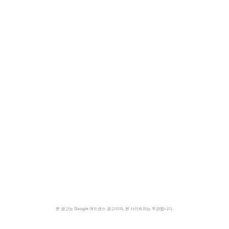
본 광고는 Google 애드센스 광고이며, 본 사이트와는 무관합니다.