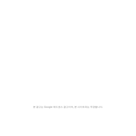
본 광고는 Google 애드센스 광고이며, 본 사이트와는 무관합니다.