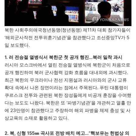
북한 사회주의애국청년동맹(청년동맹) 제11차 대회 참가자들이
‘해외군사작전 전투위훈기념관’을 참관했다고 조선중앙TV가 5
일 보도했다.
1. 러 전승절 열병식서 북한군 첫 공개 행진…북러 밀착 과시
러시아 모스크바에서 열린 전승절 열병식에 북한군이 처음으로
공개 행진하며 북러 군사협력 강화 흐름을 대내외에 과시했다.
최근 북한의 우크라이나 전선 지원설과 러시아와의 군사 교류
확대 속에서 나온 장면이라는 점에서 주목된다. 푸틴 대통령이
쿠르스크 전투와 관련된 북한 장성들에게 비공개 훈장을 수여했
다는 보도도 나왔다. 북한은 또 ‘파병기념관’을 개관하고 열흘 만
에 23만명이 참관했다고 주장하며 해외 파병을 체제 충성 및 사
상교육의 소재로 활용하고 있다.
2. 북, 신형 155㎜ 곡사포 전방 배치 예고…“핵보유는 헌법상 의