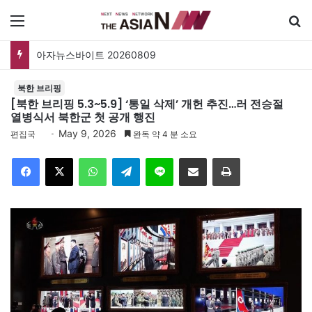
메뉴
검
아자뉴스바이트 20260809
북한 브리핑
[북한 브리핑 5.3~5.9] ‘통일 삭제’ 개헌 추진…러 전승절
열병식서 북한군 첫 공개 행진
May 9, 2026
편집국
완독 약 4 분 소요
Facebook
X
WhatsApp
Telegram
Line
이메일
인쇄