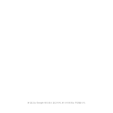
본 광고는 Google 애드센스 광고이며, 본 사이트와는 무관합니다.