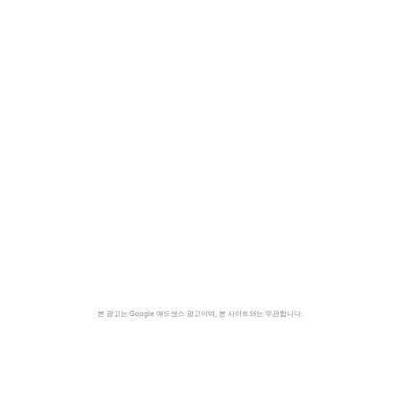
본 광고는 Google 애드센스 광고이며, 본 사이트와는 무관합니다.