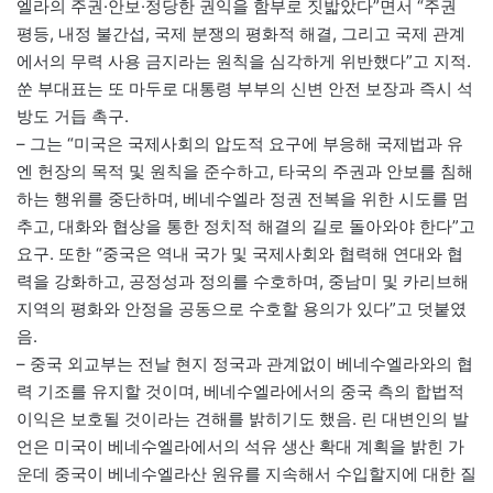
엘라의 주권·안보·정당한 권익을 함부로 짓밟았다”면서 “주권
평등, 내정 불간섭, 국제 분쟁의 평화적 해결, 그리고 국제 관계
에서의 무력 사용 금지라는 원칙을 심각하게 위반했다”고 지적.
쑨 부대표는 또 마두로 대통령 부부의 신변 안전 보장과 즉시 석
방도 거듭 촉구.
– 그는 “미국은 국제사회의 압도적 요구에 부응해 국제법과 유
엔 헌장의 목적 및 원칙을 준수하고, 타국의 주권과 안보를 침해
하는 행위를 중단하며, 베네수엘라 정권 전복을 위한 시도를 멈
추고, 대화와 협상을 통한 정치적 해결의 길로 돌아와야 한다”고
요구. 또한 “중국은 역내 국가 및 국제사회와 협력해 연대와 협
력을 강화하고, 공정성과 정의를 수호하며, 중남미 및 카리브해
지역의 평화와 안정을 공동으로 수호할 용의가 있다”고 덧붙였
음.
– 중국 외교부는 전날 현지 정국과 관계없이 베네수엘라와의 협
력 기조를 유지할 것이며, 베네수엘라에서의 중국 측의 합법적
이익은 보호될 것이라는 견해를 밝히기도 했음. 린 대변인의 발
언은 미국이 베네수엘라에서의 석유 생산 확대 계획을 밝힌 가
운데 중국이 베네수엘라산 원유를 지속해서 수입할지에 대한 질