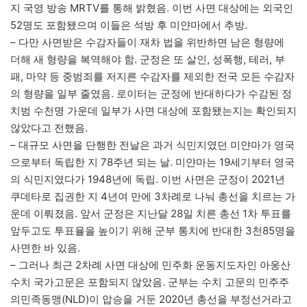
지 국영 방송 MRTV를 통해 밝혔음. 이번 사면 대상에는 외국인
52명도 포함됐으며 이들은 석방 후 미얀마에서 추방.
– 다만 사면받은 수감자들이 재차 법을 위반하면 남은 형량에
더해 새 형량을 복역해야 함. 군정은 또 살인, 성폭행, 테러, 부
패, 마약 등 중범죄를 저지른 수감자를 제외한 전국 모든 수감자
의 형량을 일부 줄였음. 로이터는 군정에 반대하다가 수감된 정
치범 수천명 가운데 일부가 사면 대상에 포함됐는지는 확인되지
않았다고 전했음.
– 대규모 사면을 단행한 전날은 과거 식민지였던 미얀마가 영국
으로부터 독립한 지 78주년 되는 날. 미얀마는 19세기부터 영국
의 식민지였다가 1948년에 독립. 이번 사면은 군정이 2021년
쿠데타로 집권한 지 4년여 만에 3차례로 나눠 총선을 치르는 가
운데 이뤄졌음. 앞서 군정은 지난달 28일 치른 총선 1차 투표를
앞두고도 투표율을 높이기 위해 군부 통치에 반대한 3천85명을
사면한 바 있음.
– 그러나 최근 2차례 사면 대상에 민주화 운동지도자인 아웅산
수치 국가고문은 포함되지 않았음. 군부는 수치 고문의 민주주
의민족동맹(NLD)이 압승을 거둔 2020년 총선을 부정선거라고