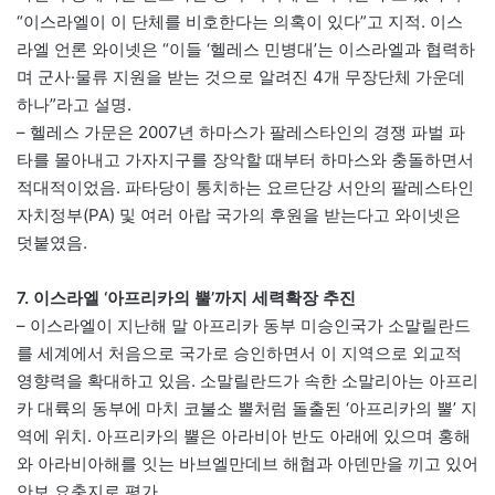
“이스라엘이 이 단체를 비호한다는 의혹이 있다”고 지적. 이스
라엘 언론 와이넷은 “이들 ‘헬레스 민병대’는 이스라엘과 협력하
며 군사·물류 지원을 받는 것으로 알려진 4개 무장단체 가운데
하나”라고 설명.
– 헬레스 가문은 2007년 하마스가 팔레스타인의 경쟁 파벌 파
타를 몰아내고 가자지구를 장악할 때부터 하마스와 충돌하면서
적대적이었음. 파타당이 통치하는 요르단강 서안의 팔레스타인
자치정부(PA) 및 여러 아랍 국가의 후원을 받는다고 와이넷은
덧붙였음.
7. 이스라엘 ‘아프리카의 뿔’까지 세력확장 추진
– 이스라엘이 지난해 말 아프리카 동부 미승인국가 소말릴란드
를 세계에서 처음으로 국가로 승인하면서 이 지역으로 외교적
영향력을 확대하고 있음. 소말릴란드가 속한 소말리아는 아프리
카 대륙의 동부에 마치 코불소 뿔처럼 돌출된 ‘아프리카의 뿔’ 지
역에 위치. 아프리카의 뿔은 아라비아 반도 아래에 있으며 홍해
와 아라비아해를 잇는 바브엘만데브 해협과 아덴만을 끼고 있어
안보 요충지로 평가.