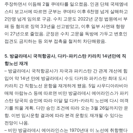
주장하면서 이듬해 2월 쿠데타를 일으켰음. 인권 단체 국제엠네
스티 보고서에 따르면 군부는 쿠데타 이후 6천명 넘게 살해하고
2만명 넘게 임의로 구금. 수치 고문도 2022년 군정 법원에서 부
패 등 혐의로 징역 33년을 선고받았고, 이후 일부 사면돼 형량
이 27년으로 줄었음. 군정은 수치 고문을 독방에 가두고 변호인
접견도 금지하는 등 외부 접촉을 철저히 차단해왔음.
5. 방글라데시 국적항공사, 다카-파키스탄 카라치 14년만에 직
항노선 재개
– 방글라데시 국적항공사가 자국과 파키스탄 간 관계 개선에 힘
입어 약 14년 만에 방글라데시 수도 다카와 파키스탄 최대 도시
카라치 간 직항노선 운항을 재개하게 됐음. 5일 사우디아라비아
매체 아랍뉴스 등에 따르면 비만 방글라데시 에어라인스가 파키
스탄 당국의 승인에 따라 이달 말 다카-카라치 노선에 다시 여객
기를 띄울 계획. 다만 승인 조건에 따라 오는 3월 26일까지만 운
항. 이번 임시운항 결과에 따라 본격 운항도 재개될 수 있다는
전망이 나옴.
– 비만 방글라데시 에어라인스는 1970년대 이 노선에 취항했다