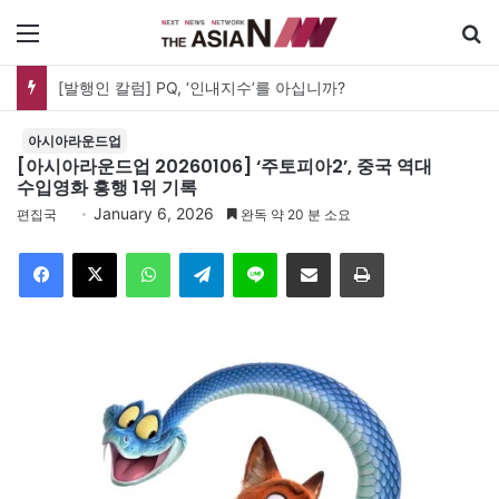
메뉴
검
[발행인 칼럼] PQ, ‘인내지수’를 아십니까?
아시아라운드업
[아시아라운드업 20260106] ‘주토피아2’, 중국 역대
수입영화 흥행 1위 기록
January 6, 2026
편집국
완독 약 20 분 소요
Facebook
X
WhatsApp
Telegram
Line
이메일
인쇄