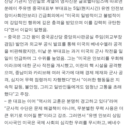
산당 기관지 인민일보 계열의 영자신문 글로벌타임스에 따르면
쑨레이 주유엔 중국대표부 부대표는 5일(현지시간) 유엔 안전보
장이사회(안보리) 긴급회의에서 “미국의 일방적이고 불법적이
며 강압적인 행위에 깊은 충격을 받았으며 이를 강력히 규탄한
다”면서 이같이 말했음.
– 중국은 그간 왕이 중국공산당 중앙외사판공실 주임(외교부장
겸임) 발언과 외교부 공식 발표를 통해 미국의 베네수엘라 공격
을 비판해왔지만, 이날 쑨 부대표는 과거 미국의 군사 작전을 일
일이 언급하며 그 수위를 높였음. 그는 “미국은 안보리를 우회해
이라크에 대한 군사 작전을 개시했고, 이란의 핵 시설을 공격했
으며, 중남미와 카리브해 여러 국가에 대해 경제 제재와 군사 공
격, 심지어 무력 점령까지 자행했다”면서 “이러한 행동들은 지
속적 갈등, 불안정, 그리고 일반인들에게도 엄청난 고통을 초래
했다”고 주장.
– 쑨 대표는 이어 “역사의 교훈은 분명히 경고하고 있다”라며
“군사적 수단은 문제 해결책이 아니며, 무분별한 무력 사용은 더
큰 위기로 이어질 뿐”이라고 강조. 그러면서 “유엔 안보리 상임
이사국인 미국은 국제 사회의 심각한 우려를 무시하고, 베네수