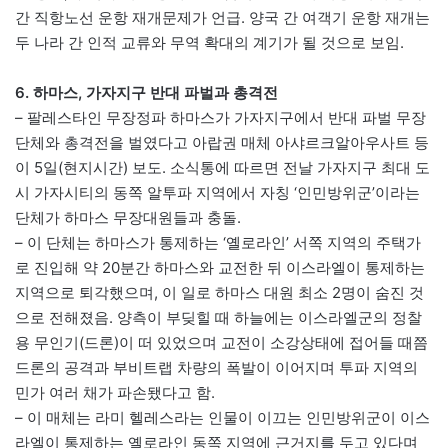
간 직항노선 운항 재개문제가 언급. 양국 간 여객기 운항 재개는
두 나라 간 인적 교류와 무역 확대의 계기가 될 것으로 보임.
6. 하마스, 가자지구 반대 파벌과 총격전
– 팔레스타인 무장정파 하마스가 가자지구에서 반대 파벌 무장
단체와 총격전을 벌였다고 아랍권 매체 아샤르크알아우사트 등
이 5일(현지시간) 보도. 소식통에 따르면 전날 가자지구 최대 도
시 가자시티의 동쪽 알투파 지역에서 자칭 ‘인민방위군’이라는
단체가 하마스 무장대원들과 충돌.
– 이 단체는 하마스가 통제하는 ‘옐로라인’ 서쪽 지역의 주택가
로 진입해 약 20분간 하마스와 교전한 뒤 이스라엘이 통제하는
지역으로 퇴각했으며, 이 일로 하마스 대원 최소 2명이 숨진 것
으로 전해졌음. 양측이 부딪힐 때 하늘에는 이스라엘군의 정찰
용 무인기(드론)이 떠 있었으며 교전이 소강상태에 접어들 때쯤
드론의 공격과 부비트랩 차량의 폭발이 이어지며 투파 지역의
민가 여러 채가 파손됐다고 함.
– 이 매체는 라미 헬레스라는 인물이 이끄는 인민방위군이 이스
라엘이 통제하는 옐로라인 동쪽 지역에 근거지를 두고 있다며