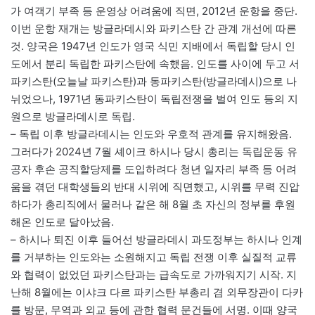
가 여객기 부족 등 운영상 어려움에 직면, 2012년 운항을 중단.
이번 운항 재개는 방글라데시와 파키스탄 간 관계 개선에 따른
것. 양국은 1947년 인도가 영국 식민 지배에서 독립할 당시 인
도에서 분리 독립한 파키스탄에 속했음. 인도를 사이에 두고 서
파키스탄(오늘날 파키스탄)과 동파키스탄(방글라데시)으로 나
뉘었으나, 1971년 동파키스탄이 독립전쟁을 벌여 인도 등의 지
원으로 방글라데시로 독립.
– 독립 이후 방글라데시는 인도와 우호적 관계를 유지해왔음.
그러다가 2024년 7월 셰이크 하시나 당시 총리는 독립운동 유
공자 후손 공직할당제를 도입하려다 청년 일자리 부족 등 어려
움을 겪던 대학생들의 반대 시위에 직면했고, 시위를 무력 진압
하다가 총리직에서 물러나 같은 해 8월 초 자신의 정부를 후원
해온 인도로 달아났음.
– 하시나 퇴진 이후 들어선 방글라데시 과도정부는 하시나 인계
를 거부하는 인도와는 소원해지고 독립 전쟁 이후 실질적 교류
와 협력이 없었던 파키스탄과는 급속도로 가까워지기 시작. 지
난해 8월에는 이샤크 다르 파키스탄 부총리 겸 외무장관이 다카
를 방문, 무역과 외교 등에 관한 협력 문건들에 서명. 이때 양국