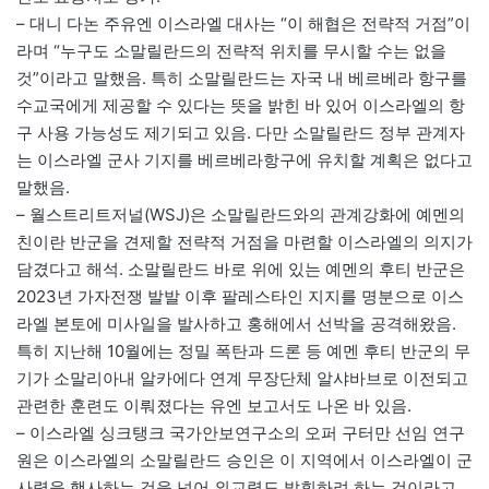
– 대니 다논 주유엔 이스라엘 대사는 “이 해협은 전략적 거점”이
라며 “누구도 소말릴란드의 전략적 위치를 무시할 수는 없을
것”이라고 말했음. 특히 소말릴란드는 자국 내 베르베라 항구를
수교국에게 제공할 수 있다는 뜻을 밝힌 바 있어 이스라엘의 항
구 사용 가능성도 제기되고 있음. 다만 소말릴란드 정부 관계자
는 이스라엘 군사 기지를 베르베라항구에 유치할 계획은 없다고
말했음.
– 월스트리트저널(WSJ)은 소말릴란드와의 관계강화에 예멘의
친이란 반군을 견제할 전략적 거점을 마련할 이스라엘의 의지가
담겼다고 해석. 소말릴란드 바로 위에 있는 예멘의 후티 반군은
2023년 가자전쟁 발발 이후 팔레스타인 지지를 명분으로 이스
라엘 본토에 미사일을 발사하고 홍해에서 선박을 공격해왔음.
특히 지난해 10월에는 정밀 폭탄과 드론 등 예멘 후티 반군의 무
기가 소말리아내 알카에다 연계 무장단체 알샤바브로 이전되고
관련한 훈련도 이뤄졌다는 유엔 보고서도 나온 바 있음.
– 이스라엘 싱크탱크 국가안보연구소의 오퍼 구터만 선임 연구
원은 이스라엘의 소말릴란드 승인은 이 지역에서 이스라엘이 군
사력을 행사하는 것을 넘어 외교력도 발휘하려 하는 것이라고