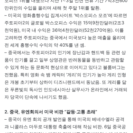
오피스 1위를 내줬으나 지난 1∼3일 신년 연휴 기간 7억3천600
만위안의 수입을 올리며 새해 첫 주말 1위를 탈환.
– 미국의 영화흥행수입 집계사이트 ‘박스오피스 모조’에 따르면
주토피아2의 글로벌 박스오피스 수익은 15억9천만달러(2조3
천억원), 미국 내 수익은 36억4천만달러(52천270억원). 이를
고려하면 주토피아2는 중국에서 미국보다 높은 매출을 올리며
전 세계 흥행수익 수익의 약 40%를 낸 셈.
– 중국에서는 주토피아2의 인기에 장난감과 핸드백 등 관련 상
품이 인기를 끌고 일부 상영관은 반려동물을 동반하고 관람할
수 있게 하는 등 문화적 현상으로 이어지고 있다고 블룸버그는
전했음. 특히 영화 속 뱀 캐릭터 ‘게리’의 인기가 높아 게리 인형
은 개봉 초기부터 상하이 디즈니랜드에서 동났음. 또 게리를 닮
은 푸른빛의 독사인 인도네시아산 살무사가 온라인에서 거래되
자 당국이 단속에 나서기도 했음.
2. 중국, 유엔회의서 미국 비판 “갈등·고통 초래”
– 중국이 유엔 회의 공개 발언을 통해 미국의 베네수엘라 공격
과 니콜라스 마두로 대통령 축출에 대해 작심 비판. 6일 중국공