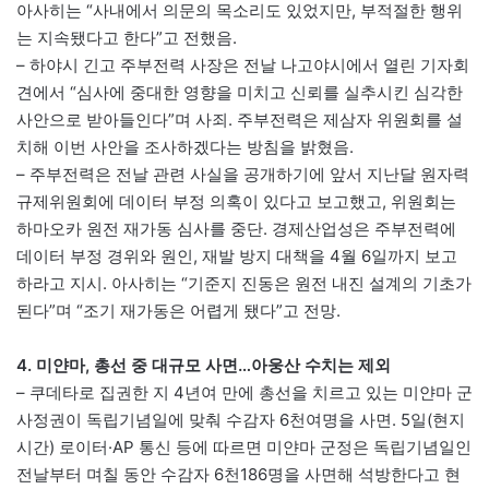
아사히는 “사내에서 의문의 목소리도 있었지만, 부적절한 행위
는 지속됐다고 한다”고 전했음.
– 하야시 긴고 주부전력 사장은 전날 나고야시에서 열린 기자회
견에서 “심사에 중대한 영향을 미치고 신뢰를 실추시킨 심각한
사안으로 받아들인다”며 사죄. 주부전력은 제삼자 위원회를 설
치해 이번 사안을 조사하겠다는 방침을 밝혔음.
– 주부전력은 전날 관련 사실을 공개하기에 앞서 지난달 원자력
규제위원회에 데이터 부정 의혹이 있다고 보고했고, 위원회는
하마오카 원전 재가동 심사를 중단. 경제산업성은 주부전력에
데이터 부정 경위와 원인, 재발 방지 대책을 4월 6일까지 보고
하라고 지시. 아사히는 “기준지 진동은 원전 내진 설계의 기초가
된다”며 “조기 재가동은 어렵게 됐다”고 전망.
4. 미얀마, 총선 중 대규모 사면…아웅산 수치는 제외
– 쿠데타로 집권한 지 4년여 만에 총선을 치르고 있는 미얀마 군
사정권이 독립기념일에 맞춰 수감자 6천여명을 사면. 5일(현지
시간) 로이터·AP 통신 등에 따르면 미얀마 군정은 독립기념일인
전날부터 며칠 동안 수감자 6천186명을 사면해 석방한다고 현