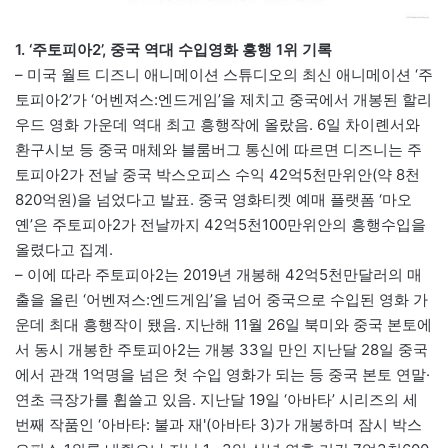
1. ‘주토피아2’, 중국 역대 수입영화 흥행 1위 기록
– 미국 월트 디즈니 애니메이션 스튜디오의 최신 애니메이션 ‘주
토피아2’가 ‘어벤져스:엔드게임’을 제치고 중국에서 개봉된 할리
우드 영화 가운데 역대 최고 흥행작에 올랐음. 6일 차이롄서와
환구시보 등 중국 매체와 블룸버그 통신에 따르면 디즈니는 주
토피아2가 전날 중국 박스오피스 수익 42억5천만위안(약 8천
820억원)을 넘었다고 발표. 중국 영화티켓 예매 플랫폼 ‘마오
옌’은 주토피아2가 전날까지 42억5천100만위안의 흥행수입을
올렸다고 집계.
– 이에 따라 주토피아2는 2019년 개봉해 42억5천만달러의 매
출을 올린 ‘어벤져스:엔드게임’을 넘어 중국으로 수입된 영화 가
운데 최대 흥행작이 됐음. 지난해 11월 26일 북미와 중국 본토에
서 동시 개봉한 주토피아2는 개봉 33일 만인 지난달 28일 중국
에서 관객 1억명을 넘은 첫 수입 영화가 되는 등 중국 본토 연말·
연초 극장가를 휩쓸고 있음. 지난달 19일 ‘아바타’ 시리즈의 세
번째 작품인 ‘아바타: 불과 재'(아바타 3)가 개봉하며 잠시 박스