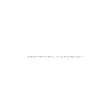
본 광고는 Google 애드센스 광고이며, 본 사이트와는 무관합니다.