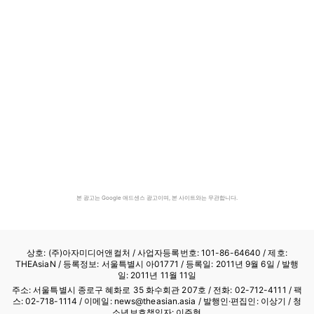
본 광고는 Google 애드센스 광고이며, 본 사이트와는 무관합니다.
상호: (주)아자미디어앤컬처 /
사업자등록번호: 101-86-64640
/ 제호:
THEAsiaN / 등록정보: 서울특별시 아01771 / 등록일: 2011년 9월 6일 / 발행
일: 2011년 11월 11일
주소: 서울특별시 종로구 혜화로 35 화수회관 207호 / 전화: 02-712-4111 /
팩
스: 02-718-1114
/ 이메일: news@theasian.asia / 발행인·편집인: 이상기 / 청
소년보호책임자: 이주형