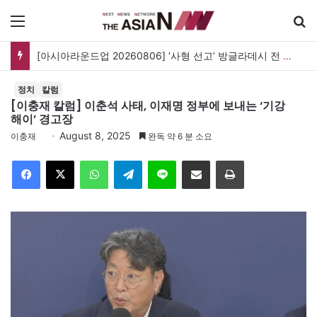
메뉴
검
[아시아라운드업 20260806] ‘사형 선고’ 방글라데시 전 총리, 도피국 인도서 연설
정치
칼럼
[이충재 칼럼] 이춘석 사태, 이재명 정부에 보내는 ‘기강
해이’ 경고장
August 8, 2025
이충재
완독 약 6 분 소요
Facebook
X
WhatsApp
Telegram
Line
이메일
인쇄