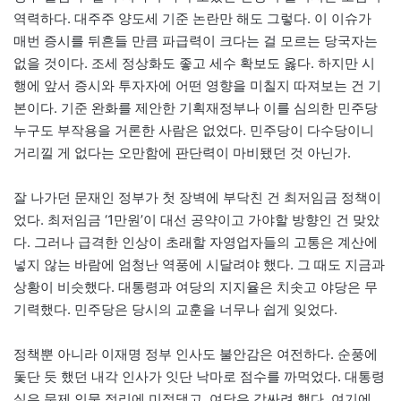
역력하다. 대주주 양도세 기준 논란만 해도 그렇다. 이 이슈가
매번 증시를 뒤흔들 만큼 파급력이 크다는 걸 모르는 당국자는
없을 것이다. 조세 정상화도 좋고 세수 확보도 옳다. 하지만 시
행에 앞서 증시와 투자자에 어떤 영향을 미칠지 따져보는 건 기
본이다. 기준 완화를 제안한 기획재정부나 이를 심의한 민주당
누구도 부작용을 거론한 사람은 없었다. 민주당이 다수당이니
거리낄 게 없다는 오만함에 판단력이 마비됐던 것 아닌가.
잘 나가던 문재인 정부가 첫 장벽에 부닥친 건 최저임금 정책이
었다. 최저임금 ‘1만원’이 대선 공약이고 가야할 방향인 건 맞았
다. 그러나 급격한 인상이 초래할 자영업자들의 고통은 계산에
넣지 않는 바람에 엄청난 역풍에 시달려야 했다. 그 때도 지금과
상황이 비슷했다. 대통령과 여당의 지지율은 치솟고 야당은 무
기력했다. 민주당은 당시의 교훈을 너무나 쉽게 잊었다.
정책뿐 아니라 이재명 정부 인사도 불안감은 여전하다. 순풍에
돛단 듯 했던 내각 인사가 잇단 낙마로 점수를 까먹었다. 대통령
실은 문제 인물 정리에 미적댔고, 여당은 감싸려 했다. 여기에