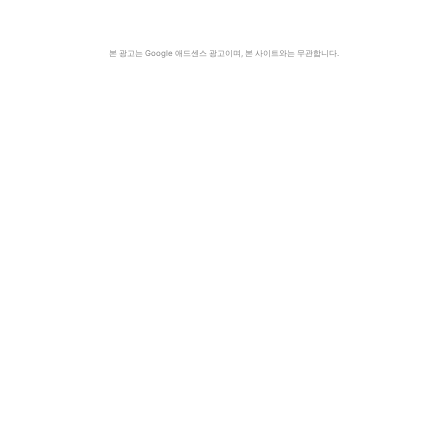
본 광고는 Google 애드센스 광고이며, 본 사이트와는 무관합니다.