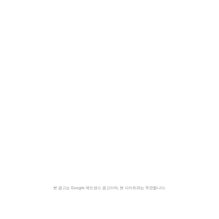
본 광고는 Google 애드센스 광고이며, 본 사이트와는 무관합니다.