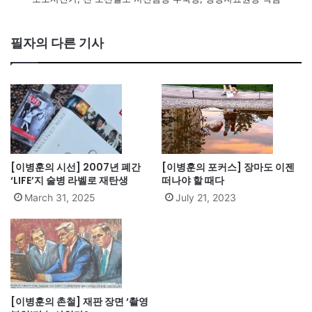
필자의 다른 기사
[이병훈의 시선] 2007년 폐간
[이병훈의 포커스] 장마도 이젠
‘LIFE’지 술병 라벨로 재탄생
떠나야 할 때다
March 31, 2025
July 21, 2023
[이병훈의 촌철] 재판 장면 ‘촬영