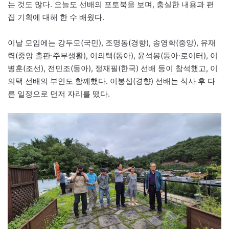
는 것도 많다. 오늘도 선배의 포토북을 보며, 충실한 내용과 편
집 기획에 대해 한 수 배웠다.
이날 모임에는 강두모(국민), 조명동(경향), 송영학(중앙), 유재
력(중앙 출판·주부생활), 이의택(동아), 윤석봉(동아·로이터), 이
병훈(조선), 전민조(동아), 정재필(한국) 선배 등이 참석했고, 이
의택 선배의 부인도 함께했다. 이봉섭(경향) 선배는 식사 후 다
른 일정으로 먼저 자리를 떴다.