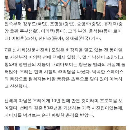
왼쪽부터 강두모(국민), 조명동(경향), 송영학(중앙), 유재력(중
앙 출판·주부생활), 이의택(동아), 그의 부인, 윤석봉(동아·로이
터) 이병훈(조선), 전민조(동아), 정재필(한국) 기자.
7월 신사회(신문사진회) 모임은 회장직을 맡고 있는 전 동아일
보 사진부장 이의택 선배 댁에서 열렸다. 멀리 남산이 조망되고
청와대 영빈관의 지붕이 내려다보이는 청운동 빌라의 거실에 둘
러앉아, 우리는 현역 시절의 추억담을 나눴다. 넉넉한 스페이스
의 통창으로 펼쳐지는 바깥 풍광은 초록으로 덮여 있어 아늑하
고 신선했다.
선배의 따님은 우리에게 10년 전에 만든 것이라며 포토북을 보
여줬다. 선배의 결혼 50주년을 기념하는 가족 사진집이었는데,
페이지를 넘겨보는 순간 짜릿한 충격을 받았다.