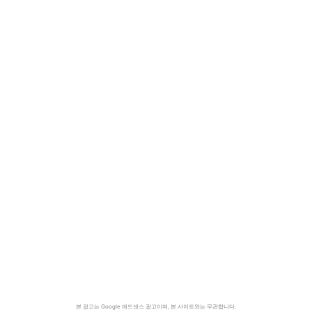
본 광고는 Google 애드센스 광고이며, 본 사이트와는 무관합니다.