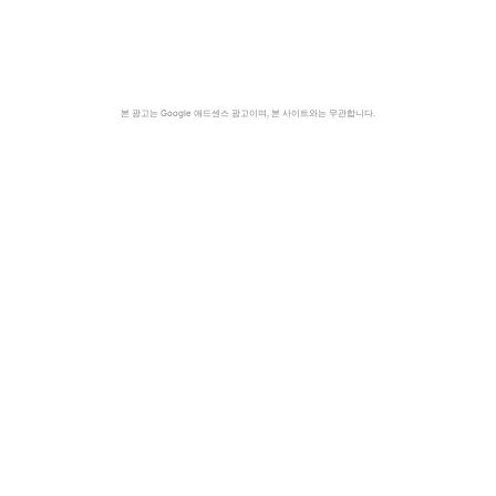
본 광고는 Google 애드센스 광고이며, 본 사이트와는 무관합니다.