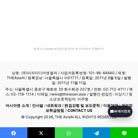
본 광고는 Google 애드센스 광고이며, 본 사이트와는 무관합니다.
상호: (주)아자미디어앤컬처 /
사업자등록번호: 101-86-64640
/ 제호:
THEAsiaN / 등록정보: 서울특별시 아01771 / 등록일: 2011년 9월 6일 / 발행
일: 2011년 11월 11일
주소: 서울특별시 종로구 혜화로 35 화수회관 207호 / 전화: 02-712-4111 /
팩
스: 02-718-1114
/ 이메일: news@theasian.asia / 발행인·편집인: 이상기 / 청
소년보호책임자: 이주형
아시아엔 소개
/
인사말
/
네트워크
/
편집강령 및 보도준칙
/
이용약관
/
개인정
보취급방침
/
CONTACT US
AI 에이전트
© Copyright
2026
, THE AsiaN ALL RIGHTS RESERVED