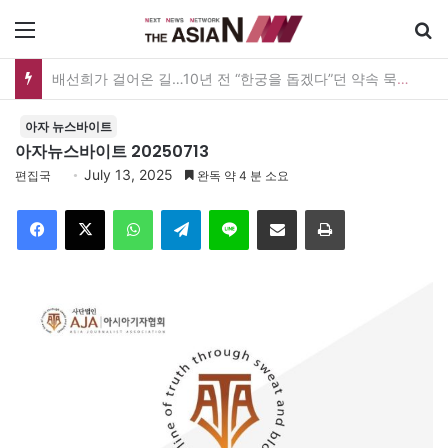
메뉴
검
“다름은 감출 것이 아니라 축하할 것”…미라클다문화어워드가 그리는 ‘공존’의 미래
아자 뉴스바이트
아자뉴스바이트 20250713
July 13, 2025
편집국
완독 약 4 분 소요
Facebook
X
WhatsApp
Telegram
Line
이메일
인쇄