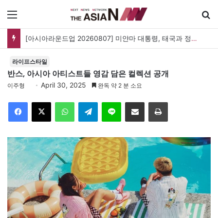
메뉴
검
[아시아라운드업 20260807] 미얀마 대통령, 태국과 정상회담…아세안 관계개선 모색
라이프스타일
반스, 아시아 아티스트들 영감 담은 컬렉션 공개
April 30, 2025
이주형
완독 약 2 분 소요
Facebook
X
WhatsApp
Telegram
Line
이메일
인쇄