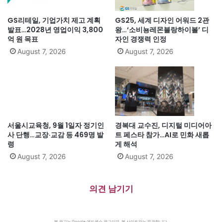
GS리테일, 기업가치 제고 계획
GS25, 세계 디자인 어워드 2관
발표…2028년 영업이익 3,800
왕…‘소비뇽레몬블랑하이볼’ 디
억 원 목표
자인 경쟁력 인정
August 7, 2026
August 7, 2026
서울시교육청, 9월 1일자 정기인
경복대 교수진, 디지털 미디어아
사 단행…교장·교감 등 469명 발
트 페스타 참가…AI로 민화 새롭
령
게 해석
August 7, 2026
August 7, 2026
의견 남기기
본 광고는 Google 애드센스 광고이며, 본 사이트와는 무관합니다.