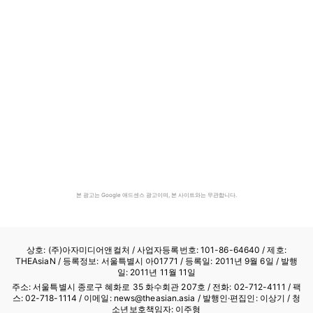
본 광고는 Google 애드센스 광고이며, 본 사이트와는 무관합니다.
상호: (주)아자미디어앤컬처 /
사업자등록번호: 101-86-64640
/ 제호:
THEAsiaN / 등록정보: 서울특별시 아01771 / 등록일: 2011년 9월 6일 / 발행
일: 2011년 11월 11일
주소: 서울특별시 종로구 혜화로 35 화수회관 207호 / 전화: 02-712-4111 /
팩
스: 02-718-1114
/ 이메일: news@theasian.asia / 발행인·편집인: 이상기 / 청
소년보호책임자: 이주형