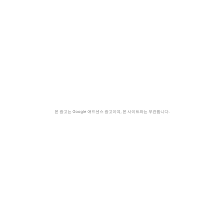
본 광고는 Google 애드센스 광고이며, 본 사이트와는 무관합니다.