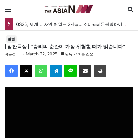
메뉴
검
GS25, 세계 디자인 어워드 2관왕…‘소비뇽레몬블랑하이볼’ 디자인 경쟁력 인정
칼럼
[잠깐묵상] “승리의 순간이 가장 위험할 때가 많습니다”
March 22, 2025
석문섭
완독 약 3 분 소요
Facebook
X
WhatsApp
Telegram
Line
이메일
인쇄