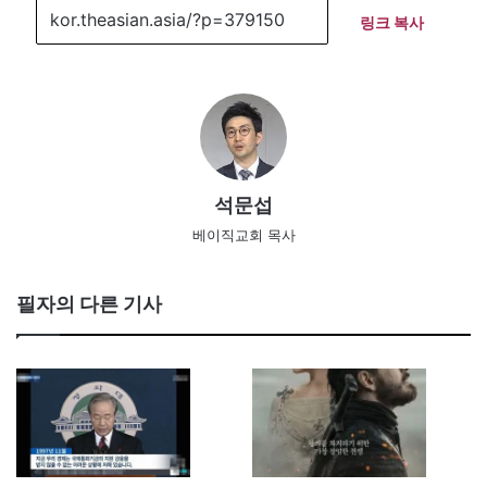
링크 복사
석문섭
베이직교회 목사
필자의 다른 기사