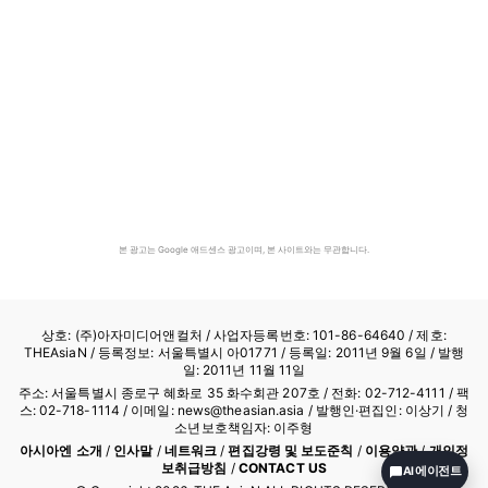
본 광고는 Google 애드센스 광고이며, 본 사이트와는 무관합니다.
상호: (주)아자미디어앤컬처 /
사업자등록번호: 101-86-64640
/ 제호:
THEAsiaN / 등록정보: 서울특별시 아01771 / 등록일: 2011년 9월 6일 / 발행
일: 2011년 11월 11일
주소: 서울특별시 종로구 혜화로 35 화수회관 207호 / 전화: 02-712-4111 /
팩
스: 02-718-1114
/ 이메일: news@theasian.asia / 발행인·편집인: 이상기 / 청
소년보호책임자: 이주형
아시아엔 소개
/
인사말
/
네트워크
/
편집강령 및 보도준칙
/
이용약관
/
개인정
보취급방침
/
CONTACT US
AI 에이전트