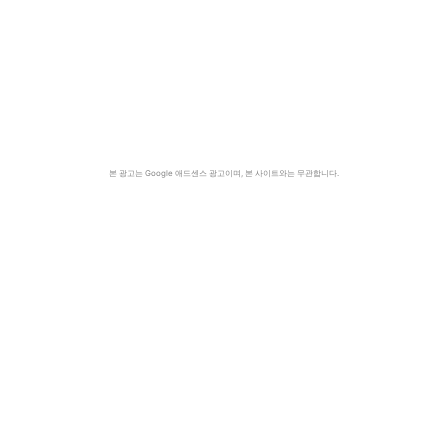
본 광고는 Google 애드센스 광고이며, 본 사이트와는 무관합니다.