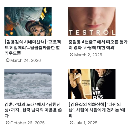
[김용길의 시네마산책] ‘프로젝
중림동 4번출구에서 떠오른 헝가
트 헤일메리’…달콤쌉싸름한 할
리 영화 ‘사랑에 대한 예의’
리우드풍
March 2, 2026
March 24, 2026
김훈, <칼의 노래>에서 <남한산
[김용길의 영화산책] ‘타인의
성>까지…한국 남자의 마음을 쓴
삶’..사람이 사람에게 전하는 ‘예
다
의’
October 26, 2025
July 1, 2025