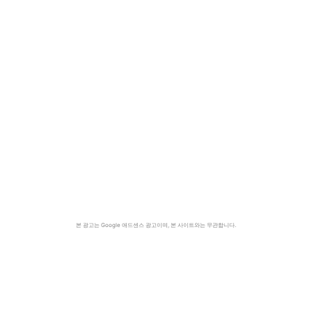
본 광고는 Google 애드센스 광고이며, 본 사이트와는 무관합니다.