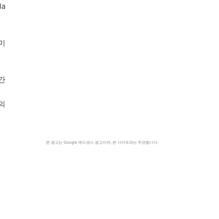
a
미
간
의
본 광고는 Google 애드센스 광고이며, 본 사이트와는 무관합니다.