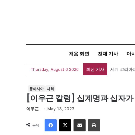
처음 화면
전체 기사
아
최신 기사
세계 코리아타
Thursday, August 6 2026
동아시아
사회
[이우근 칼럼] 십계명과 십자가
이우근
May 13, 2023
Facebook
X
이메일
인쇄
공유