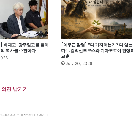
럼] 배재고-광주일고를 둘러
[이우근 칼럼] “다 가지려는가? 다 잃는
열의 역사를 소환하다
다”…알렉산드로스와 디아도코이 전쟁
교훈
2026
July 20, 2026
의견 남기기
le 애드센스 광고이며, 본 사이트와는 무관합니다.