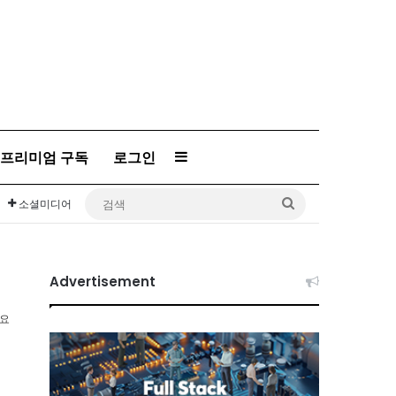
프리미엄 구독
로그인
Sidebar
검
소셜미디어
색
Advertisement
소요