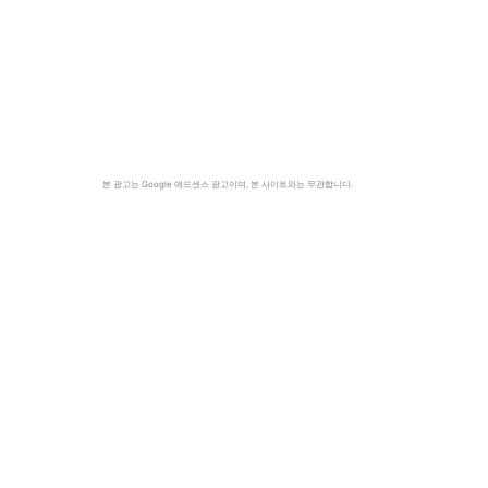
본 광고는 Google 애드센스 광고이며, 본 사이트와는 무관합니다.