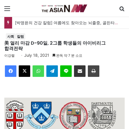
메뉴
[박명윤의 건강 칼럼] 여름에도 찾아오는 뇌졸중, 골든타임을 지켜라
사회
칼럼
美 얼리 마감 D-90일, 2그룹 학생들의 아이비리그
합격전략
July 18, 2021
이강렬
완독 약 7 분 소요
Facebook
X
WhatsApp
Telegram
Line
이메일
인쇄