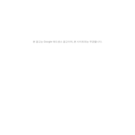
본 광고는 Google 애드센스 광고이며, 본 사이트와는 무관합니다.