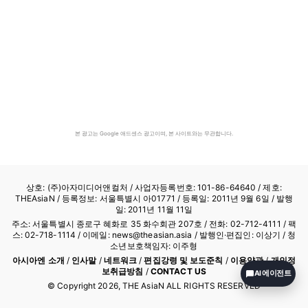
본 광고는 Google 애드센스 광고이며, 본 사이트와는 무관합니다.
상호: (주)아자미디어앤컬처 /
사업자등록번호: 101-86-64640
/ 제호:
THEAsiaN / 등록정보: 서울특별시 아01771 / 등록일: 2011년 9월 6일 / 발행
일: 2011년 11월 11일
주소: 서울특별시 종로구 혜화로 35 화수회관 207호 / 전화: 02-712-4111 /
팩
스: 02-718-1114
/ 이메일: news@theasian.asia / 발행인·편집인: 이상기 / 청
소년보호책임자: 이주형
아시아엔 소개
/
인사말
/
네트워크
/
편집강령 및 보도준칙
/
이용약관
/
개인정
보취급방침
/
CONTACT US
AI 에이전트
© Copyright
2026
, THE AsiaN ALL RIGHTS RESERVED