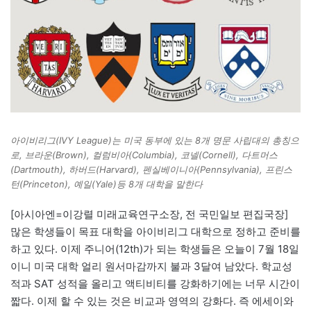
아이비리그(IVY League)는 미국 동부에 있는 8개 명문 사립대의 총칭으
로, 브라운(Brown), 컬럼비아(Columbia), 코넬(Cornell), 다트머스
(Dartmouth), 하버드(Harvard), 펜실베이니아(Pennsylvania), 프린스
턴(Princeton), 예일(Yale)등 8개 대학을 말한다
[아시아엔=이강렬 미래교육연구소장, 전 국민일보 편집국장]
많은 학생들이 목표 대학을 아이비리그 대학으로 정하고 준비를
하고 있다. 이제 주니어(12th)가 되는 학생들은 오늘이 7월 18일
이니 미국 대학 얼리 원서마감까지 불과 3달여 남았다. 학교성
적과 SAT 성적을 올리고 액티비티를 강화하기에는 너무 시간이
짧다. 이제 할 수 있는 것은 비교과 영역의 강화다. 즉 에세이와