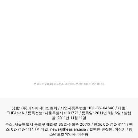
본 광고는 Google 애드센스 광고이며, 본 사이트와는 무관합니다.
상호: (주)아자미디어앤컬처 /
사업자등록번호: 101-86-64640
/ 제호:
THEAsiaN / 등록정보: 서울특별시 아01771 / 등록일: 2011년 9월 6일 / 발행
일: 2011년 11월 11일
주소: 서울특별시 종로구 혜화로 35 화수회관 207호 / 전화: 02-712-4111 /
팩
스: 02-718-1114
/ 이메일: news@theasian.asia / 발행인·편집인: 이상기 / 청
소년보호책임자: 이주형