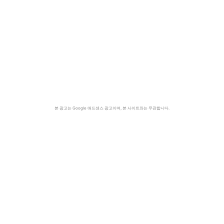
본 광고는 Google 애드센스 광고이며, 본 사이트와는 무관합니다.