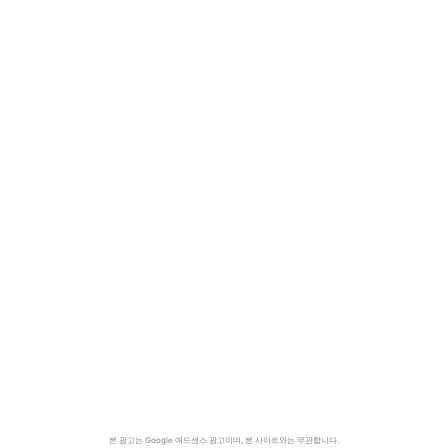
본 광고는 Google 애드센스 광고이며, 본 사이트와는 무관합니다.