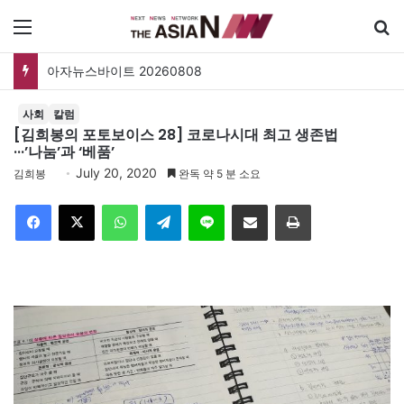
메뉴
아자뉴스바이트 20260808
사회
칼럼
[김희봉의 포토보이스 28] 코로나시대 최고 생존법
···’나눔’과 ‘베품’
July 20, 2020
김희봉
완독 약 5 분 소요
Facebook
X
WhatsApp
Telegram
Line
이메일
인쇄