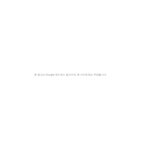
본 광고는 Google 애드센스 광고이며, 본 사이트와는 무관합니다.