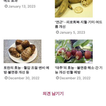
에도 효과
January 13, 2023
‘연근’···피로회복·지혈·기미·여드
름 개선
January 5, 2023
토란의 효능···혈압 조절·변비 예
‘대추’의 효능···불면증 해소·간 기
방·불면증 개선 등
능 개선·빈혈 예방
December 30, 2022
December 23, 2022
의견 남기기