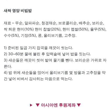
새싹 영양 비빕밥
재료 – 무순, 알파파순, 청경채순, 브로콜리순, 배추순, 보리순,
싹 틔운 현미(10%) 현미 찹쌀(20%), 현미 멥쌀(50%), 율무(5%),
수수(5%), 기장(5%), 콩, 올리브기름, 고추장.
1) 준비된 일곱 가지 잡곡을 깨끗이 씻는다.
2) 30~60분 물에 불린 후 압력솥에 넣어 밥을 짓는다.
3) 새순들은 깨끗이 씻어 밭여 물기를 뺀다. 보리순은 가위로 자
른다.
4) 밥 위에 새순들을 얹어서 올리브기름 몇 방울과 고추장을 약
간 넣어 비벼서 감사히는 마음으로 먹는다.
▼ 아시아엔 후원계좌 ▼