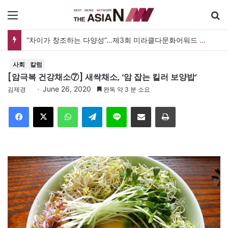
메뉴
[신건호 칼럼] 대한민국 정치여, 후비기 그만하라
사회
칼럼
[암극복 건강채소⑦] 새싹채소, ‘암 잡는 킬러 보양밥’
June 26, 2020
김제경
완독 약 3 분 소요
Facebook
X
WhatsApp
Telegram
Line
이메일
인쇄