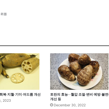
도위원
피로회복·지혈·기미·여드름 개선
토란의 효능···혈압 조절·변비 예방·불
개선 등
5, 2023
December 30, 2022