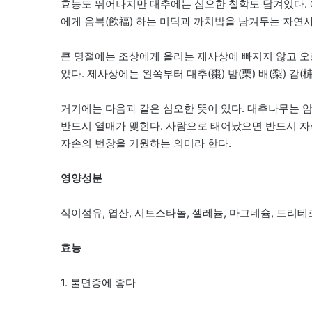
효능도 뛰어나지만 대추에는 심오한 철학도 담겨있다.
에게 음복(飮福) 하는 미덕과 까치밥을 남겨두는 자연
큰 명절에는 조상에게 올리는 제사상에 빠지지 않고 오
았다. 제사상에는 왼쪽부터 대추(棗) 밤(栗) 배(梨) 감(
거기에는 다음과 같은 심오한 뜻이 있다. 대추나무는 암
반드시 열매가 맺힌다. 사람으로 태어났으면 반드시 자
자손의 번창을 기원하는 의미라 한다.
영양성분
식이섬유, 엽산, 시토스타놀, 셀레늄, 마그네슘, 트리테
효능
1. 불면증에 좋다