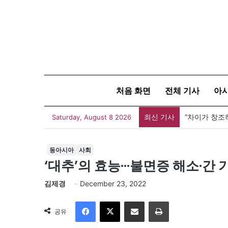
처음 화면
전체 기사
아
최신 기사
[신건호 칼럼
Saturday, August 8 2026
동아시아
사회
‘대추’의 효능···불면증 해소·간
김제경
December 23, 2022
Facebook
X
이메일
인쇄
공유