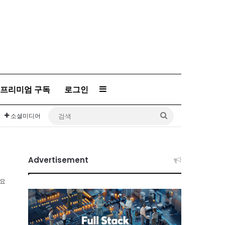
프리미엄 구독
로그인
Sidebar
검
소셜미디어
색
Advertisement
소요