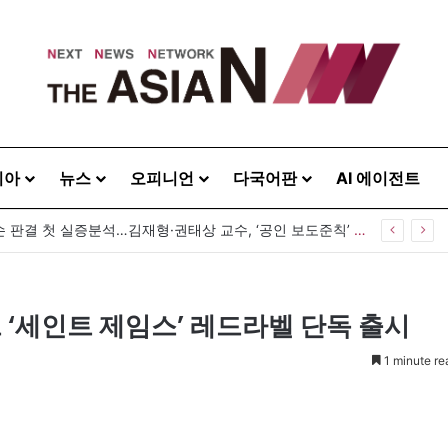
시아
뉴스
오피니언
다국어판
AI 에이전트
공인 명예훼손 판결 첫 실증분석…김재형·권태상 교수, ‘공인 보도준칙’ 제안도
 ‘세인트 제임스’ 레드라벨 단독 출시
1 minute re