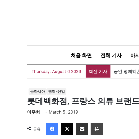
처음 화면
전체 기사
아
최신 기사
Thursday, August 6 2026
동아시아
경제-산업
롯데백화점, 프랑스 의류 브랜드
이주형
March 5, 2019
Facebook
X
이메일
인쇄
공유