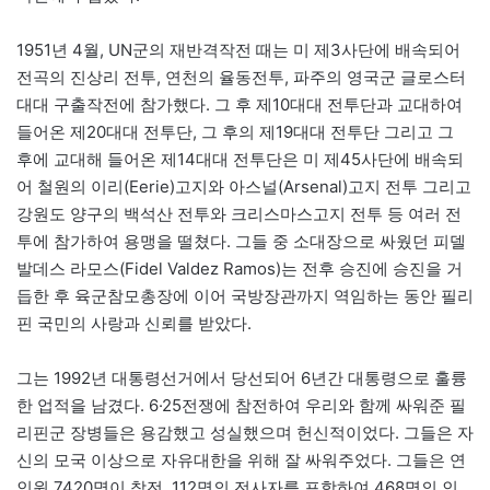
1951년 4월, UN군의 재반격작전 때는 미 제3사단에 배속되어
전곡의 진상리 전투, 연천의 율동전투, 파주의 영국군 글로스터
대대 구출작전에 참가했다. 그 후 제10대대 전투단과 교대하여
들어온 제20대대 전투단, 그 후의 제19대대 전투단 그리고 그
후에 교대해 들어온 제14대대 전투단은 미 제45사단에 배속되
어 철원의 이리(Eerie)고지와 아스널(Arsenal)고지 전투 그리고
강원도 양구의 백석산 전투와 크리스마스고지 전투 등 여러 전
투에 참가하여 용맹을 떨쳤다. 그들 중 소대장으로 싸웠던 피델
발데스 라모스(Fidel Valdez Ramos)는 전후 승진에 승진을 거
듭한 후 육군참모총장에 이어 국방장관까지 역임하는 동안 필리
핀 국민의 사랑과 신뢰를 받았다.
그는 1992년 대통령선거에서 당선되어 6년간 대통령으로 훌륭
한 업적을 남겼다. 6·25전쟁에 참전하여 우리와 함께 싸워준 필
리핀군 장병들은 용감했고 성실했으며 헌신적이었다. 그들은 자
신의 모국 이상으로 자유대한을 위해 잘 싸워주었다. 그들은 연
인원 7420명이 참전, 112명의 전사자를 포함하여 468명의 인