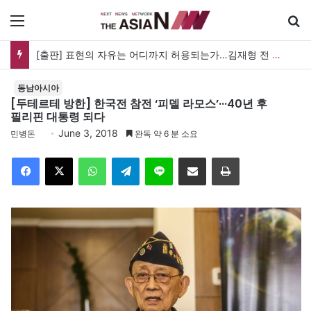
메뉴
한궁 탄생 20년, 이제 AI를 쏜다…오늘 ‘한궁의 날’ 새 도약 선언
동남아시아
[두테르테 방한] 한국전 참전 ‘피델 라모스’···40년 후
필리핀 대통령 되다
June 3, 2018
민병돈
완독 약 6 분 소요
Facebook
X
WhatsApp
Telegram
Line
이메일
인쇄