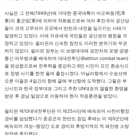
사실은 그 전해(1949년)에 거대한 중국대륙이 마오쩌둥(毛澤
東)의 홍군(紅軍)에 의하여 적화됨으로써 여러 후진국의 공산당
들이 크게 고무되어 곳곳에서 반란과 내전을 일으키는 사태가
발생하고 있었다. 이에 자유세계 국민들은 공산권의 팽창을 걱
정하고 있었다. 필리핀의 신속한 참전도 이러한 분위기와 무관
하지 않았다. 필리핀 정부는 이 보병대대에 경전차와 포병·공병·
통신·의무병과를 배속하여 대대전투단(Battlion combat team)
을 편성함으로써 전투력을 증강하고 6만 시민이 모인 환송식으
로 장병 사기를 한껏 올려 출정시켰다. 마닐라항에서 수송선에
오른 이들은 4일간의 항해 끝에 부산항에 도착했다. 그들은 부
산시민과 한국 정부대표 그리고 주한 UN대표의 열렬한 환영을
받은 후 경남 밀양으로 이동하여 현지 적응훈련을 받았다.
필리핀 제10대대전투단은 미 제25사단에 배속되어 사천비행장
경비를 담당했다가 중공군의 한반도 침입 후에는 미 제9군단에
배속되어 개성~평양간 도로 경비와 후방지역의 적 패잔병 소탕
작전에 투입됐다.