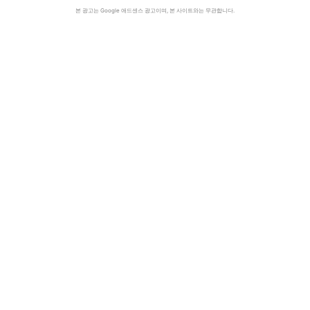
본 광고는 Google 애드센스 광고이며, 본 사이트와는 무관합니다.