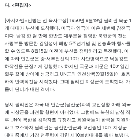
다. <편집자>
[아시아엔=민병돈 전 육사교장] 1950년 9월19일 필리핀 육군 1
개 대대가 부산에 도착했다. 미국과 영국에 이은 세번째 참전국
이다. 남침 한 달 만에 한반도 대부분을 점령한 북한군의 전선
사령부를 방문한 김일성이 해방 5주년기념 및 전승축하 행사를
할 수 있도록 8월15일 이전에 부산을 점령하라고 독전했다. 이
에 따라 인민군은 중·서부전선의 10개 사단병력으로 낙동강도
하작전을 끈질기게 강행했다. 하지만 국군과 미군은 40여일간
혈투 끝에 방어에 성공하고 UN군의 인천상륙(9월15일)에 호응
하여 반격작전을 시작했다. 그때 필리핀 지상군이 도착했다. 가
뭄에 단비가 내린 격이다.
당시 필리핀은 자국 내 반란군(공산군)과의 교전상황 아래 외국
에 지상군을 파견할 형편이 아니었다. 그럼에도 북한의 남침 직
후 UN이 북한을 침략자로 규정하고 회원국들이 한국을 지원하
라고 호소하자 필리핀은 공산반란군과 교전중인 10개 지상군
대대 중에서 가장 전투력이 강한 제10보병대대를 뽑아 보냈다.