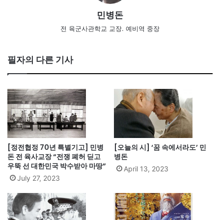
민병돈
전 육군사관학교 교장. 예비역 중장
필자의 다른 기사
[정전협정 70년 특별기고] 민병
[오늘의 시] ‘꿈 속에서라도’ 민
돈 전 육사교장 “전쟁 폐허 딛고
병돈
우뚝 선 대한민국 박수받아 마땅”
April 13, 2023
July 27, 2023