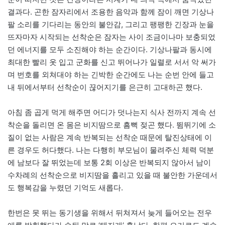
결과다. 곤한 잠자리에서 조용한 음악과 함께 잠이 깨면 기상나
팔 소리를 기다리는 동안의 불안감, 그리고 팽팽한 긴장과 눈을
뜨자마자 시작되는 선착순은 잠자는 사이 조금이나마 보충되었
던 에너지를 모두 소진해야 하는 순간이다. 기상나팔과 동시에
최대한 빨리 옷 입고 군화를 신고 뛰어나가 일렬로 서서 악 써가
며 번호를 외쳐대야 하는 긴박한 순간에도 나는 순번 안에 들고
내 뒤에서부터 선착순이 끊어지기를 은근히 고대하곤 했다.
아침 좀 곱게 먹게 해주면 어디가 덧나는지 식사 전까지 계속 선
착순을 돌리면 온 몸은 비지땀으로 흠뻑 젖곤 했다. 뜀뛰기에 소
질이 없는 사람은 계속 반복되는 선착순 때문에 탈진상태에 이
른 경우도 허다했다. 나는 다행히 부모님이 물려주신 체력 덕분
에 남보다 잘 뛰었는데 보통 2회 이상은 반복되지 않아서 남이
수차례의 선착순으로 비지땀을 흘리고 있을 때 불안한 가운데서
도 행복감을 누렸던 기억도 새롭다.
한번은 못 뛰는 동기생을 위해서 뒤쳐져서 늦게 들어오는 전우