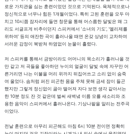
로운 가치관을 심는 훈련이었던 것으로 기억된다. 육체적으로나
정신적으로 너무나 힘든 1개월이었다. 특히 고된 훈련을 모두 마
치고 10시쯤 잠자리에 들면 창문을 통해 어스름한 달빛은 왜 그
리도 서글프게 비추이던지 스피커에서 ‘소녀의 기도’, ‘엘리제를
위하여’ 등의 애잔한 곡이 흘러나올 때면 온갖 상념이 교차하며
서러운 감정이 북받쳐 하염없이 눈물이 흘렸다.
저 스피커를 통해서 금방이라도 어머니의 목소리가 흘러나올 것
만 같고 저 곡들을 좋아하던 누이의 얼굴이 달빛 속에 자꾸만 어
른거리면 나는 이불을 머리 위까지 뒤집어쓰고 소리 없이 숨죽
여 울었다. 솜처럼 퍼진 피곤한 몸을 주체 못해 금세 잠이 들곤
했지만 그렇게 정신없이 곯아 떨어져 자다 보면 생각 같아서는
한 10분 정도 잔 것 같은데 벌써 새벽녘 이름 모를 새소리와 조
용한 음악이 스피커에서 흘러나온다. 기상나팔을 알리는 전주곡
이었다.
전날 훈련으로 아무리 피곤해도 아침 6시 10분 전이면 정확히
눈이 떠지던 것은 긴장이라는 시계가 내 의식 속에서 움직였던