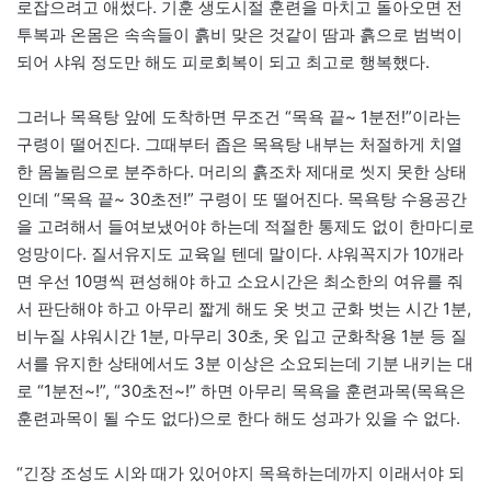
로잡으려고 애썼다. 기훈 생도시절 훈련을 마치고 돌아오면 전
투복과 온몸은 속속들이 흙비 맞은 것같이 땀과 흙으로 범벅이
되어 샤워 정도만 해도 피로회복이 되고 최고로 행복했다.
그러나 목욕탕 앞에 도착하면 무조건 “목욕 끝~ 1분전!”이라는
구령이 떨어진다. 그때부터 좁은 목욕탕 내부는 처절하게 치열
한 몸놀림으로 분주하다. 머리의 흙조차 제대로 씻지 못한 상태
인데 “목욕 끝~ 30초전!” 구령이 또 떨어진다. 목욕탕 수용공간
을 고려해서 들여보냈어야 하는데 적절한 통제도 없이 한마디로
엉망이다. 질서유지도 교육일 텐데 말이다. 샤워꼭지가 10개라
면 우선 10명씩 편성해야 하고 소요시간은 최소한의 여유를 줘
서 판단해야 하고 아무리 짧게 해도 옷 벗고 군화 벗는 시간 1분,
비누질 샤워시간 1분, 마무리 30초, 옷 입고 군화착용 1분 등 질
서를 유지한 상태에서도 3분 이상은 소요되는데 기분 내키는 대
로 “1분전~!”, “30초전~!” 하면 아무리 목욕을 훈련과목(목욕은
훈련과목이 될 수도 없다)으로 한다 해도 성과가 있을 수 없다.
“긴장 조성도 시와 때가 있어야지 목욕하는데까지 이래서야 되