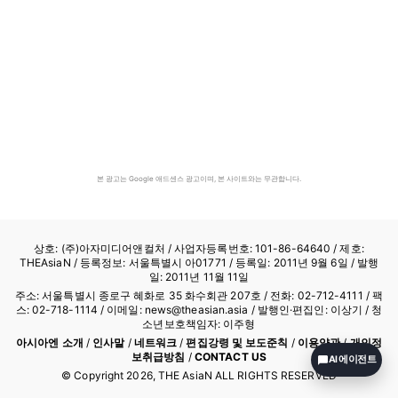
본 광고는 Google 애드센스 광고이며, 본 사이트와는 무관합니다.
상호: (주)아자미디어앤컬처 /
사업자등록번호: 101-86-64640
/ 제호:
THEAsiaN / 등록정보: 서울특별시 아01771 / 등록일: 2011년 9월 6일 / 발행
일: 2011년 11월 11일
주소: 서울특별시 종로구 혜화로 35 화수회관 207호 / 전화: 02-712-4111 /
팩
스: 02-718-1114
/ 이메일: news@theasian.asia / 발행인·편집인: 이상기 / 청
소년보호책임자: 이주형
아시아엔 소개
/
인사말
/
네트워크
/
편집강령 및 보도준칙
/
이용약관
/
개인정
보취급방침
/
CONTACT US
AI 에이전트
© Copyright
2026
, THE AsiaN ALL RIGHTS RESERVED