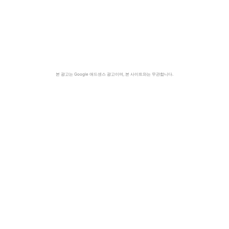
본 광고는 Google 애드센스 광고이며, 본 사이트와는 무관합니다.