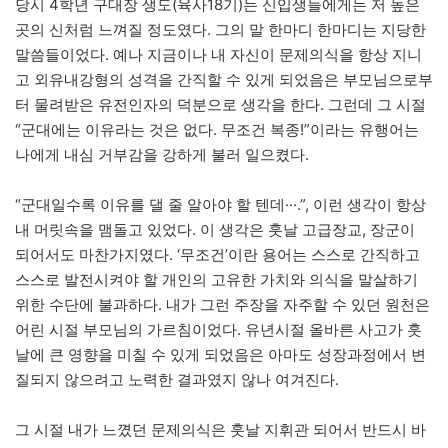
당시 4학년 구대장 생도(육사18기)는 신입생들에게는 저 높은
곳의 신처럼 느껴질 정도였다. 그의 말 한마디 한마디는 지당한
말씀들이었다. 예나 지금이나 내 자신이 문제의식을 항상 지니
고 외유내강형의 성격을 간직할 수 있게 되었음은 부모님으로부
터 물려받은 유전인자의 덕분으로 생각을 한다. 그런데 그 시절
“군대에는 이유라는 것은 없다. 무조건 복종!”이라는 유행어는
나에게 내심 거부감을 강하게 불러 일으켰다.
“군대일수록 이유를 댈 줄 알아야 할 텐데···.”, 이런 생각이 항상
내 머릿속을 맴돌고 있었다. 이 생각은 훗날 고급장교, 장군이
되어서도 마찬가지였다. ‘무조건’이란 용어는 스스로 간직하고
스스로 발전시켜야 할 개인의 고유한 가치와 의식을 말살하기
위한 수단에 불과하다. 내가 그런 주장을 자주할 수 있던 원천은
어린 시절 부모님의 가르침이었다. 유년시절 올바른 사고가 훗
날에 큰 영향을 미칠 수 있게 되었음은 아마도 성장과정에서 변
질되지 않으려고 노력한 결과였지 않나 여겨진다.
그 시절 내가 느꼈던 문제의식은 훗날 지휘관 되어서 반드시 바