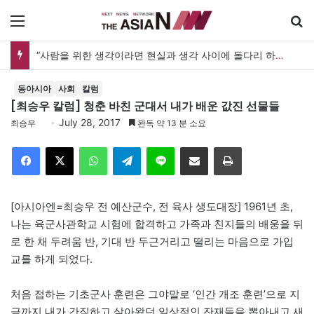
메뉴
“사람을 위한 생각이라면 현실과 생각 사이에 돌다리 하나는 놓아야 하지 않을까”
동아시아
사회
칼럼
[최승우 칼럼] 청춘 바친 군대서 내가 배운 값진 선물들
July 28, 2017
최승우
완독 약 13 분 소요
Facebook
X
WhatsApp
Telegram
Line
이메일
인쇄
[아시아엔=최승우 전 예산군수, 전 육사 생도대장] 1961년 초,
나는 육군사관학교 시험에 합격하고 가족과 친지들의 배웅을 뒤
로 한 채 두려움 반, 기대 반 두근거리고 떨리는 마음으로 가입
교를 하게 되었다.
처음 접하는 기초군사 훈련은 그야말로 ‘인간 개조 훈련’으로 지
금까지 내가 간직하고 살아왔던 일상적인 잔재들을 뽑아내고 새