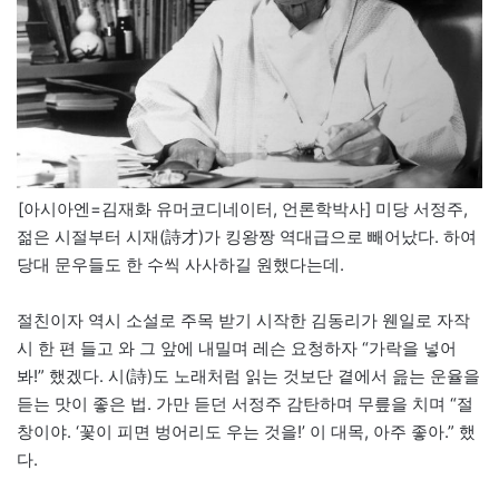
[아시아엔=김재화 유머코디네이터, 언론학박사] 미당 서정주,
젊은 시절부터 시재(詩才)가 킹왕짱 역대급으로 빼어났다. 하여
당대 문우들도 한 수씩 사사하길 원했다는데.
절친이자 역시 소설로 주목 받기 시작한 김동리가 웬일로 자작
시 한 편 들고 와 그 앞에 내밀며 레슨 요청하자 “가락을 넣어
봐!” 했겠다. 시(詩)도 노래처럼 읽는 것보단 곁에서 읊는 운율을
듣는 맛이 좋은 법. 가만 듣던 서정주 감탄하며 무릎을 치며 “절
창이야. ‘꽃이 피면 벙어리도 우는 것을!’ 이 대목, 아주 좋아.” 했
다.