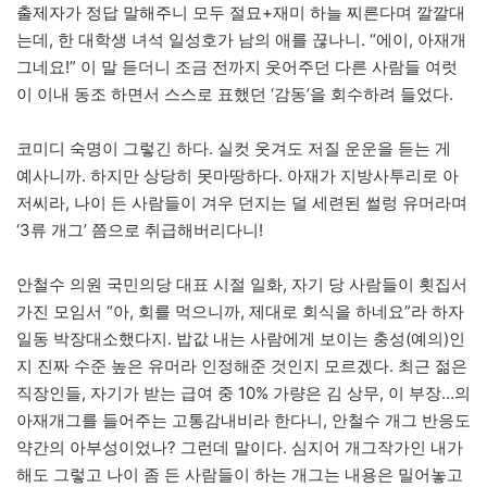
출제자가 정답 말해주니 모두 절묘+재미 하늘 찌른다며 깔깔대
는데, 한 대학생 녀석 일성호가 남의 애를 끊나니. “에이, 아재개
그네요!” 이 말 듣더니 조금 전까지 웃어주던 다른 사람들 여럿
이 이내 동조 하면서 스스로 표했던 ‘감동’을 회수하려 들었다.
코미디 숙명이 그렇긴 하다. 실컷 웃겨도 저질 운운을 듣는 게
예사니까. 하지만 상당히 못마땅하다. 아재가 지방사투리로 아
저씨라, 나이 든 사람들이 겨우 던지는 덜 세련된 썰렁 유머라며
‘3류 개그’ 쯤으로 취급해버리다니!
안철수 의원 국민의당 대표 시절 일화, 자기 당 사람들이 횟집서
가진 모임서 “아, 회를 먹으니까, 제대로 회식을 하네요”라 하자
일동 박장대소했다지. 밥값 내는 사람에게 보이는 충성(예의)인
지 진짜 수준 높은 유머라 인정해준 것인지 모르겠다. 최근 젊은
직장인들, 자기가 받는 급여 중 10% 가량은 김 상무, 이 부장…의
아재개그를 들어주는 고통감내비라 한다니, 안철수 개그 반응도
약간의 아부성이었나? 그런데 말이다. 심지어 개그작가인 내가
해도 그렇고 나이 좀 든 사람들이 하는 개그는 내용은 밀어놓고