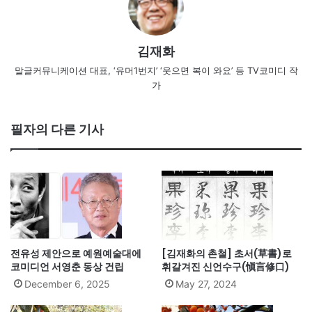
김재화
말글커뮤니케이션 대표, ‘유머1번지’ ‘웃으면 복이 와요’ 등 TV코미디 작
가
필자의 다른 기사
전유성 제안으로 예원예술대에
[김재화의 촌철] 초서(草書)로
코미디언 서영춘 동상 건립
휘갈겨진 신언수구(愼言修口)
December 6, 2025
May 27, 2024