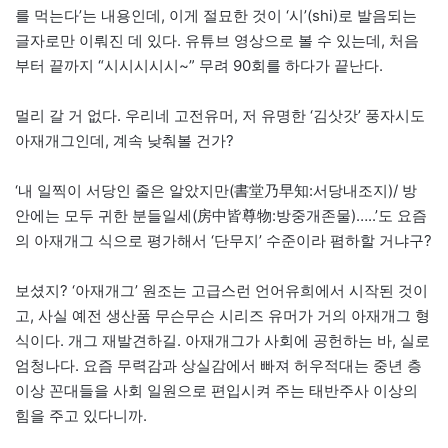
를 먹는다’는 내용인데, 이게 절묘한 것이 ‘시’(shi)로 발음되는
글자로만 이뤄진 데 있다. 유튜브 영상으로 볼 수 있는데, 처음
부터 끝까지 “시시시시시~” 무려 90회를 하다가 끝난다.
멀리 갈 거 없다. 우리네 고전유머, 저 유명한 ‘김삿갓’ 풍자시도
아재개그인데, 계속 낮춰볼 건가?
‘내 일찍이 서당인 줄은 알았지만(書堂乃早知:서당내조지)/ 방
안에는 모두 귀한 분들일세(房中皆尊物:방중개존물)…..’도 요즘
의 아재개그 식으로 평가해서 ‘단무지’ 수준이라 폄하할 거냐구?
보셨지? ‘아재개그’ 원조는 고급스런 언어유희에서 시작된 것이
고, 사실 예전 생산품 무슨무슨 시리즈 유머가 거의 아재개그 형
식이다. 개그 재발견하길. 아재개그가 사회에 공헌하는 바, 실로
엄청나다. 요즘 무력감과 상실감에서 빠져 허우적대는 중년 층
이상 꼰대들을 사회 일원으로 편입시켜 주는 태반주사 이상의
힘을 주고 있다니까.