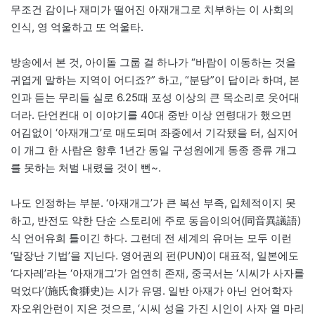
무조건 감이나 재미가 떨어진 아재개그로 치부하는 이 사회의
인식, 영 억울하고 또 억울타.
방송에서 본 것, 아이돌 그룹 걸 하나가 “바람이 이동하는 것을
귀엽게 말하는 지역이 어디죠?” 하고, “분당”이 답이라 하며, 본
인과 듣는 무리들 실로 6.25때 포성 이상의 큰 목소리로 웃어대
더라. 단언컨대 이 이야기를 40대 중반 이상 연령대가 했으면
어김없이 ‘아재개그’로 매도되며 좌중에서 기각됐을 터, 심지어
이 개그 한 사람은 향후 1년간 동일 구성원에게 동종 종류 개그
를 못하는 처벌 내렸을 것이 뻔~.
나도 인정하는 부분. ‘아재개그’가 큰 복선 부족, 입체적이지 못
하고, 반전도 약한 단순 스토리에 주로 동음이의어(同音異議語)
식 언어유희 틀이긴 하다. 그런데 전 세계의 유머는 모두 이런
‘말장난 기법’을 지닌다. 영어권의 펀(PUN)이 대표적, 일본에도
‘다자레’라는 ‘아재개그’가 엄연히 존재, 중국서는 ‘시씨가 사자를
먹었다’(施氏食獅史)는 시가 유명. 일반 아재가 아닌 언어학자
자오위안런이 지은 것으로, ‘시씨 성을 가진 시인이 사자 열 마리