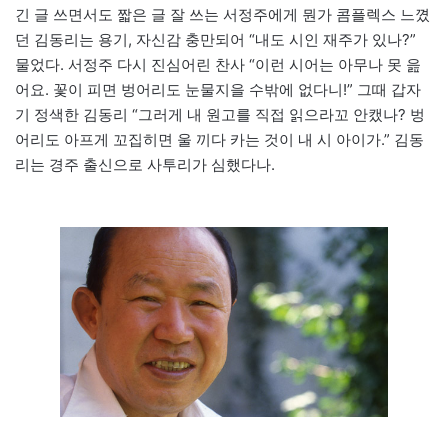
긴 글 쓰면서도 짧은 글 잘 쓰는 서정주에게 뭔가 콤플렉스 느꼈
던 김동리는 용기, 자신감 충만되어 “내도 시인 재주가 있나?”
물었다. 서정주 다시 진심어린 찬사 “이런 시어는 아무나 못 읊
어요. 꽃이 피면 벙어리도 눈물지을 수밖에 없다니!” 그때 갑자
기 정색한 김동리 “그러게 내 원고를 직접 읽으라꼬 안캤나? 벙
어리도 아프게 꼬집히면 울 끼다 카는 것이 내 시 아이가.” 김동
리는 경주 출신으로 사투리가 심했다나.