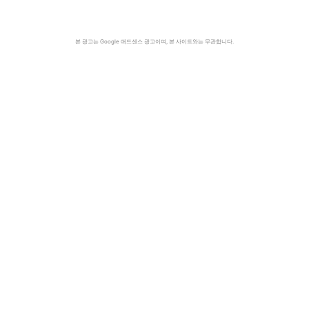
본 광고는 Google 애드센스 광고이며, 본 사이트와는 무관합니다.