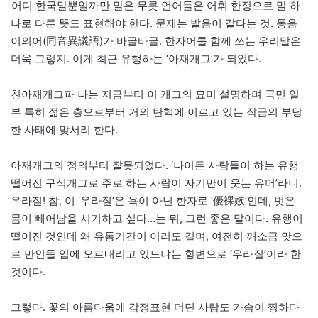
어디 한국말뿐일까만 말은 무릇 언어들은 어휘 한정으로 말 하
나로 다른 뜻도 표현해야 한다. 문제는 발음이 같다는 것. 동음
이의어(同音異議語)가 바글바글. 한자어를 함께 쓰는 우리말은
더욱 그렇지. 이게 최근 유행하는 ‘아재개그’가 되었다.
친아재개그파 나는 지금부터 이 개그의 묘미 설명하며 국민 일
부 특히 젊은 층으로부터 거의 탄핵에 이르고 있는 작금의 부당
한 사태에 맞서려 한다.
아재개그의 정의부터 잘못되었다. ‘나이든 사람들이 하는 유행
떨어진 구식개그로 주로 하는 사람이 자기만이 웃는 유머’라니.
우라질! 참, 이 ‘우라질’은 욕이 아닌 한자로 ‘優裸嫉’인데, 벗은
몸이 빼어남을 시기하고 싶다…는 뭐, 그런 좋은 말이다. 유행이
떨어진 것인데 왜 유통기간이 이리도 길며, 여전히 깨소금 맛으
로 만인들 입에 오르내리고 있느냐는 항변으로 ‘우라질’이라 한
것이다.
그렇다. 꽃의 아름다움에 감정표현 더딘 사람도 가슴이 찡하다