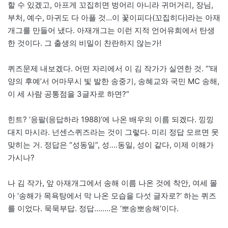
할 수 있겠고, 아프게 꼬집히면 벙어리 아니라 귀머거리, 장님,
부처, 예수, 마귀도 다 아플 것…이 꽃이피다(꼬집히다)라는 아재
개그를 만들어 냈다. 아재개그는 이런 지적 언어유희에서 탄생
한 것이다. 그 출생의 비밀이 찬란하지 않는가!
퀴즈문제 내보겠다. 어떤 자리에서 이 김 작가가 실연한 것. “‘태
양의 후예’서 어마무시 빛 발한 송중기, 송혜교와 국민 MC 송해,
이 세 사람 공통점을 3글자로 하면?”
힌트? ‘응팔(응답하라 1988)’에 나온 배우의 이름 되겠다. 낑낑
대지 마시라. 넌센스퀴즈라는 것이 그렇다. 미리 정답 모르면 못
맞히는 거. 정답은 “성동일”, 성….동일, 성이 같다, 이제 이해가
가시나?
나 김 작가, 앞 아재개그에서 송해 이름 나온 것에 착안, 여세 몰
아 ‘송해가 목욕탕에서 막 나온 모습을 다섯 글자로?’ 하는 퀴즈
를 이었다. 묵묵부답. 정답……..은 ‘뽀송뽀송해’이다.