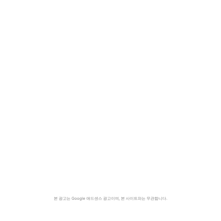
본 광고는 Google 애드센스 광고이며, 본 사이트와는 무관합니다.