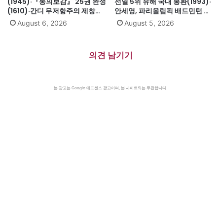
(1945)·『동의보감』 25권 완성
선열 5위 유해 국내 봉환(1993)·
(1610)·간디 무저항주의 제창
안세영, 파리올림픽 배드민턴 여
(1931)·대전엑스포 개막(1993)·
자단식 금메달(2024)·하시나 방
August 6, 2026
August 5, 2026
자메이카, 영국에서 독립(1962)
글라데시 총리 인도 망명
(2024)·미·영·소, 부분적 핵실험
금지조약 조인(1963)·넬슨 만델
의견 남기기
라 체포, 27년 옥고의 시작
(1962)
본 광고는 Google 애드센스 광고이며, 본 사이트와는 무관합니다.