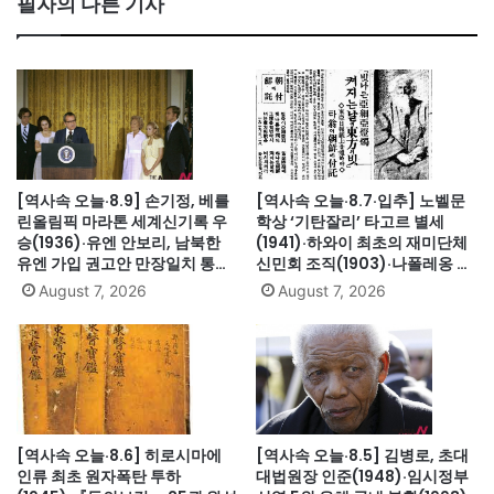
필자의 다른 기사
[역사속 오늘·8.9] 손기정, 베를
[역사속 오늘·8.7·입추] 노벨문
린올림픽 마라톤 세계신기록 우
학상 ‘기탄잘리’ 타고르 별세
승(1936)·유엔 안보리, 남북한
(1941)·하와이 최초의 재미단체
유엔 가입 권고안 만장일치 통과
신민회 조직(1903)·나폴레옹 세
(1991)·싱가포르, 말레이시아에
인트헬레나섬 유배(1815)·英 해
August 7, 2026
August 7, 2026
서 분리 독립(1965)·닉슨, 워터
군, 스페인 무적함대 격파
게이트로 사상 첫 대통령 사임
(1588)·美 화성탐사로봇 큐리오
(1974)
시티 화성 착륙(2012)·日, 화이
트리스트에서 한국 제외(2019)
[역사속 오늘·8.6] 히로시마에
[역사속 오늘·8.5] 김병로, 초대
인류 최초 원자폭탄 투하
대법원장 인준(1948)·임시정부